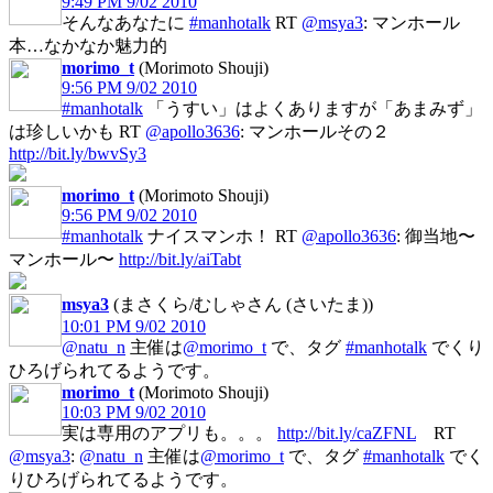
9:49 PM 9/02 2010
そんなあなたに
#manhotalk
RT
@msya3
: マンホール
本…なかなか魅力的
morimo_t
(Morimoto Shouji)
9:56 PM 9/02 2010
#manhotalk
「うすい」はよくありますが「あまみず」
は珍しいかも RT
@apollo3636
: マンホールその２
http://bit.ly/bwvSy3
morimo_t
(Morimoto Shouji)
9:56 PM 9/02 2010
#manhotalk
ナイスマンホ！ RT
@apollo3636
: 御当地〜
マンホール〜
http://bit.ly/aiTabt
msya3
(まさくら/むしゃさん (さいたま))
10:01 PM 9/02 2010
@natu_n
主催は
@morimo_t
で、タグ
#manhotalk
でくり
ひろげられてるようです。
morimo_t
(Morimoto Shouji)
10:03 PM 9/02 2010
実は専用のアプリも。。。
http://bit.ly/caZFNL
RT
@msya3
:
@natu_n
主催は
@morimo_t
で、タグ
#manhotalk
でく
りひろげられてるようです。