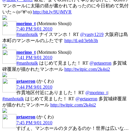
マンホールに太陽の搭が書かれてあったのに今日初めて気付
いた～(o^∀^o)
http://bit.ly/9UjMVR
morimo_t
(Morimoto Shouji)
7:40 PM 9/01 2010
#manhotalk
ナイスマンホ！ RT
@yasty1219
大阪府は島
本町のマンホールのふたです
http://tl.gd/3ebb3h
morimo_t
(Morimoto Shouji)
7:41 PM 9/01 2010
#manhotalk
はじめて見ました！ RT
@getaseron
多賀城
碑覆屋が描かれたマンホール
http://twitpic.com/2k4si2
getaseron
(かくわ)
7:44 PM 9/01 2010
作貫地区付近にありました！ RT
@morimo_t
:
#manhotalk
はじめて見ました！ RT
@getaseron
多賀城碑覆屋
が描かれたマンホール
http://twitpic.com/2k4si2
getaseron
(かくわ)
7:45 PM 9/01 2010
すげぇ、マンホールのタグあるのか！世界は広いな…