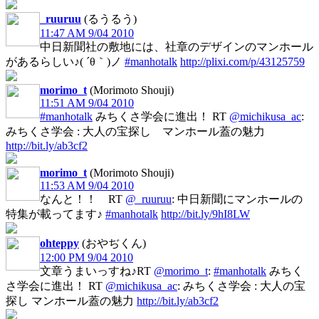
_ruuruu
(るうるう)
11:47 AM 9/04 2010
中日新聞社の敷地には、社章のデザインのマンホール
があるらしい♪( ´θ｀)ノ
#manhotalk
http://plixi.com/p/43125759
morimo_t
(Morimoto Shouji)
11:51 AM 9/04 2010
#manhotalk
みちくさ学会に進出！ RT
@michikusa_ac
:
みちくさ学会 : 大人の宝探し マンホール蓋の魅力
http://bit.ly/ab3cf2
morimo_t
(Morimoto Shouji)
11:53 AM 9/04 2010
なんと！！ RT
@_ruuruu
: 中日新聞にマンホールの
特集が載ってます♪
#manhotalk
http://bit.ly/9hI8LW
ohteppy
(おやぢくん)
12:00 PM 9/04 2010
文章うまいっすね♪RT
@morimo_t
:
#manhotalk
みちく
さ学会に進出！ RT
@michikusa_ac
: みちくさ学会 : 大人の宝
探し マンホール蓋の魅力
http://bit.ly/ab3cf2