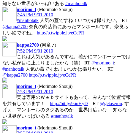
知らない世界がいっぱいある
#manhotalk
morimo_t
(Morimoto Shouji)
7:45 PM 9/01 2010
#manhotalk
人気の蓋ですね！いつかは撮りたい。 RT
@kappa2700
奈良の商店街にあったマンホールです。奈良ら
しい絵ですね。
http://p.twipple.jp/eCePR
kappa2700
(河童♂)
7:52 PM 9/01 2010
これは人気があるんですね。確かにマンホーラーでは
ない私が目に止まりましたから（笑） RT
@morimo_t
:
#manhotalk
人気の蓋ですね！いつかは撮りたい。 RT
@kappa2700
http://p.twipple.jp/eCePR
morimo_t
(Morimoto Shouji)
7:53 PM 9/01 2010
実は専用のＷｅｂサイトもあって、みんなで位置情報
を共有しています！
http://bit.ly/9quHyD
RT
@getaseron
: す
げぇ、マンホールのタグあるのか！世界は広いな… 知らな
い世界がいっぱいある
#manhotalk
morimo_t
(Morimoto Shouji)