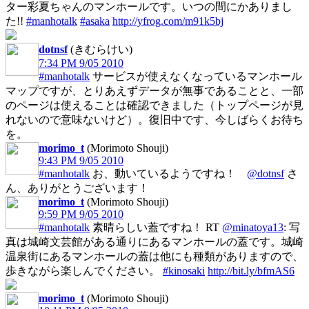
ター彩夏ちゃんのマンホールです。いつの間にかありまし
た!!
#manhotalk
#asaka
http://yfrog.com/m91k5bj
dotnsf
(きむらけい)
7:34 PM 9/05 2010
#manhotalk
サービスが使えなくなっているマンホール
マップですが、とりあえずデータが無事であることと、一部
のページは使えることは確認できました（トップページが見
れないので意味ないけど）。復旧中です、今しばらくお待ち
を。
morimo_t
(Morimoto Shouji)
9:43 PM 9/05 2010
#manhotalk
お、動いているようですね！
@dotnsf
さ
ん、ありがとうございます！
morimo_t
(Morimoto Shouji)
9:59 PM 9/05 2010
#manhotalk
素晴らしい蓋ですね！ RT
@minatoya13
: 写
真は城崎文芸館がある通りにあるマンホールの蓋です。城崎
温泉街にあるマンホールの蓋は他にも種類がありますので、
歩きながら楽しんでください。
#kinosaki
http://bit.ly/bfmAS6
morimo_t
(Morimoto Shouji)