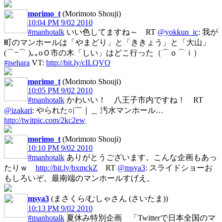
morimo_t
(Morimoto Shouji)
10:04 PM 9/02 2010
#manhotalk
いい色してますね～ RT
@yokkun_ic
: 我が
町のマンホールは「やまどり」と「ききょう」と「大山」
(⌒ｰ⌒ )｡｡oＯ市の木「しい」はどこ行った（⌒ｏ⌒ｉ）
#isehara
VT:
http://bit.ly/cILQVO
morimo_t
(Morimoto Shouji)
10:05 PM 9/02 2010
#manhotalk
かわいい！ 八王子市内ですね！ RT
@izakari
: やられた○|￣｜＿ 汚水マンホール…
http://twitpic.com/2kc2ew
morimo_t
(Morimoto Shouji)
10:10 PM 9/02 2010
#manhotalk
ありがとうございます。こんな企画もあっ
たりｗ
http://bit.ly/bxmckZ
RT
@msya3
: スライドショーお
もしろいぞ。最南端のマンホールすげえ。
msya3
(まさくら/むしゃさん (さいたま))
10:13 PM 9/02 2010
#manhotalk
夏休み特別企画 「Twitterで日本全国のマ