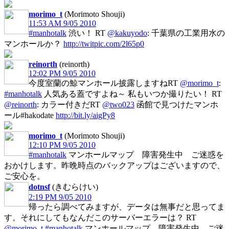
morimo_t
(Morimoto Shouji)
11:53 AM 9/05 2010
#manhotalk
渋い！ RT
@kakuyodo
: 千葉県の工業用水の
マンホールか？
http://twitpic.com/2l65p0
reinorth
(reinorth)
12:02 PM 9/05 2010
今度室蘭の鯨マンホール披露しますねRT
@morimo_t
:
#manhotalk
人気ある蓋ですよね～ 私もいつか撮りたい！ RT
@reinorth
: カラー付きだRT
@two023
函館で見つけたマンホ
ール#hakodate
http://bit.ly/aigPy8
morimo_t
(Morimoto Shouji)
12:10 PM 9/05 2010
#manhotalk
マンホールマップ 障害発生中 ご迷惑を
おかけします。昨晩時点のバックアップはございますので、
ご安心を。
dotnsf
(きむらけい)
2:19 PM 9/05 2010
帰ったら調べてみますが、データは無事だと思ってま
す。それにしてもなんだこのサーバーエラーは？ RT
@morimo_t
#manhotalk
マンホールマップ 障害発生中 ご迷