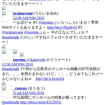
ていただきますーー！！
uraimayumi
(うらいまゆみ)
12:09 AM 9/04 2010
^^お店だｗ RT
@morimo_t
いらっしゃいませ！専用
Webサイトもありますよ～
http://bit.ly/9quHyD
RT
@uraimayumi
@morimo_t
ん～ 中の工なんでしょか？
#manhotalk
たのしいですね☆フォローさせていただきますー
ー！
morimo_t
(
kakuyodo
がリツイート)
12:38 AM 9/04 2010
#manhotalk
TV局から広島市のマンホール画像の許可依頼が
きた。。。全然かまわないけど。。。。どうみてもこれメー
ルじゃないよねｗ
http://bit.ly/dcdsX4
_ruuruu
(るうるう)
11:44 AM 9/04 2010
中日新聞にマンホールの特集が載ってます♪
#manhotalk
http://plixi.com/p/43125031