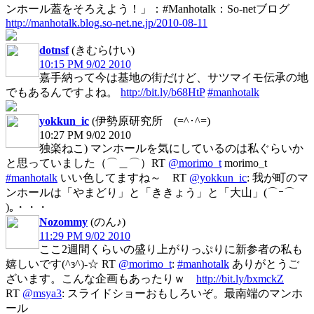
ンホール蓋をそろえよう！」：#Manhotalk：So-netブログ
http://manhotalk.blog.so-net.ne.jp/2010-08-11
dotnsf
(きむらけい)
10:15 PM 9/02 2010
嘉手納って今は基地の街だけど、サツマイモ伝承の地
でもあるんですよね。
http://bit.ly/b68HtP
#manhotalk
yokkun_ic
(伊勢原研究所 (=^･^=)
10:27 PM 9/02 2010
独楽ねこ)
マンホールを気にしているのは私ぐらいか
と思っていました（⌒＿⌒）RT
@morimo_t
morimo_t
#manhotalk
いい色してますね～ RT
@yokkun_ic
: 我が町のマ
ンホールは「やまどり」と「ききょう」と「大山」(⌒ｰ⌒
)｡・・・
Nozommy
(のん♪)
11:29 PM 9/02 2010
ここ2週間くらいの盛り上がりっぷりに新参者の私も
嬉しいです(^з^)-☆ RT
@morimo_t
:
#manhotalk
ありがとうご
ざいます。こんな企画もあったりｗ
http://bit.ly/bxmckZ
RT
@msya3
: スライドショーおもしろいぞ。最南端のマンホ
ール