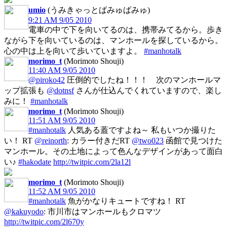
umio
(うみきゃっとぱみゅぱみゅ)
9:21 AM 9/05 2010
電車の中で下を向いてるのは、携帯みてるから。歩き
ながら下を向いているのは、マンホールを探しているから。
心の中は上を向いて歩いていますよ。
#manhotalk
morimo_t
(Morimoto Shouji)
11:40 AM 9/05 2010
@piroko42
圧倒的でしたね！！！ 次のマンホールマ
ップ拡張も
@dotnsf
さんが仕込んでくれていますので、楽し
みに！
#manhotalk
morimo_t
(Morimoto Shouji)
11:51 AM 9/05 2010
#manhotalk
人気ある蓋ですよね～ 私もいつか撮りた
い！ RT
@reinorth
: カラー付きだRT
@two023
函館で見つけた
マンホール。その土地によって色んなデザインがあって面白
い♪
#hakodate
http://twitpic.com/2la12l
morimo_t
(Morimoto Shouji)
11:52 AM 9/05 2010
#manhotalk
魚がかなりキュートですね！ RT
@kakuyodo
: 市川市はマンホールもクロマツ
http://twitpic.com/2l670y