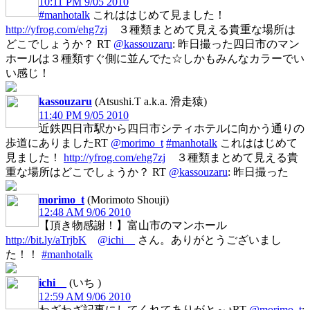
10:11 PM 9/05 2010
#manhotalk
これははじめて見ました！
http://yfrog.com/ehg7zj
３種類まとめて見える貴重な場所は
どこでしょうか？ RT
@kassouzaru
: 昨日撮った四日市のマン
ホールは３種類すぐ側に並んでた☆しかもみんなカラーでい
い感じ！
kassouzaru
(Atsushi.T a.k.a. 滑走猿)
11:40 PM 9/05 2010
近鉄四日市駅から四日市シティホテルに向かう通りの
歩道にありましたRT
@morimo_t
#manhotalk
これははじめて
見ました！
http://yfrog.com/ehg7zj
３種類まとめて見える貴
重な場所はどこでしょうか？ RT
@kassouzaru
: 昨日撮った
morimo_t
(Morimoto Shouji)
12:48 AM 9/06 2010
【頂き物感謝！】富山市のマンホール
http://bit.ly/aTrjbK
@ichi__
さん。ありがとうございまし
た！！
#manhotalk
ichi__
(いち )
12:59 AM 9/06 2010
わざわざ記事にしてくれてありがと～♪RT
@morimo_t
: