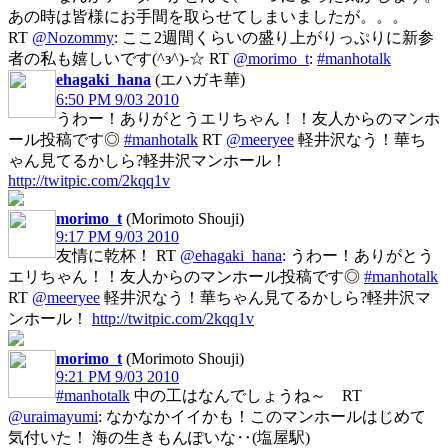
あの時は皆様にお手間を取らせてしまいましたが。。。
RT
@Nozommy
: ここ2週間くらいの盛り上がりっぷりに新参
者の私も嬉しいです(^з^)-☆ RT
@morimo_t
:
#manhotalk
ehagaki_hana
(エハガキ華)
6:50 PM 9/03 2010
うわー！ありがとうエリちゃん！！友人からのマンホ
ール投稿です◎
#manhotalk
RT
@meeryee
軽井沢なう！華ち
ゃん見てるかしら?軽井沢マンホール！
http://twitpic.com/2kqq1v
morimo_t
(Morimoto Shouji)
9:17 PM 9/03 2010
友情に乾杯！ RT
@ehagaki_hana
: うわー！ありがとう
エリちゃん！！友人からのマンホール投稿です◎
#manhotalk
RT
@meeryee
軽井沢なう！華ちゃん見てるかしら?軽井沢マ
ンホール！
http://twitpic.com/2kqq1v
morimo_t
(Morimoto Shouji)
9:21 PM 9/03 2010
#manhotalk
中の工はなんでしょうね～ RT
@uraimayumi
: なかなかイイかも！このマンホールはじめて
気付いた！ 海の生きもんぽいな‥(塩屋駅)