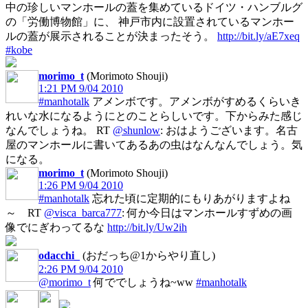
中の珍しいマンホールの蓋を集めているドイツ・ハンブルグ
の「労働博物館」に、 神戸市内に設置されているマンホー
ルの蓋が展示されることが決まったそう。
http://bit.ly/aE7xeq
#kobe
morimo_t
(Morimoto Shouji)
1:21 PM 9/04 2010
#manhotalk
アメンボです。アメンボがすめるくらいき
れいな水になるようにとのことらしいです。下からみた感じ
なんでしょうね。 RT
@shunlow
: おはようございます。名古
屋のマンホールに書いてあるあの虫はなんなんでしょう。気
になる。
morimo_t
(Morimoto Shouji)
1:26 PM 9/04 2010
#manhotalk
忘れた頃に定期的にもりあがりますよね
～ RT
@visca_barca777
: 何か今日はマンホールすずめの画
像でにぎわってるな
http://bit.ly/Uw2ih
odacchi_
(おだっち@1からやり直し)
2:26 PM 9/04 2010
@morimo_t
何ででしょうね~ww
#manhotalk