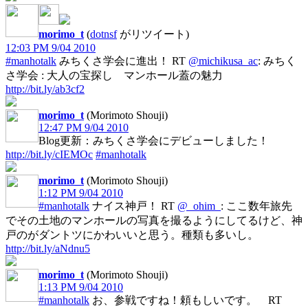
morimo_t
(
dotnsf
がリツイート)
12:03 PM 9/04 2010
#manhotalk
みちくさ学会に進出！ RT
@michikusa_ac
: みちく
さ学会 : 大人の宝探し マンホール蓋の魅力
http://bit.ly/ab3cf2
morimo_t
(Morimoto Shouji)
12:47 PM 9/04 2010
Blog更新：みちくさ学会にデビューしました！
http://bit.ly/cIEMOc
#manhotalk
morimo_t
(Morimoto Shouji)
1:12 PM 9/04 2010
#manhotalk
ナイス神戸！ RT
@_ohim_
: ここ数年旅先
でその土地のマンホールの写真を撮るようにしてるけど、神
戸のがダントツにかわいいと思う。種類も多いし。
http://bit.ly/aNdnu5
morimo_t
(Morimoto Shouji)
1:13 PM 9/04 2010
#manhotalk
お、参戦ですね！頼もしいです。 RT