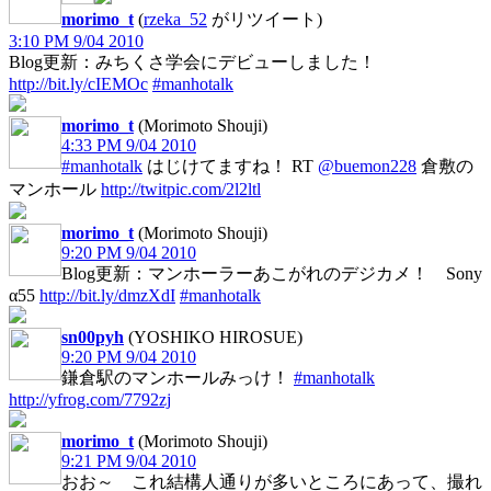
morimo_t
(
rzeka_52
がリツイート)
3:10 PM 9/04 2010
Blog更新：みちくさ学会にデビューしました！
http://bit.ly/cIEMOc
#manhotalk
morimo_t
(Morimoto Shouji)
4:33 PM 9/04 2010
#manhotalk
はじけてますね！ RT
@buemon228
倉敷の
マンホール
http://twitpic.com/2l2ltl
morimo_t
(Morimoto Shouji)
9:20 PM 9/04 2010
Blog更新：マンホーラーあこがれのデジカメ！ Sony
α55
http://bit.ly/dmzXdI
#manhotalk
sn00pyh
(YOSHIKO HIROSUE)
9:20 PM 9/04 2010
鎌倉駅のマンホールみっけ！
#manhotalk
http://yfrog.com/7792zj
morimo_t
(Morimoto Shouji)
9:21 PM 9/04 2010
おお～ これ結構人通りが多いところにあって、撮れ