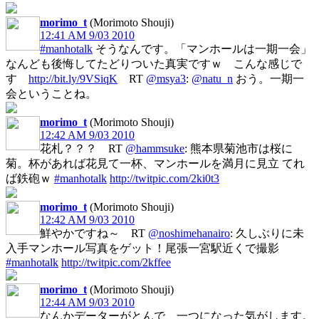
morimo_t
(Morimoto Shouji)
12:41 AM 9/03 2010
#manhotalk
そうなんです。「マンホールは一期一会」
なんども後悔してたどりついた真実ですｗ こんな感じで
す
http://bit.ly/9VSiqK
RT
@msya3
:
@natu_n
おう。一期一
会ということね。
morimo_t
(Morimoto Shouji)
12:42 AM 9/03 2010
花札？？？ RT
@hammsuke
: 熊本県菊池市は桜に
菊。杯があれば花見て一杯、マンホールを満月に見立 てれ
ば鉄砲ｗ
#manhotalk
http://twitpic.com/2ki0t3
morimo_t
(Morimoto Shouji)
12:42 AM 9/03 2010
鮮やかですね～ RT
@noshimehanairo
: 久しぶりに未
入手マンホール写真をゲット！尾張一宮駅近くで撮影
#manhotalk
http://twitpic.com/2kffee
morimo_t
(Morimoto Shouji)
12:44 AM 9/03 2010
なんかデーターがとんで、一つになった気がします。