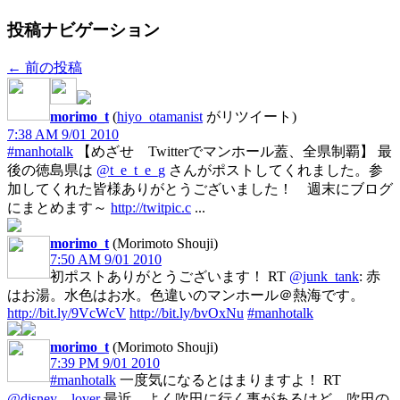
投稿ナビゲーション
←
前の投稿
morimo_t
(
hiyo_otamanist
がリツイート)
7:38 AM 9/01 2010
#manhotalk
【めざせ Twitterでマンホール蓋、全県制覇】 最
後の徳島県は
@t_e_t_e_g
さんがポストしてくれました。参
加してくれた皆様ありがとうございました！ 週末にブログ
にまとめます～
http://twitpic.c
...
morimo_t
(Morimoto Shouji)
7:50 AM 9/01 2010
初ポストありがとうございます！ RT
@junk_tank
: 赤
はお湯。水色はお水。色違いのマンホール＠熱海です。
http://bit.ly/9VcWcV
http://bit.ly/bvOxNu
#manhotalk
morimo_t
(Morimoto Shouji)
7:39 PM 9/01 2010
#manhotalk
一度気になるとはまりますよ！ RT
@disney__lover
最近、よく吹田に行く事があるけど、吹田の