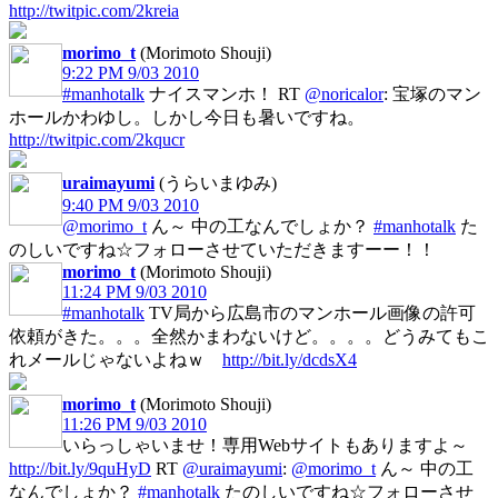
http://twitpic.com/2kreia
morimo_t
(Morimoto Shouji)
9:22 PM 9/03 2010
#manhotalk
ナイスマンホ！ RT
@noricalor
: 宝塚のマン
ホールかわゆし。しかし今日も暑いですね。
http://twitpic.com/2kqucr
uraimayumi
(うらいまゆみ)
9:40 PM 9/03 2010
@morimo_t
ん～ 中の工なんでしょか？
#manhotalk
た
のしいですね☆フォローさせていただきますーー！！
morimo_t
(Morimoto Shouji)
11:24 PM 9/03 2010
#manhotalk
TV局から広島市のマンホール画像の許可
依頼がきた。。。全然かまわないけど。。。。どうみてもこ
れメールじゃないよねｗ
http://bit.ly/dcdsX4
morimo_t
(Morimoto Shouji)
11:26 PM 9/03 2010
いらっしゃいませ！専用Webサイトもありますよ～
http://bit.ly/9quHyD
RT
@uraimayumi
:
@morimo_t
ん～ 中の工
なんでしょか？
#manhotalk
たのしいですね☆フォローさせ