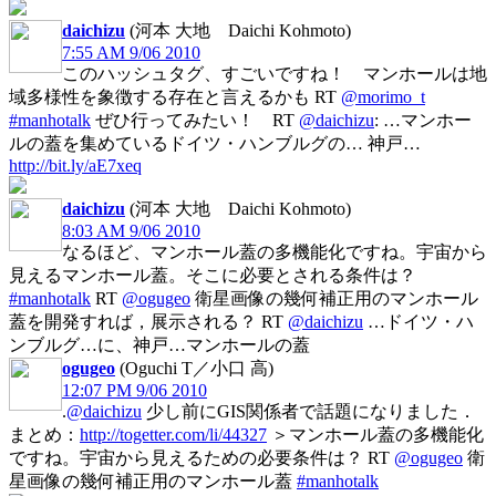
daichizu
(河本 大地 Daichi Kohmoto)
7:55 AM 9/06 2010
このハッシュタグ、すごいですね！ マンホールは地
域多様性を象徴する存在と言えるかも RT
@morimo_t
#manhotalk
ぜひ行ってみたい！ RT
@daichizu
: …マンホー
ルの蓋を集めているドイツ・ハンブルグの… 神戸…
http://bit.ly/aE7xeq
daichizu
(河本 大地 Daichi Kohmoto)
8:03 AM 9/06 2010
なるほど、マンホール蓋の多機能化ですね。宇宙から
見えるマンホール蓋。そこに必要とされる条件は？
#manhotalk
RT
@ogugeo
衛星画像の幾何補正用のマンホール
蓋を開発すれば，展示される？ RT
@daichizu
…ドイツ・ハ
ンブルグ…に、神戸…マンホールの蓋
ogugeo
(Oguchi T／小口 高)
12:07 PM 9/06 2010
.
@daichizu
少し前にGIS関係者で話題になりました．
まとめ：
http://togetter.com/li/44327
＞マンホール蓋の多機能化
ですね。宇宙から見えるための必要条件は？ RT
@ogugeo
衛
星画像の幾何補正用のマンホール蓋
#manhotalk