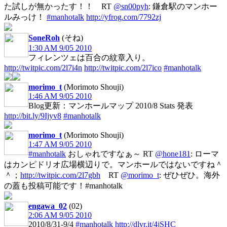
た試しが無かったす！！ RT
@sn00pyh
: 鎌倉駅のマンホー
ルみっけ！
#manhotalk
http://yfrog.com/7792zj
SoneRoh
(そね)
1:30 AM 9/05 2010
フィレンツェは百合の紋章入り。
http://twitpic.com/2l7i4n
http://twitpic.com/2l7ico
#manhotalk
morimo_t
(Morimoto Shouji)
1:46 AM 9/05 2010
Blog更新：マンホールマップ 2010/8 Stats 発表
http://bit.ly/9Ijyv8
#manhotalk
morimo_t
(Morimoto Shouji)
1:47 AM 9/05 2010
#manhotalk
おしゃれですなぁ～ RT
@hone181
: ローマ
はカンピドリオ広場横辺りで。マンホールではないですね＾
＾；
http://twitpic.com/2l7gbh
RT
@morimo_t
: ぜひぜひ。海外
の蓋も投稿可能です！#manhotalk
engawa_02
(02)
2:06 AM 9/05 2010
2010/8/31-9/4
#manhotalk
http://dlvr.it/4jSHC