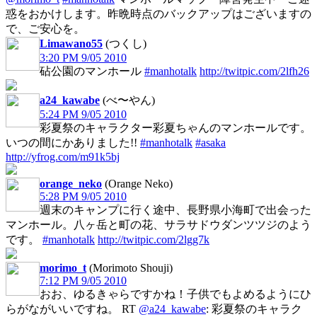
惑をおかけします。昨晩時点のバックアップはございますの
で、ご安心を。
Limawano55
(つくし)
3:20 PM 9/05 2010
砧公園のマンホール
#manhotalk
http://twitpic.com/2lfh26
a24_kawabe
(べ〜やん)
5:24 PM 9/05 2010
彩夏祭のキャラクター彩夏ちゃんのマンホールです。
いつの間にかありました!!
#manhotalk
#asaka
http://yfrog.com/m91k5bj
orange_neko
(Orange Neko)
5:28 PM 9/05 2010
週末のキャンプに行く途中、長野県小海町で出会った
マンホール。八ヶ岳と町の花、サラサドウダンツツジのよう
です。
#manhotalk
http://twitpic.com/2lgg7k
morimo_t
(Morimoto Shouji)
7:12 PM 9/05 2010
おお、ゆるきゃらですかね！子供でもよめるようにひ
らがながいいですね。 RT
@a24_kawabe
: 彩夏祭のキャラク