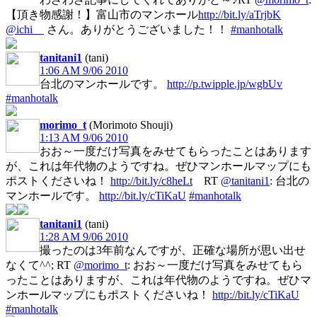
【頂き物感謝！】富山市のマンホール
http://bit.ly/aTrjbK
@ichi__
さん。ありがとうございました！！
#manhotalk
tanitani1
(tani)
1:06 AM 9/06 2010
台北のマンホールです。
http://p.twipple.jp/wgbUv
#manhotalk
morimo_t
(Morimoto Shouji)
1:13 AM 9/06 2010
おお～一度だけ写真をみせてもらったことはあります
が、これは年代物のようですね。ぜひマンホールマップにも
ポストくださいね！
http://bit.ly/c8heLt
RT
@tanitani1
: 台北の
マンホールです。
http://bit.ly/cTiKaU
#manhotalk
tanitani1
(tani)
1:28 AM 9/06 2010
撮ったのは3年前なんですが、正確な場所が思い出せ
なくて^^; RT
@morimo_t
: おお～一度だけ写真をみせてもら
ったことはありますが、これは年代物のようですね。ぜひマ
ンホールマップにもポストくださいね！
http://bit.ly/cTiKaU
#manhotalk