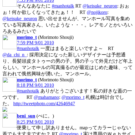
7:55 PM 9/01 2010
そんなあなたに
#manhotalk
RT
@keisuke_neuron
: おぉ
ぉ！何か欲しくなってきたぁ！！ RT
@nojikoro
:
@keisuke_neuron
思い出せませんが、マンホール写真を集め
ている写真家さん、いたような・・・。レアモノとかいろい
ろあるみたいで
morimo_t
(Morimoto Shouji)
7:59 PM 9/01 2010
#manhotalk
一度はまると楽しいですよ～ RT
@da_chi_n_
: 採用決定になった新しいデザイナーは予想通
り、長髪頭皮タトゥーの男の子。男の子って外見だけど年上
らしい。マンホールの写真撮るのが最近はじめた趣味、って
言われて俄然興味が湧いた。マンホール。
morimo_t
(Morimoto Shouji)
8:18 PM 9/01 2010
#manhotalk
ありがとうございます！私の好きな蓋の一
つです。 RT
@mahamano
:
@morimo_t
札幌は時計台でし
た。
http://tweetphoto.com/42646947
beni_sun
(べに。)
8:25 PM 9/01 2010
便乗して申し訳ありません。mapってカラーじゃない
蓋でも大丈夫ですか？ RT
@morimo_t
実は専用のＷｅｂサイ