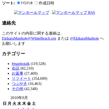
ソート:
ﾅｲｽﾏﾝﾎ
作成日時
連絡先
このサイトの内容に関する連絡は、
EkikaraManhole@WhiteBeach.org
または
@EkikaraManhole
へ
お願いします
カテゴリー
#manhotalk
(119,528)
会話
(82,210)
お返事
(27,469)
リツイート
(354,699)
つぶやき
(16,463)
その他
(42,348)
2010年9月
日
月
火
水
木
金
土