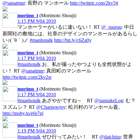
@sanatmnr
: 長野の マンホール
http://twitpic.com/2kv5jt
morimo_t
(Morimoto Shouji)
1:15 PM 9/04 2010
マンホーラーがいるに違いない！ RT
@_ruuruu
: 中日
新聞社の敷地には、社章のデザインのマンホールがあるらし
い♪( ´θ｀)ノ
#manhotalk
http://bit.ly/c6Za0y
morimo_t
(Morimoto Shouji)
1:17 PM 9/04 2010
#manhotalk
お、私が撮ったやつよりも全然状態がよ
い！ RT
@sanatmnr
: 真田町のマンホール
http://twitpic.com/2kv2sr
morimo_t
(Morimoto Shouji)
1:17 PM 9/04 2010
#manhotalk
あざやかですね～ RT
@sunsukeLog
: む？
スズムシ？ RT
@Charpowjoy
: 松川村のマンホール蓋。
http://moby.to/e6r7pj
morimo_t
(Morimoto Shouji)
1:19 PM 9/04 2010
#manhotalk
ぜひ行ってみたい！ RT
@daichizu
: 世界