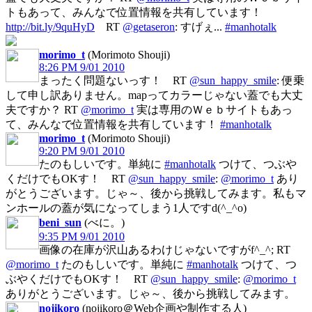
トもあって、みんなで位置情報を共有しています！
http://bit.ly/9quHyD
RT
@getaseron
: すげぇ...
#manhotalk
morimo_t
(Morimoto Shouji)
8:26 PM 9/01 2010
まったく問題ないっす！ RT
@sun_happy_smile
: 便乗
して申し訳ありません。mapってカラーじゃない蓋でも大丈
夫ですか？ RT
@morimo_t
実は専用のＷｅｂサイトもあっ
て、みんなで位置情報を共有しています！
#manhotalk
morimo_t
(Morimoto Shouji)
9:20 PM 9/01 2010
たのもしいです。単純に
#manhotalk
つけて、つぶや
くだけでもOKす！ RT
@sun_happy_smile
:
@morimo_t
あり
がとうございます。じゃ～、後から挑戦してみます。私もマ
ンホールの蓋が気になってしまう1人ですd(^_^o)
beni_sun
(べに。)
9:35 PM 9/01 2010
画像の在庫が沢山あるわけじゃないですがf^_^; RT
@morimo_t
たのもしいです。単純に
#manhotalk
つけて、つ
ぶやくだけでもOKす！ RT
@sun_happy_smile
:
@morimo_t
ありがとうございます。じゃ～、後から挑戦してみます。
nojikoro
(nojikoro＠Web企画や制作する人)