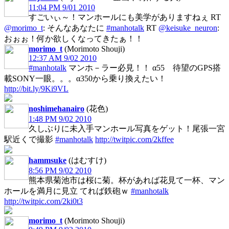
11:04 PM 9/01 2010
すごいぃ～！マンホールにも美学がありますねぇ RT
@morimo_t
: そんなあなたに
#manhotalk
RT
@keisuke_neuron
:
おぉぉ！何か欲しくなってきたぁ！！
morimo_t
(Morimoto Shouji)
12:37 AM 9/02 2010
#manhotalk
マンホ－ラー必見！！ α55 待望のGPS搭
載SONY一眼。。。α350から乗り換えたい！
http://bit.ly/9Ki9VL
noshimehanairo
(花色)
1:48 PM 9/02 2010
久しぶりに未入手マンホール写真をゲット！尾張一宮
駅近くで撮影
#manhotalk
http://twitpic.com/2kffee
hammsuke
(はむすけ)
8:56 PM 9/02 2010
熊本県菊池市は桜に菊。杯があれば花見て一杯、マン
ホールを満月に見立 てれば鉄砲ｗ
#manhotalk
http://twitpic.com/2ki0t3
morimo_t
(Morimoto Shouji)