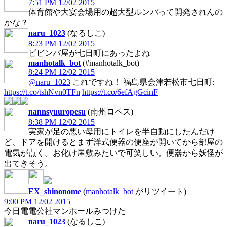
7:51 PM 12/02 2015
体育館や大宴会場用の超大型ルンバって開発されんの
かな？
naru_1023
(なるしこ)
8:23 PM 12/02 2015
ビビンバ屋が七日町にあったよね
manhotalk_bot
(#manhotalk_bot)
8:24 PM 12/02 2015
@naru_1023
これですね！ 福島県会津若松市七日町:
https://t.co/tshNvn0TFn
https://t.co/6efAgGcinF
nannsyuuropesu
(南州ロペス)
8:38 PM 12/02 2015
実家が足の悪い母用にトイレを半自動にしたんだけ
ど、ドアを開けるとまず洋式便器の便座が開いてから部屋の
電気が点く。お化け屋敷みたいで可笑しい。便器から妖怪が
出てきそう。
EX_shinonome
(
manhotalk_bot
がリツイート)
9:00 PM 12/02 2015
今日電電公社マンホールみつけた
naru_1023
(なるしこ)