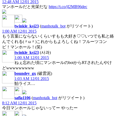
12:48 AM 12/01 2015
マンホールだと光栄だな
https://t.co/jI2MB96dec
twinkle_ksj23
(
manhotalk_bot
がリツイート)
1:00 AM 12/01 2015
もう言葉にならないくらいすもも大好き♡♡いつでも私と絡
んでくれる(〃ω〃)これからもよろしくね！フルーツコン
ビ！マンホール！(笑)
twinkle_ksj23
(사과)
1:00 AM 12/01 2015
ねぇ忘れた頃にマンホールのbotからRTされたんやけ
どwwwwwwwww
boundey_gx
(破雲泥)
1:03 AM 12/01 2015
飴ライス…
safla1106
(
manhotalk_bot
がリツイート)
8:12 AM 12/01 2015
今日マンホールじゃないってー やったー