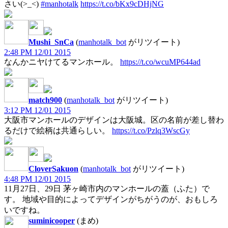
さい(>_<)
#manhotalk
https://t.co/bKx9cDHjNG
Mushi_SnCa
(
manhotalk_bot
がリツイート)
2:48 PM 12/01 2015
なんかニヤけてるマンホール。
https://t.co/wcuMP644ad
match900
(
manhotalk_bot
がリツイート)
3:12 PM 12/01 2015
大阪市マンホールのデザインは大阪城。区の名前が差し替わ
るだけで絵柄は共通らしい。
https://t.co/Pzlq3WscGy
CloverSakuon
(
manhotalk_bot
がリツイート)
4:48 PM 12/01 2015
11月27日、29日 茅ヶ崎市内のマンホールの蓋（ふた）で
す。 地域や目的によってデザインがちがうのが、おもしろ
いですね。
suminicooper
(まめ)