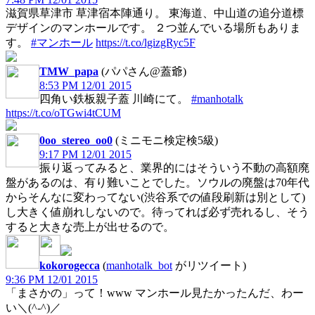
滋賀県草津市 草津宿本陣通り。 東海道、中山道の追分道標
デザインのマンホールです。 ２つ並んでいる場所もありま
す。
#マンホール
https://t.co/lgizgRyc5F
TMW_papa
(パパさん@蓋爺)
8:53 PM 12/01 2015
四角い鉄板親子蓋 川崎にて。
#manhotalk
https://t.co/oTGwi4tCUM
0oo_stereo_oo0
(ミニモニ検定検5級)
9:17 PM 12/01 2015
振り返ってみると、業界的にはそういう不動の高額廃
盤があるのは、有り難いことでした。ソウルの廃盤は70年代
からそんなに変わってない(渋谷系での値段刷新は別として)
し大きく値崩れしないので。待ってれば必ず売れるし、そう
すると大きな売上が出せるので。
kokorogecca
(
manhotalk_bot
がリツイート)
9:36 PM 12/01 2015
「まさかの」って！www マンホール見たかったんだ、わー
い＼(^-^)／