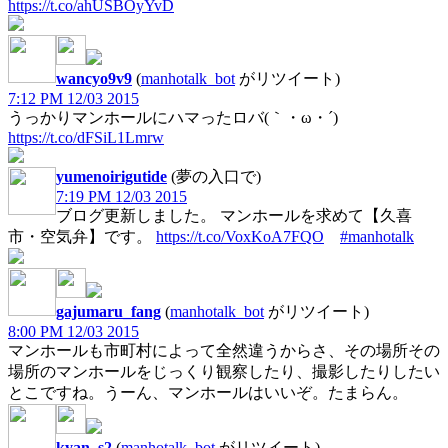
https://t.co/ahUSBOyYvD
wancyo9v9
(
manhotalk_bot
がリツイート)
7:12 PM 12/03 2015
うっかりマンホールにハマったロバ(｀・ω・´)
https://t.co/dFSiL1Lmrw
yumenoirigutide
(夢の入口で)
7:19 PM 12/03 2015
ブログ更新しました。 マンホールを求めて【久喜
市・空気弁】です。
https://t.co/VoxKoA7FQO
#manhotalk
gajumaru_fang
(
manhotalk_bot
がリツイート)
8:00 PM 12/03 2015
マンホールも市町村によって全然違うからさ、その場所その
場所のマンホールをじっくり観察したり、撮影したりしたい
とこですね。うーん、マンホールはいいぞ。たまらん。
kyan_s2
(
manhotalk_bot
がリツイート)