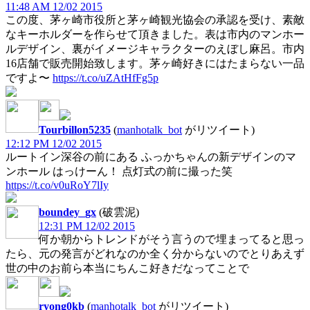
11:48 AM 12/02 2015
この度、茅ヶ崎市役所と茅ヶ崎観光協会の承認を受け、素敵
なキーホルダーを作らせて頂きました。表は市内のマンホー
ルデザイン、裏がイメージキャラクターのえぼし麻呂。市内
16店舗で販売開始致します。茅ヶ崎好きにはたまらない一品
ですよ〜
https://t.co/uZAtHfFg5p
Tourbillon5235
(
manhotalk_bot
がリツイート)
12:12 PM 12/02 2015
ルートイン深谷の前にある ふっかちゃんの新デザインのマ
ンホール はっけーん！ 点灯式の前に撮った笑
https://t.co/v0uRoY7lIy
boundey_gx
(破雲泥)
12:31 PM 12/02 2015
何か朝からトレンドがそう言うので埋まってると思っ
たら、元の発言がどれなのか全く分からないのでとりあえず
世の中のお前ら本当にちんこ好きだなってことで
ryong0kb
(
manhotalk_bot
がリツイート)