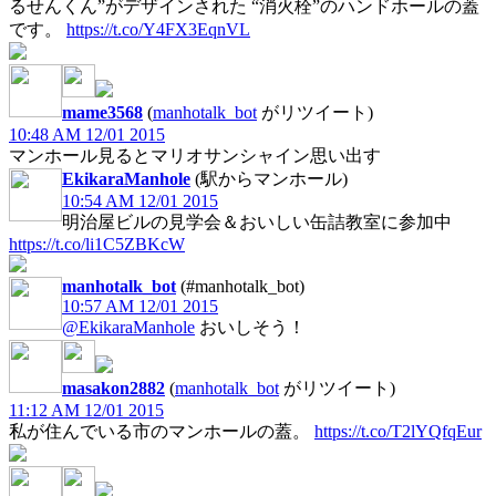
るせんくん”がデザインされた “消火栓”のハンドホールの蓋
です。
https://t.co/Y4FX3EqnVL
mame3568
(
manhotalk_bot
がリツイート)
10:48 AM 12/01 2015
マンホール見るとマリオサンシャイン思い出す
EkikaraManhole
(駅からマンホール)
10:54 AM 12/01 2015
明治屋ビルの見学会＆おいしい缶詰教室に参加中
https://t.co/li1C5ZBKcW
manhotalk_bot
(#manhotalk_bot)
10:57 AM 12/01 2015
@EkikaraManhole
おいしそう！
masakon2882
(
manhotalk_bot
がリツイート)
11:12 AM 12/01 2015
私が住んでいる市のマンホールの蓋。
https://t.co/T2lYQfqEur