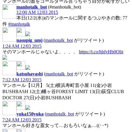
マンホールの蓋をコールタール言っちゃう自分が恥ずかしい
manhotalk_bot
(#manhotalk_bot)
12:00 AM 12/03 2015
本日(12/2(水))のマンホールに関するつぶやきの数: 77
件
#manhotalk
nasupig_umj
(
manhotalk_bot
がリツイート)
1:24 AM 12/03 2015
そのマンホールじゃないよ、、、、
https://t.co/hhfvHb0Obi
katsuhayashi
(
manhotalk_bot
がリツイート)
7:12 AM 12/03 2015
マンホール【12月】 5(土)横浜寿町音小屋 11(金)小岩
BUSHBASH 12(土)幡ヶ谷FOREST LIMIT 13(日)荻窪CLUB
DOCTOR 27(日)小岩BUSHBASH
yuka150yuka
(
manhotalk_bot
がリツイート)
7:24 AM 12/03 2015
マンホール好きな蓋女って…おもろいなぁ…((･･*)