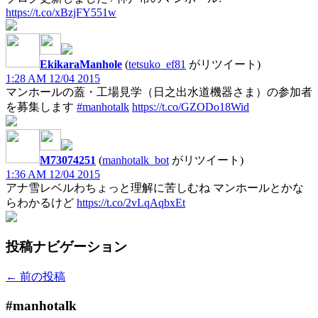
https://t.co/xBzjFY551w
EkikaraManhole
(
tetsuko_ef81
がリツイート)
1:28 AM 12/04 2015
マンホールの蓋・工場見学（日之出水道機器さま）の参加者
を募集します
#manhotalk
https://t.co/GZODo18Wid
M73074251
(
manhotalk_bot
がリツイート)
1:36 AM 12/04 2015
アナ雪レベルわちょっと理解に苦しむね マンホールとかな
らわかるけど
https://t.co/2vLqAqbxEt
投稿ナビゲーション
←
前の投稿
#manhotalk