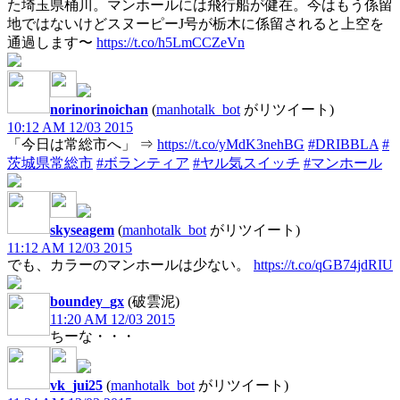
た埼玉県桶川。マンホールには飛行船が健在。今はもう係留
地ではないけどスヌーピーJ号が栃木に係留されると上空を
通過します〜
https://t.co/h5LmCCZeVn
norinorinoichan
(
manhotalk_bot
がリツイート)
10:12 AM 12/03 2015
「今日は常総市へ」 ⇒
https://t.co/yMdK3nehBG
#DRIBBLA
#
茨城県常総市
#ボランティア
#ヤル気スイッチ
#マンホール
skyseagem
(
manhotalk_bot
がリツイート)
11:12 AM 12/03 2015
でも、カラーのマンホールは少ない。
https://t.co/qGB74jdRIU
boundey_gx
(破雲泥)
11:20 AM 12/03 2015
ちーな・・・
vk_jui25
(
manhotalk_bot
がリツイート)