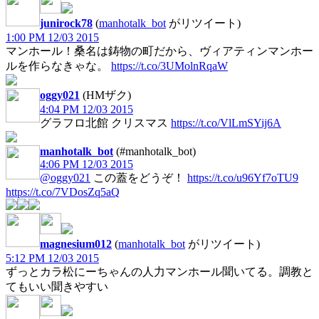
junirock78
(
manhotalk_bot
がリツイート)
1:00 PM 12/03 2015
マンホール！桑名は鋳物の町だから、ヴィアティンマンホー
ルを作らなきゃな。
https://t.co/3UMolnRqaW
oggy021
(HMザク)
4:04 PM 12/03 2015
グラフロ北館 クリスマス
https://t.co/VlLmSYij6A
manhotalk_bot
(#manhotalk_bot)
4:06 PM 12/03 2015
@oggy021
この蓋をどうぞ！
https://t.co/u96Yf7oTU9
https://t.co/7VDosZq5aQ
magnesium012
(
manhotalk_bot
がリツイート)
5:12 PM 12/03 2015
ずっとカラ松にーちゃんの人力マンホール聞いてる。調教と
てもいい聞きやすい