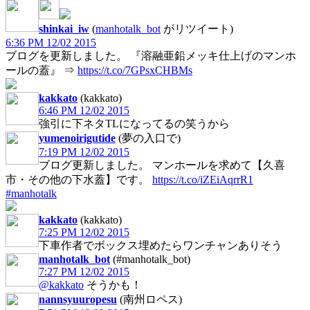
shinkai_iw
(
manhotalk_bot
がリツイート)
6:36 PM 12/02 2015
ブログを更新しました。 『溶融亜鉛メッキ仕上げのマンホ
ールの蓋』 ⇒
https://t.co/7GPsxCHBMs
kakkato
(kakkato)
6:46 PM 12/02 2015
強引に下ネタTLになってるの笑うから
yumenoirigutide
(夢の入口で)
7:19 PM 12/02 2015
ブログ更新しました。 マンホールを求めて【久喜
市・その他の下水蓋】です。
https://t.co/iZEiAqrrR1
#manhotalk
kakkato
(kakkato)
7:25 PM 12/02 2015
下車作者でボックス埋めたらワンチャンありそう
manhotalk_bot
(#manhotalk_bot)
7:27 PM 12/02 2015
@kakkato
そうかも！
nannsyuuropesu
(南州ロペス)