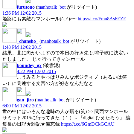
furutono
(
manhotalk_bot
がリツイート)
1:36 PM 12/02 2015
姫路にも素敵なマンホール(^_^)/~~
https://t.co/Fmn8As6EZE
_chansho_
(
manhotalk_bot
がリツイート)
1:48 PM 12/02 2015
結果、北に向かいますので本日の行き先 は鳴子峡に決定い
たしました。 じゃ行ってきマンホール
boundey_gx
(破雲泥)
4:22 PM 12/02 2015
こうみるとやっぱりみんなポジティブ（あるいは笑
い）に関連する文言の方が好きなんだなと
gan_jiro
(
manhotalk_bot
がリツイート)
6:00 PM 12/02 2015
世の中にはいろんな趣味の人が居る(笑) >> 関西マンホール
サミット2015に行ってきた（１） - 『digital ひえたろう』 編
集長の日記★雑記★備忘録
https://t.co/6GmDCkGCAU