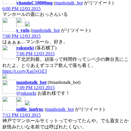
vitaminC10000mg
(
manhotalk_bot
がリツイート)
6:00 PM 12/03 2015
マンホールの蓋におっさんいる
s_yufu
(
manhotalk_bot
がリツイート)
7:00 PM 12/03 2015
はぁぁぁ…マンホール、好き。
rakuseki
(落石横丁)
7:06 PM 12/03 2015
下北沢到着。頑張って時間作ってシベ少の舞台見にこ
れたよ。とりあえずココア飲んで落ち着く。
https://t.co/tyXas5vQZ3
manhotalk_bot
(#manhotalk_bot)
7:09 PM 12/03 2015
@rakuseki
お疲れ様です！
millie_lanfrnc
(
manhotalk_bot
がリツイート)
7:12 PM 12/03 2015
神戸でマンホールサミットってやってたんや。でも蓋女とか
妖怪みたいな名前では呼ばれたくない。