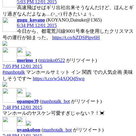
5:03 PM 12/01 2015
高速飛ばせばギリ出社出来そうなんだけど、ほんとギ
リ過ぎなんだよなぁ…(>_<) 行きたいょぅ。
gugu_koyano
(KOYANO,Daisuke@1365)
6:34 PM 12/01 2015
今日から、都電荒川線9001号車を使用したクリスマス
号の運行が始まった。
https://t.co/hZDSPlpv6H
morimo_t
(
mizinko0522
がリツイート)
7:05 PM 12/01 2015
#manhotalk
マンホールサミット イン 関西 での人気企画 美味
しそうです〜
https://t.co/w54AQQdSwq
opampo39
(
manhotalk_bot
がリツイート)
7:48 PM 12/01 2015
マンホールのヤスケン可愛すぎじゃない？！💓
nyankobon
(
manhotalk_bot
がリツイート)
7:48 PM 12/01 2015