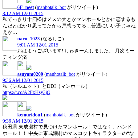
6F_neet
(
manhotalk_bot
がリツイート)
8:12 AM 12/01 2015
私てっきり十四松はメスの犬とかマンホールとかに恋するも
んだとばかり思ってたから戸惑ってる…普通にいい子じゃね
えか…
naru_1023
(なるしこ)
9:01 AM 12/01 2015
おはようございます! しゅきーんしました。 月次ミー
ティング済
asnyam0209
(
manhotalk_bot
がリツイート)
9:36 AM 12/01 2015
私（シルエット）とDDI（マンホール）
https://t.co/A2FxHsy3jQ
kemuridou1
(
manhotalk_bot
がリツイート)
9:36 AM 12/01 2015
秋田県 東成瀬村で見つけたマンホール！ではなく、ハンド
ホール！！ 中央に東成瀬村のマスコットキャラクターの“な