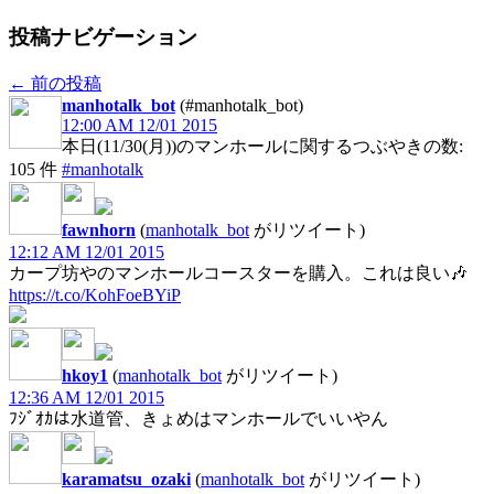
投稿ナビゲーション
←
前の投稿
manhotalk_bot
(#manhotalk_bot)
12:00 AM 12/01 2015
本日(11/30(月))のマンホールに関するつぶやきの数:
105 件
#manhotalk
fawnhorn
(
manhotalk_bot
がリツイート)
12:12 AM 12/01 2015
カープ坊やのマンホールコースターを購入。これは良い🎶
https://t.co/KohFoeBYiP
hkoy1
(
manhotalk_bot
がリツイート)
12:36 AM 12/01 2015
ﾌｼﾞｵｶは水道管、きょめはマンホールでいいやん
karamatsu_ozaki
(
manhotalk_bot
がリツイート)