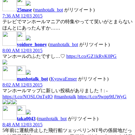
25mase
(
manhotalk_bot
がリツイート)
7:36 AM 12/03 2015
テレビでマンホールマニアの特集やってて笑いがとまらない
ほんとにあったんすか……
yoidore_honey
(
manhotalk_bot
がリツイート)
8:00 AM 12/03 2015
マンホールのふたですし…♡
https://t.co/GZ1kRvK0PG
manhotalk_bot
(
KyowaEmser
がリツイート)
8:02 AM 12/03 2015
マンホールマップに新しい投稿がありました！: -
https://t.co/NOSLOnTgIO
#manhotalk
https://t.co/9wpp9tUWyG
taka0043
(
manhotalk_bot
がリツイート)
8:48 AM 12/03 2015
5年前に運航停止した飛行船ツェッペリンNT号の係留地だっ