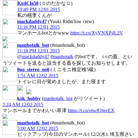
KxdCla58
(☺︎のだかな☺︎)
10:49 PM 12/01 2015
私の桃李くんが
mackdaddy47
(Yuuki Ridin'low crew)
11:16 PM 12/01 2015
マンホールbotとかwww
https://t.co/XyVNXP4L2V
manhotalk_bot
(#manhotalk_bot)
11:18 PM 12/01 2015
@mackdaddy47
#manhotalk
のbotです。 ○○の蓋、とい
うツイートを送ると該当する蓋を探してお知らせします。
0oo_stereo_oo0
(ミニモニ検定検5級)
1:51 AM 12/02 2015
トイレに目が覚めましたが、また寝ます
kzk_hobby
(
manhotalk_bot
がリツイート)
2:24 AM 12/02 2015
マンホールまでかわいい草津
https://t.co/otwfOjnvEX
manhotalk_bot
(#manhotalk_bot)
5:00 AM 12/02 2015
ピックアップ(今日のマンホール) 12/2(水): 埼玉県さい