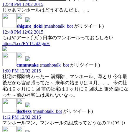
12:48 PM 12/02 2015
じゃあマンホールはどうするんだよ。。。
shigure_doki
(
manhotalk_bot
がリツイート)
12:48 PM 12/02 2015
もはやアート(ﾟДﾟ) 日本のマンホールっておもしろい
https://t.co/RYTU42tgnH
cmmmtake
(
manhotalk_bot
がリツイート)
1:00 PM 12/02 2015
社宅の掃除終わったー 溝掃除、マンホール、草とり 今年最
後だから皆頑張ってた～ 来年の始まりは４月。。。 今の社
宅は２ヶ月に１回 前の社宅は１ヶ月に２回以上 随分 楽にな
った～前の社宅には戻れないなっ。
dsc0exs
(
manhotalk_bot
がリツイート)
1:12 PM 12/02 2015
マンホールマン、マンホールの組成ってどうなの？ϵ( 'Θ' )϶