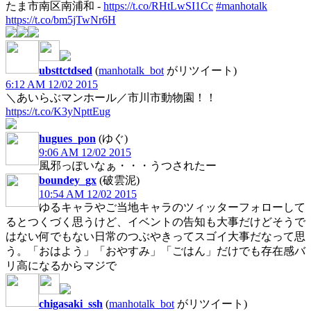
たま市南区南浦和 -
https://t.co/RHtLwSI1Cc
#manhotalk
https://t.co/bm5jTwNr6H
ubsttctdsed
(
manhotalk_bot
がリツイート)
6:12 AM 12/02 2015
＼あいらぶマンホール／市川市動物園！！
https://t.co/K3yNpttEug
hugues_pon
(ゆぐ)
9:06 AM 12/02 2015
風邪っぽいなぁ・・・うつされたー
boundey_gx
(破雲泥)
10:54 AM 12/02 2015
ゆるキャラやご当地キャラのツィッターフォローして
るとつくづく思うけど、イベントの告知も大事だけどそうで
はない何でもない日常のつぶやきってスゴイ大事だなって思
う。「おはよう」「おやすみ」「ごはん」だけでも存在感バ
リ高になるからマジで
chigasaki_ssh
(
manhotalk_bot
がリツイート)