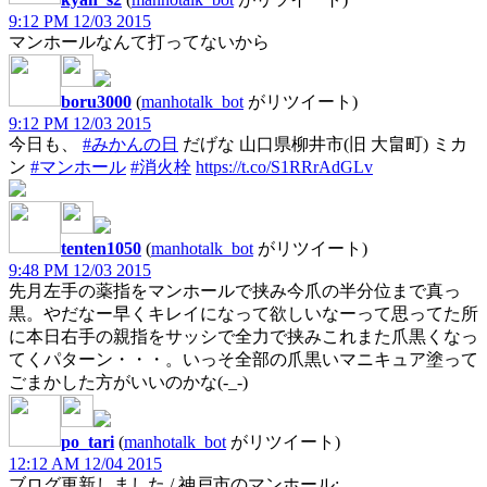
9:12 PM 12/03 2015
マンホールなんて打ってないから
boru3000
(
manhotalk_bot
がリツイート)
9:12 PM 12/03 2015
今日も、
#みかんの日
だげな 山口県柳井市(旧 大畠町) ミカ
ン
#マンホール
#消火栓
https://t.co/S1RRrAdGLv
tenten1050
(
manhotalk_bot
がリツイート)
9:48 PM 12/03 2015
先月左手の薬指をマンホールで挟み今爪の半分位まで真っ
黒。やだなー早くキレイになって欲しいなーって思ってた所
に本日右手の親指をサッシで全力で挟みこれまた爪黒くなっ
てくパターン・・・。いっそ全部の爪黒いマニキュア塗って
ごまかした方がいいのかな(-_-)
po_tari
(
manhotalk_bot
がリツイート)
12:12 AM 12/04 2015
ブログ更新しました / 神戸市のマンホール: