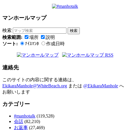
マンホールマップ
検索
検索範囲:
場所
説明
ソート:
ﾅｲｽﾏﾝﾎ
作成日時
連絡先
このサイトの内容に関する連絡は、
EkikaraManhole@WhiteBeach.org
または
@EkikaraManhole
へ
お願いします
カテゴリー
#manhotalk
(119,528)
会話
(82,210)
お返事
(27,469)