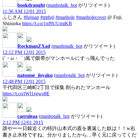
bookdraught
(
manhotalk_bot
がリツイート)
11:36 AM 12/01 2015
ふじさん
#fujisan
#mtfuji
#manhole
#manholecover
@ Fuji,
Shizuoka
https://t.co/1nf9UUmiKB
RockmanZXad
(
manhotalk_bot
がリツイート)
12:12 PM 12/01 2015
(´・ω・｀)風で眼帯がマンホールにすっ飛んでった
natsume_jisyaku
(
manhotalk_bot
がリツイート)
12:48 PM 12/01 2015
千代田区三崎町2丁目で採集 削られたマンホール
https://t.co/iWI1rgwo8E
caeruleaa
(
manhotalk_bot
がリツイート)
2:12 PM 12/01 2015
誰やーー日銀近くの特許山本式の蓋を裏返した奴は！！w右
書き止水栓ですね。分かりましたから…早く元に戻ってくだ