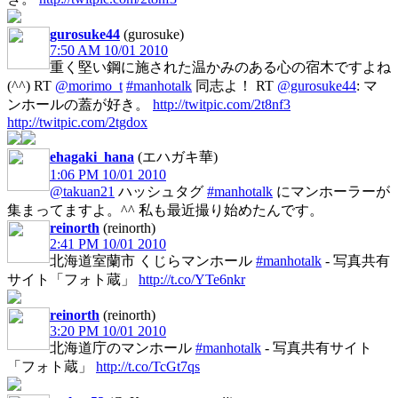
gurosuke44
(gurosuke)
7:50 AM 10/01 2010
重く堅い鋼に施された温かみのある心の宿木ですよね
(^^) RT
@morimo_t
#manhotalk
同志よ！ RT
@gurosuke44
: マ
ンホールの蓋が好き。
http://twitpic.com/2t8nf3
http://twitpic.com/2tgdox
ehagaki_hana
(エハガキ華)
1:06 PM 10/01 2010
@takuan21
ハッシュタグ
#manhotalk
にマンホーラーが
集まってますよ。^^ 私も最近撮り始めたんです。
reinorth
(reinorth)
2:41 PM 10/01 2010
北海道室蘭市 くじらマンホール
#manhotalk
- 写真共有
サイト「フォト蔵」
http://t.co/YTe6nkr
reinorth
(reinorth)
3:20 PM 10/01 2010
北海道庁のマンホール
#manhotalk
- 写真共有サイト
「フォト蔵」
http://t.co/TcGt7qs