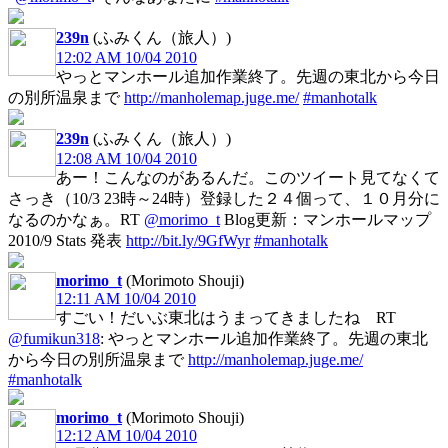
239n
(ふみくん（旅人）)
12:02 AM 10/04 2010
やっとマンホール追加作業終了。先週の東北から今日
の別所温泉まで
http://manholemap.juge.me/
#manhotalk
239n
(ふみくん（旅人）)
12:08 AM 10/04 2010
あー！こんなのがあるんだ。このツイート見てなくて
さっき（10/3 23時～24時）登録した２４個って、１０月分に
なるのかなぁ。RT
@morimo_t
Blog更新：マンホールマップ
2010/9 Stats 発表
http://bit.ly/9GfWyr
#manhotalk
morimo_t
(Morimoto Shouji)
12:11 AM 10/04 2010
すごい！だいぶ東北はうまってきましたね RT
@fumikun318
: やっとマンホール追加作業終了。先週の東北
から今日の別所温泉まで
http://manholemap.juge.me/
#manhotalk
morimo_t
(Morimoto Shouji)
12:12 AM 10/04 2010