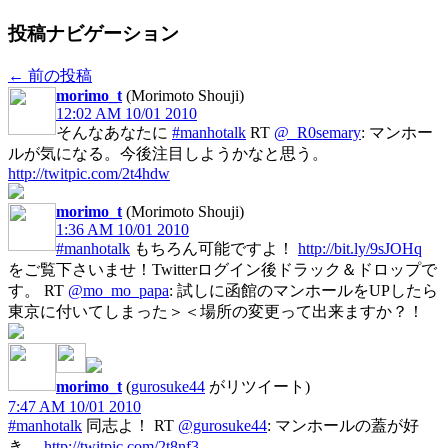
投稿ナビゲーション
←
前の投稿
morimo_t
(Morimoto Shouji)
12:02 AM 10/01 2010
そんなあなたに
#manhotalk
RT
@_R0semary
: マンホー
ルが気になる。今後注目しようかなと思う。
http://twitpic.com/2t4hdw
morimo_t
(Morimoto Shouji)
1:36 AM 10/01 2010
#manhotalk
もちろん可能ですよ！
http://bit.ly/9sJOHq
をご覧下さいませ！Twitterログイン後ドラック＆ドロップで
す。 RT
@mo_mo_papa
: 試しに函館のマンホールをUPしたら
東京に付いてしまった＞＜場所の変更って出来ますか？！
morimo_t
(
gurosuke44
がリツイート)
7:47 AM 10/01 2010
#manhotalk
同志よ！ RT
@gurosuke44
: マンホールの蓋が好
き。
http://twitpic.com/2t8nf3