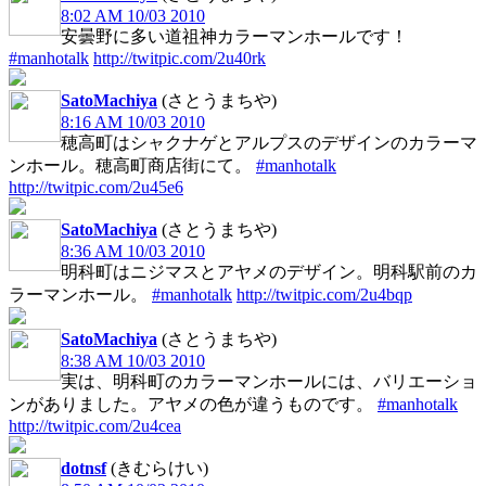
8:02 AM 10/03 2010
安曇野に多い道祖神カラーマンホールです！
#manhotalk
http://twitpic.com/2u40rk
SatoMachiya
(さとうまちや)
8:16 AM 10/03 2010
穂高町はシャクナゲとアルプスのデザインのカラーマ
ンホール。穂高町商店街にて。
#manhotalk
http://twitpic.com/2u45e6
SatoMachiya
(さとうまちや)
8:36 AM 10/03 2010
明科町はニジマスとアヤメのデザイン。明科駅前のカ
ラーマンホール。
#manhotalk
http://twitpic.com/2u4bqp
SatoMachiya
(さとうまちや)
8:38 AM 10/03 2010
実は、明科町のカラーマンホールには、バリエーショ
ンがありました。アヤメの色が違うものです。
#manhotalk
http://twitpic.com/2u4cea
dotnsf
(きむらけい)