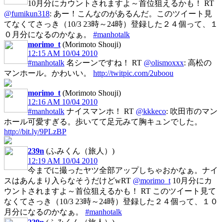
10月分にカウントされますよ～首位狙えるかも！ RT
@fumikun318
: あー！こんなのがあるんだ。このツイート見
てなくてさっき（10/3 23時～24時）登録した２４個って、１
０月分になるのかなぁ。
#manhotalk
morimo_t
(Morimoto Shouji)
12:15 AM 10/04 2010
#manhotalk
名シーンですね！ RT
@olismoxxx
: 高松の
マンホール。かわいい。
http://twitpic.com/2uboou
morimo_t
(Morimoto Shouji)
12:16 AM 10/04 2010
#manhotalk
ナイスマンホ！ RT
@kkkeco
: 吹田市のマン
ホール可愛すぎる。歩いてて足元みて胸キュンでした。
http://bit.ly/9PLzBP
239n
(ふみくん（旅人）)
12:19 AM 10/04 2010
今までに撮ったヤツ全部アップしちゃおかなぁ。ナイ
スはあんまり入らなそうだけどwRT
@morimo_t
10月分にカ
ウントされますよ～首位狙えるかも！ RT このツイート見て
なくてさっき（10/3 23時～24時）登録した２４個って、１０
月分になるのかなぁ。
#manhotalk