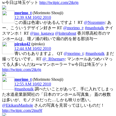
w今日は埼玉ゲット
http://twitpic.com/2tkrjn
morimo_t
(Morimoto Shouji)
12:39 AM 10/02 2010
この蓋は色違いがあるんですよ！ RT
@Nozommy
: あ
ー、こういうデザイン好きー RT
@morimo_t
:
#manhotalk
ナイ
スマンホ！ RT
@ino_kagawa
@loiterabout
香川県高松市のマ
ンホールは、壇ノ浦の戦いで扇の的を射る那須与一
piroko42
(piroko)
12:44 AM 10/02 2010
青いのもありますよ。 QT
@morimo_t
:
#manhotalk
まだ
撮ってないです。 RT
@_R0semary
: マンホールあつめハマっ
てる人多いんだねーwマンホーラー？w今日は埼玉ゲット
http://twitpic.com/2tkrjn
morimo_t
(Morimoto Shouji)
12:55 AM 10/02 2010
#manhotalk
調べたいことがあって、手に入れてしまっ
た水道産業新聞社の「日本のマンホール写真集」 蓋の枚数
は多いが、モノクロだった…しかも映りが悪い。
@EkikaraManhole
さんの写真を見習ってほしいものだ！
http://twitpic.com/2tnu9f