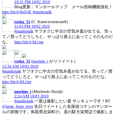
10:31 PM 10/02 2010
Blog更新：マンホールマップ メール投稿機能強化！
http://bit.ly/beEjiE
#manhotalk
rzeka_52
(С. Кавагисиевский)
11:03 PM 10/02 2010
#manhotalk
ヤフオクに中古の空気弁蓋が出てる。売っ
て／買ってどうしろと。やっぱり路上にあってこそのものだ
な。
http://bit.ly/bLciqr
rzeka_52
(
morimo_t
がリツイート)
12:34 AM 10/03 2010
#manhotalk
ヤフオクに中古の空気弁蓋が出てる。売って／買
ってどうしろと。やっぱり路上にあってこそのものだな。
http://bit.ly/bLciqr
morimo_t
(Morimoto Shouji)
2:24 AM 10/03 2010
#manhotalk
一度は撮影したい蓋 サンキューです！RT
@umie_from_river
先日ツイートした名探偵コナンのマンホー
ルの実物です。鳥取県北栄町の、道の駅大栄周辺で撮影しま