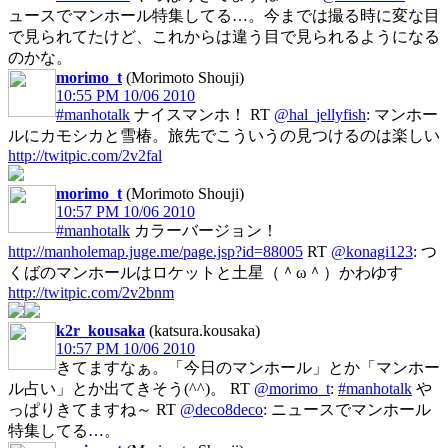
ュースでマンホール特集してる…。今までは撮る時に変な目
で見られてたけど、これからは違う目で見られるようになる
のかな。
morimo_t
(Morimoto Shouji)
10:55 PM 10/06 2010
#manhotalk
ナイスマンホ！ RT
@hal_jellyfish
: マンホー
ルにカモシカと雪椿。旅先でこういうの見つけるのは楽しい
http://twitpic.com/2v2fal
morimo_t
(Morimoto Shouji)
10:57 PM 10/06 2010
#manhotalk
カラーバージョン！
http://manholemap.juge.me/page.jsp?id=88005
RT
@konagi123
: つ
くばのマンホールはロケットと土星（＾ω＾）かわゆす
http://twitpic.com/2v2bnm
k2r_kousaka
(katsura.kousaka)
10:57 PM 10/06 2010
きてますなぁ。「今日のマンホール」とか「マンホー
ル占い」とか出てきそう(^^)。 RT
@morimo_t
:
#manhotalk
や
っぱりきてますね～ RT
@deco8deco
: ニュースでマンホール
特集してる…。