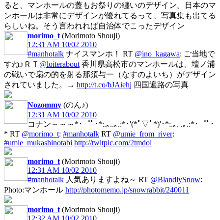
ると、マンホールの蓋もお祭りの纏いのデザイン。日本のマ
ンホールは非常にデザインが優れてるって、写真集も出てる
らしいね。そう言われれば自治体でこったデザイン
morimo_t
(Morimoto Shouji)
12:31 AM 10/02 2010
#manhotalk
ナイスマンホ！ RT
@ino_kagawa
: ご当地で
すね♪ＲＴ
@loiterabout
香川県高松市のマンホールは、壇ノ浦
の戦いで扇の的を射る那須与一（なすのよいち）がデザイン
されていました。→
http://t.co/bJAiehj
四国遍路の写真
Nozommy
(のん♪)
12:31 AM 10/02 2010
コナン～～～*･゜ﾟ･*:.｡..｡.:*･'(*ﾟ▽ﾟ*)'･*:.｡. .｡.:*･゜ﾟ･
* RT
@morimo_t
:
#manhotalk
RT
@umie_from_river
:
#umie_mukashinotabi
http://twitpic.com/2tmdol
morimo_t
(Morimoto Shouji)
12:31 AM 10/02 2010
#manhotalk
人気ありますよね～ RT
@BlandlySnow
:
Photo:マンホール
http://photomemo.jp/snowrabbit/240011
morimo_t
(Morimoto Shouji)
12:32 AM 10/02 2010