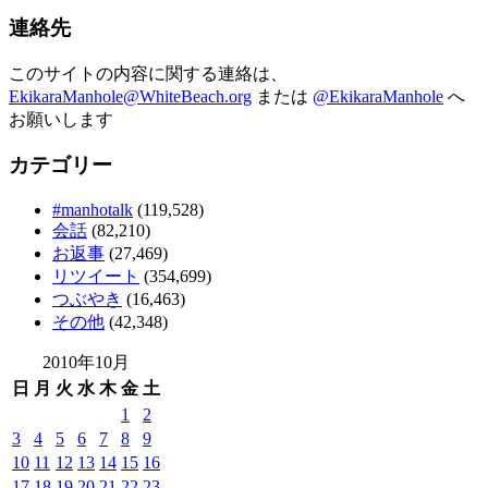
連絡先
このサイトの内容に関する連絡は、
EkikaraManhole@WhiteBeach.org
または
@EkikaraManhole
へ
お願いします
カテゴリー
#manhotalk
(119,528)
会話
(82,210)
お返事
(27,469)
リツイート
(354,699)
つぶやき
(16,463)
その他
(42,348)
2010年10月
日
月
火
水
木
金
土
1
2
3
4
5
6
7
8
9
10
11
12
13
14
15
16
17
18
19
20
21
22
23