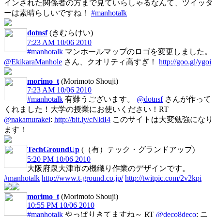
インされた関係者の方まで見ていらしゃるなんて、ツイッタ
ーは素晴らしいですね！
#manhotalk
dotnsf
(きむらけい)
7:23 AM 10/06 2010
#manhotalk
マンホールマップのロゴを変更しました。
@EkikaraManhole
さん、クオリティ高すぎ！
http://goo.gl/ygoi
morimo_t
(Morimoto Shouji)
7:23 AM 10/06 2010
#manhotalk
有難うございます。
@dotnsf
さんが作って
くれました！大学の授業にお使いください！RT
@nakamurakei
:
http://bit.ly/cNldI4
このサイトは大変勉強になり
ます！
TechGroundUp
(（有）テック・グランドアップ)
5:20 PM 10/06 2010
大阪府泉大津市の機織り作業のデザインです。
#manhotalk
http://www.t-ground.co.jp/
http://twitpic.com/2v2kpi
morimo_t
(Morimoto Shouji)
10:55 PM 10/06 2010
#manhotalk
やっぱりきてますね～ RT
@deco8deco
: ニ