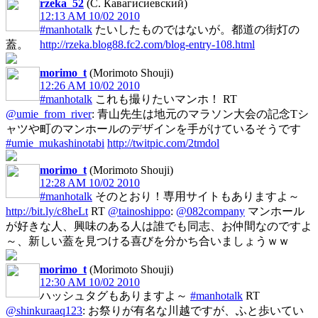
rzeka_52
(С. Кавагисиевский)
12:13 AM 10/02 2010
#manhotalk
たいしたものではないが。都道の街灯の
蓋。
http://rzeka.blog88.fc2.com/blog-entry-108.html
morimo_t
(Morimoto Shouji)
12:26 AM 10/02 2010
#manhotalk
これも撮りたいマンホ！ RT
@umie_from_river
: 青山先生は地元のマラソン大会の記念Tシ
ャツや町のマンホールのデザインを手がけているそうです
#umie_mukashinotabi
http://twitpic.com/2tmdol
morimo_t
(Morimoto Shouji)
12:28 AM 10/02 2010
#manhotalk
そのとおり！専用サイトもありますよ～
http://bit.ly/c8heLt
RT
@tainoshippo
:
@082company
マンホール
が好きな人、興味のある人は誰でも同志、お仲間なのですよ
～、新しい蓋を見つける喜びを分かち合いましょうｗｗ
morimo_t
(Morimoto Shouji)
12:30 AM 10/02 2010
ハッシュタグもありますよ～
#manhotalk
RT
@shinkuraaq123
: お祭りが有名な川越ですが、ふと歩いてい