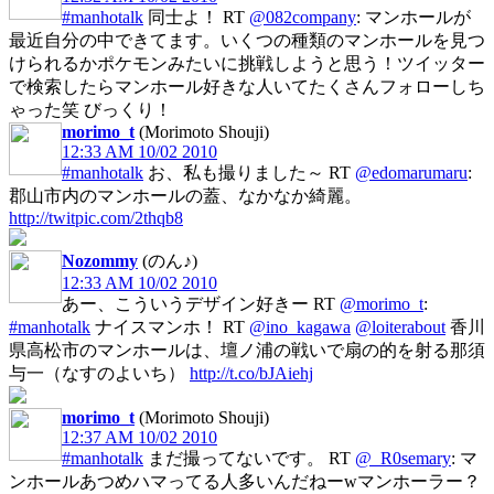
#manhotalk
同士よ！ RT
@082company
: マンホールが
最近自分の中できてます。いくつの種類のマンホールを見つ
けられるかポケモンみたいに挑戦しようと思う！ツイッター
で検索したらマンホール好きな人いてたくさんフォローしち
ゃった笑 びっくり！
morimo_t
(Morimoto Shouji)
12:33 AM 10/02 2010
#manhotalk
お、私も撮りました～ RT
@edomarumaru
:
郡山市内のマンホールの蓋、なかなか綺麗。
http://twitpic.com/2thqb8
Nozommy
(のん♪)
12:33 AM 10/02 2010
あー、こういうデザイン好きー RT
@morimo_t
:
#manhotalk
ナイスマンホ！ RT
@ino_kagawa
@loiterabout
香川
県高松市のマンホールは、壇ノ浦の戦いで扇の的を射る那須
与一（なすのよいち）
http://t.co/bJAiehj
morimo_t
(Morimoto Shouji)
12:37 AM 10/02 2010
#manhotalk
まだ撮ってないです。 RT
@_R0semary
: マ
ンホールあつめハマってる人多いんだねーwマンホーラー？