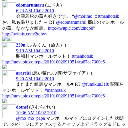
edomarumaru
(エド丸)
6:23 AM 10/02 2010
会津若松の蓋も好きです。 “
@morimo_t
:
#manhotalk
お、私も撮りました～ RT
@edomarumaru
: 郡山のマンホール
の蓋、なかなか綺麗。
http://twitpic.com/2thqb8
”
http://twitpic.com/2tqhyv
239n
(ふみくん（旅人）)
9:19 AM 10/02 2010
昭和村マンホールゲット！
#manhotalk
http://movapic.com/pic/201010020919514ca67aa7300c5
arareisi
(悪い猫(つぶ隊/サファイア）)
9:20 AM 10/02 2010
またまた綺麗なマンホール♥ RT
@fumikun318
: 昭和村
マンホールゲット！
#manhotalk
http://movapic.com/pic/201010020919514ca67aa7300c5
dotnsf
(きむらけい)
10:36 AM 10/02 2010
@mo_mo_papa
マンホールマップにログインした状態
でこのページにアクセスするとマップ上でドラッグ＆ドロッ