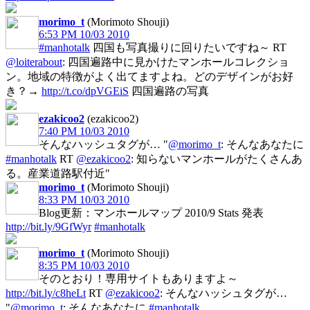
morimo_t
(Morimoto Shouji)
6:53 PM 10/03 2010
#manhotalk
四国も写真撮りに回りたいですね～ RT
@loiterabout
: 四国遍路中に見かけたマンホールコレクショ
ン。地域の特徴がよく出てますよね。どのデザインがお好
き？→
http://t.co/dpVGEiS
四国遍路の写真
ezakicoo2
(ezakicoo2)
7:40 PM 10/03 2010
そんなハッシュタグが… "
@morimo_t
: そんなあなたに
#manhotalk
RT
@ezakicoo2
: 知らないマンホールがたくさんあ
る。産業道路駅付近"
morimo_t
(Morimoto Shouji)
8:33 PM 10/03 2010
Blog更新：マンホールマップ 2010/9 Stats 発表
http://bit.ly/9GfWyr
#manhotalk
morimo_t
(Morimoto Shouji)
8:35 PM 10/03 2010
そのとおり！専用サイトもありますよ～
http://bit.ly/c8heLt
RT
@ezakicoo2
: そんなハッシュタグが…
"
@morimo_t
: そんなあなたに
#manhotalk