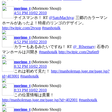
morimo_t
(Morimoto Shouji)
4:51 PM 10/02 2010
ナイスマンホ！ RT
@SatoMachiya
: 三郷のカラーマン
ホールがあったよ！特産のリンゴのデザイン。
http://twitpic.com/2tvsop
#manhotalk
morimo_t
(Morimoto Shouji)
4:52 PM 10/02 2010
カラーもあるみたいですね！ RT
@_R0semary
: 石巻の
マンホールは川開き
#manhotalk
http://twitpic.com/2tu6m9
morimo_t
(Morimoto Shouji)
8:32 PM 10/02 2010
これは初めて見た！
http://manholemap.juge.me/page.jsp?
id=403001
#manhotalk
morimo_t
(Morimoto Shouji)
8:33 PM 10/02 2010
この位置情報は貴重！
http://manholemap.juge.me/page.jsp?id=402001
#manhotalk
morimo_t
(Morimoto Shouji)