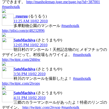
プできます。
http://manholemap.juge.me/page.jsp?id=387001
#manhotalk
_ruuruu
(るうるう)
11:25 AM 10/02 2010
多摩動物公園のマンホール
#manhotalk
http://plixi.com/p/48232896
SatoMachiya
(さとうまちや)
12:05 PM 10/02 2010
朝日村のマンホール！天然記念物のヒメギフチョウの
デザインだって。村役場もカワイイよ。
#manhotalk
http://twitpic.com/2tthbw
SatoMachiya
(さとうまちや)
3:56 PM 10/02 2010
梓川のマンホールを撮影したよ！
#manhotalk
http://twitpic.com/2tvops
SatoMachiya
(さとうまちや)
4:31 PM 10/02 2010
三郷のカラーマンホールがあったよ！特産のリンゴの
デザイン。
http://twitpic.com/2tvsop
#manhotalk