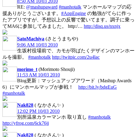
8:50 AM 10/03 2010
RE:
@mashupaward
#manhotalk
マンホールマップの応
援ありがとうございます。
#AppEngine
の勉強がてらに作っ
たアプリですが、予想以上の反響で驚いてます。調子に乗っ
てMA6に参加してみました。 http:/…
http://disq.us/nxnjx
SatoMachiya
(さとうまちや)
9:06 AM 10/03 2010
生坂村役場前で、カモが羽ばたくデザインのマンホー
ルを撮影。
#manhotalk
http://twitpic.com/2u4lac
morimo_t
(Morimoto Shouji)
11:53 AM 10/03 2010
Blog更新：マッシュアップアワード（Mashup Awards
6）にマンホールマップが参戦！
http://bit.ly/bdgEuG
#manhotalk
Nak828
( なかさん✨ )
12:02 PM 10/03 2010
別所温泉カラーマンホ 取り直し
#manhotalk
http://yfrog.com/6ck76jj
Nak828
( なかさん✨ )