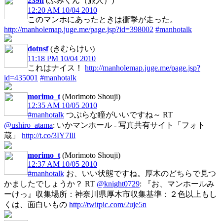
239n
(ふみくん（旅人）)
12:20 AM 10/04 2010
このマンホにあったときは衝撃が走った。
http://manholemap.juge.me/page.jsp?id=398002
#manhotalk
dotnsf
(きむらけい)
11:18 PM 10/04 2010
これはナイス！
http://manholemap.juge.me/page.jsp?
id=435001
#manhotalk
morimo_t
(Morimoto Shouji)
12:35 AM 10/05 2010
#manhotalk
つぶらな瞳がいいですね～ RT
@ushiro_atama
: いかマンホール - 写真共有サイト「フォト
蔵」
http://t.co/3IY7Ill
morimo_t
(Morimoto Shouji)
12:37 AM 10/05 2010
#manhotalk
お、いい状態ですね。厚木のどちらで見つ
かましたでしょうか？ RT
@knight0729
: 『お、マンホールみ
ーけっ』収集場所：神奈川県厚木市収集基準：２色以上もし
くは、面白いもの
http://twitpic.com/2uje5n