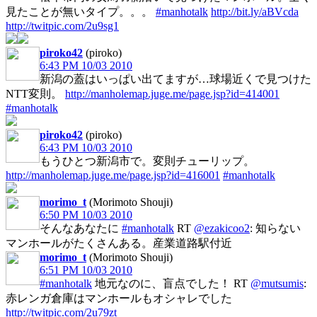
見たことが無いタイプ。。。
#manhotalk
http://bit.ly/aBVcda
http://twitpic.com/2u9sg1
piroko42
(piroko)
6:43 PM 10/03 2010
新潟の蓋はいっぱい出てますが…球場近くで見つけた
NTT変則。
http://manholemap.juge.me/page.jsp?id=414001
#manhotalk
piroko42
(piroko)
6:43 PM 10/03 2010
もうひとつ新潟市で。変則チューリップ。
http://manholemap.juge.me/page.jsp?id=416001
#manhotalk
morimo_t
(Morimoto Shouji)
6:50 PM 10/03 2010
そんなあなたに
#manhotalk
RT
@ezakicoo2
: 知らない
マンホールがたくさんある。産業道路駅付近
morimo_t
(Morimoto Shouji)
6:51 PM 10/03 2010
#manhotalk
地元なのに、盲点でした！ RT
@mutsumis
:
赤レンガ倉庫はマンホールもオシャレでした
http://twitpic.com/2u79zt