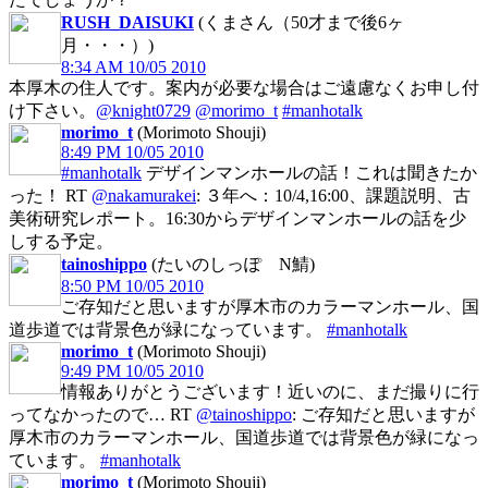
RUSH_DAISUKI
(くまさん（50才まで後6ヶ
月・・・）)
8:34 AM 10/05 2010
本厚木の住人です。案内が必要な場合はご遠慮なくお申し付
け下さい。
@knight0729
@morimo_t
#manhotalk
morimo_t
(Morimoto Shouji)
8:49 PM 10/05 2010
#manhotalk
デザインマンホールの話！これは聞きたか
った！ RT
@nakamurakei
: ３年へ：10/4,16:00、課題説明、古
美術研究レポート。16:30からデザインマンホールの話を少
しする予定。
tainoshippo
(たいのしっぽ N鯖)
8:50 PM 10/05 2010
ご存知だと思いますが厚木市のカラーマンホール、国
道歩道では背景色が緑になっています。
#manhotalk
morimo_t
(Morimoto Shouji)
9:49 PM 10/05 2010
情報ありがとうございます！近いのに、まだ撮りに行
ってなかったので… RT
@tainoshippo
: ご存知だと思いますが
厚木市のカラーマンホール、国道歩道では背景色が緑になっ
ています。
#manhotalk
morimo_t
(Morimoto Shouji)