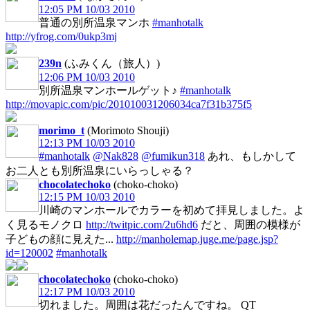
12:05 PM 10/03 2010
普通の別所温泉マンホ
#manhotalk
http://yfrog.com/0ukp3mj
239n
(ふみくん（旅人）)
12:06 PM 10/03 2010
別所温泉マンホールゲット♪
#manhotalk
http://movapic.com/pic/201010031206034ca7f31b375f5
morimo_t
(Morimoto Shouji)
12:13 PM 10/03 2010
#manhotalk
@Nak828
@fumikun318
あれ、もしかして
お二人とも別所温泉にいらっしゃる？
chocolatechoko
(choko-choko)
12:15 PM 10/03 2010
川崎のマンホールでカラーを初めて拝見しました。よ
く見るモノクロ
http://twitpic.com/2u6hd6
だと、周囲の模様が
子どもの顔に見えた...
http://manholemap.juge.me/page.jsp?
id=120002
#manhotalk
chocolatechoko
(choko-choko)
12:17 PM 10/03 2010
切れました。周囲は花だったんですね。 QT