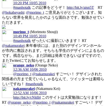
10:20 PM 10/05 2010
#manhotalk
この記事をどうぞ！
http://bit.ly/aisn5T
RT
@hokabayashi
:
@morimo_t
ご意見ありがとうございます。知
らない世界を発見したかのような面白さです。勉強させてい
ただきます。
morimo_t
(Morimoto Shouji)
10:49 PM 10/05 2010
#manhotalk
ぜったいに撮影にいきます！ RT
@nakamurakei
来年春頃には、また別のデザインマンホール
が市内に敷設されます。そちらも学生のデザインによるもの
です。残念ながら、まだ詳細は発表できないはずですので、
またTwitterにてお知らせします。
orange_neko
(Orange Neko)
12:36 AM 10/06 2010
@morimo_t
@nakamurakei
すごーい！ デザインされた
関係者の方まで見ていらしゃるなんて、ツイッターは素晴ら
しいですね！
#manhotalk
nakamurakei
(Nakamura Kei)
12:52 AM 10/06 2010
http://bit.ly/cNldI4
このサイトは大変勉強になります！
RT
@orange_neko
:
@morimo_t
@nakamurakei
すごーい！ デザ