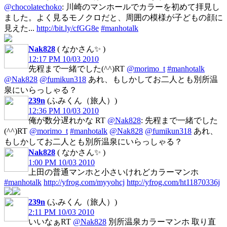
@chocolatechoko
: 川崎のマンホールでカラーを初めて拝見し
ました。よく見るモノクロだと、周囲の模様が子どもの顔に
見えた...
http://bit.ly/cfGG8e
#manhotalk
Nak828
( なかさん✨ )
12:17 PM 10/03 2010
先程まで一緒でした(^^)RT
@morimo_t
#manhotalk
@Nak828
@fumikun318
あれ、もしかしてお二人とも別所温
泉にいらっしゃる？
239n
(ふみくん（旅人）)
12:36 PM 10/03 2010
俺が数分遅れかな RT
@Nak828
: 先程まで一緒でした
(^^)RT
@morimo_t
#manhotalk
@Nak828
@fumikun318
あれ、
もしかしてお二人とも別所温泉にいらっしゃる？
Nak828
( なかさん✨ )
1:00 PM 10/03 2010
上田の普通マンホと小さいけれどカラーマンホ
#manhotalk
http://yfrog.com/myyohcj
http://yfrog.com/ht11870336j
239n
(ふみくん（旅人）)
2:11 PM 10/03 2010
いいなぁRT
@Nak828
別所温泉カラーマンホ 取り直