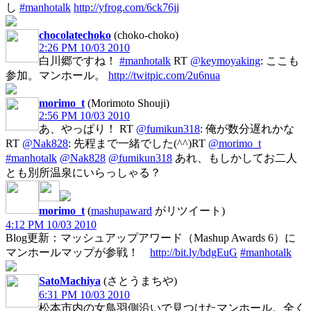
し
#manhotalk
http://yfrog.com/6ck76jj
chocolatechoko
(choko-choko)
2:26 PM 10/03 2010
白川郷ですね！
#manhotalk
RT
@keymoyaking
: ここも
参加。マンホール。
http://twitpic.com/2u6nua
morimo_t
(Morimoto Shouji)
2:56 PM 10/03 2010
あ、やっぱり！ RT
@fumikun318
: 俺が数分遅れかな
RT
@Nak828
: 先程まで一緒でした(^^)RT
@morimo_t
#manhotalk
@Nak828
@fumikun318
あれ、もしかしてお二人
とも別所温泉にいらっしゃる？
morimo_t
(
mashupaward
がリツイート)
4:12 PM 10/03 2010
Blog更新：マッシュアップアワード（Mashup Awards 6）に
マンホールマップが参戦！
http://bit.ly/bdgEuG
#manhotalk
SatoMachiya
(さとうまちや)
6:31 PM 10/03 2010
松本市内の女鳥羽側沿いで見つけたマンホール。全く