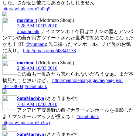
した。さがせば他にもあるかもしれません
http://twitpic.com/2u0jq9
morimo_t
(Morimoto Shouji)
2:28 AM 10/03 2010
#manhotalk
ナイスマンホ！今日はコナンの蓋とアンパ
ンマンの蓋が両方ツイートされた世界で初めての日になった
かも！ RT
@yuuharu
: 先日撮ったマンホール。チビ兄のお気
に入り。
http://plixi.com/p/48341138
morimo_t
(Morimoto Shouji)
2:39 AM 10/03 2010
この蓋も一度みたら忘れられないだろうなぁ。まだ本
物見たこと無いけど。
http://manholemap.juge.me/page.jsp?
id=138004
#manhotalk
SatoMachiya
(さとうまちや)
7:43 AM 10/03 2010
アクアピア安曇野の前でカラーマンホールを撮影した
よ！マンホールマップが役立ち！
#manhotalk
http://twitpic.com/2u3uzj
SatoMachiya
(さとうまちや)