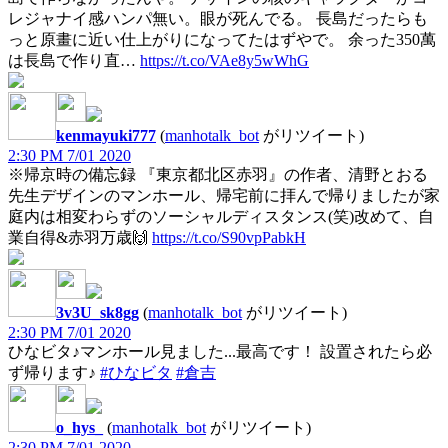
レジャナイ感ハンパ無い。眼が死んでる。 長島だったらも
っと原畫に近い仕上がりになってたはずやで。 余った350萬
は長島で作り直…
https://t.co/VAe8y5wWhG
kenmayuki777
(
manhotalk_bot
がリツイート)
2:30 PM 7/01 2020
※帰京時の備忘録 『東京都北区赤羽』の作者、清野とおる
先生デザインのマンホール、帰宅前に拝んで帰りましたが家
庭内は相変わらずのソーシャルディスタンス(笑)改めて、自
業自得&赤羽万歳🙌
https://t.co/S90vpPabkH
3v3U_sk8gg
(
manhotalk_bot
がリツイート)
2:30 PM 7/01 2020
ひなビタ♪マンホール見ました...最高です！ 設置されたら必
ず帰ります♪
#ひなビタ
#倉吉
o_hys_
(
manhotalk_bot
がリツイート)
2:30 PM 7/01 2020