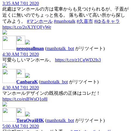
3:35 AM 7/01 2020
此處はマンホールの方は電車からも見つけられるが、子蓋が
近くに無いのでちょっと焦る。 落ち着いて高い所から探し
てみよう。
#マンホール
#manhotalk
#久喜市
#ゆるキャラ
https://t.co/2oX3YQFyWe
neosquallman
(
manhotalk_bot
がリツイート)
4:30 AM 7/01 2020
可愛らしいマンホール。
https://t.co/z1CgWD2Is3
CanbaraK
(
manhotalk_bot
がリツイート)
4:30 AM 7/01 2020
マンホールデザインの既視感の正体はコレだ！
https://t.co/esBWsQ1o8l
ToraOyajiHK
(
manhotalk_bot
がリツイート)
5:00 AM 7/01 2020