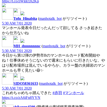
https://t.co/zWIdcDi2Kp
Tofu_Hinabita
(
manhotalk_bot
がリツイート)
5:30 AM 7/01 2020
マンホール発表今日だったんだって顔してる さっき起きた
から仕方ないね
MH_dnnnnnnnc
(
manhotalk_bot
がリツイート)
5:30 AM 7/01 2020
今日から第12弾の伊勢市Bのマンホールカード配布開始や
ね！仕事休めそうにないので週末にもらいに行きたいな。や
はり配布場所は混んでいるやろか。カラー盤の夫婦岩のマン
ホールも早く見たい😆✨
SIDO58361633
(
manhotalk_bot
がリツイート)
5:30 AM 7/01 2020
これめちゃめちゃ踏んできた
#赤羽
#マンホール
https://t.co/zA6iFn8YYN
shikoren4500
(獅虎連@廣域鐵蓋搜査旅團)