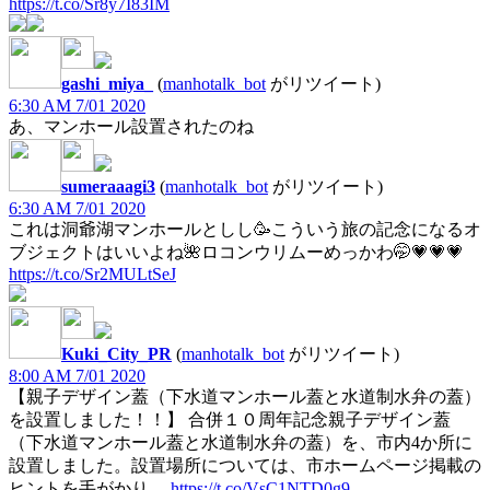
https://t.co/Sr8y7I83IM
gashi_miya_
(
manhotalk_bot
がリツイート)
6:30 AM 7/01 2020
あ、マンホール設置されたのね
sumeraaagi3
(
manhotalk_bot
がリツイート)
6:30 AM 7/01 2020
これは洞爺湖マンホールとしし🥳こういう旅の記念になるオ
ブジェクトはいいよね🌺ロコンウリムーめっかわ🤭💗💗💗
https://t.co/Sr2MULtSeJ
Kuki_City_PR
(
manhotalk_bot
がリツイート)
8:00 AM 7/01 2020
【親子デザイン蓋（下水道マンホール蓋と水道制水弁の蓋）
を設置しました！！】 合併１０周年記念親子デザイン蓋
（下水道マンホール蓋と水道制水弁の蓋）を、市内4か所に
設置しました。設置場所については、市ホームページ掲載の
ヒントを手がかり…
https://t.co/VsC1NTD0g9