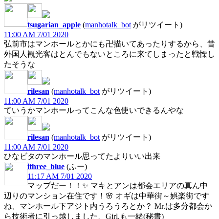
tsugarian_apple
(
manhotalk_bot
がリツイート)
11:00 AM 7/01 2020
弘前市はマンホールとかにも卍描いてあったりするから、昔
外国人観光客はとんでもないところに来てしまったと戦慄し
たそうな
rilesan
(
manhotalk_bot
がリツイート)
11:00 AM 7/01 2020
ていうかマンホールってこんな色使いできるんやな
rilesan
(
manhotalk_bot
がリツイート)
11:00 AM 7/01 2020
ひなビタのマンホール思ってたよりいい出来
ithree_blue
(ふー)
11:17 AM 7/01 2020
マップだー！！✨ マキとアンは都会エリアの真ん中
辺りのマンション在住です！🌸 オギは中華街～娯楽街です
ね、マンホール下アジト内うろうろとか？ Mr.は多分都会か
ら技術者に引っ越しました、Girl.も一緒(秘書)