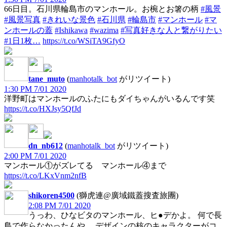
66日目。石川県輪島市のマンホール。お椀とお箸の柄
#風景
#風景写真
#きれいな景色
#石川県
#輪島市
#マンホール
#マ
ンホールの蓋
#Ishikawa
#wazima
#写真好きな人と繋がりたい
#1日1枚…
https://t.co/WSiTA9GfyO
tane_muto
(
manhotalk_bot
がリツイート)
1:30 PM 7/01 2020
洋野町はマンホールのふたにもダイちゃんがいるんです笑
https://t.co/HXJsy5QfJd
dn_nb612
(
manhotalk_bot
がリツイート)
2:00 PM 7/01 2020
マンホール①がズレてる マンホール④まで
https://t.co/LKxVnm2nfB
shikoren4500
(獅虎連@廣域鐵蓋搜査旅團)
2:08 PM 7/01 2020
うっわ、ひなビタのマンホール、ヒ●デかよ。 何で長
島で作らなかったんや。 デザインの核のキャラクターがコ