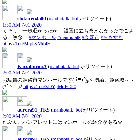
shikoren4500
(
manhotalk_bot
がリツイート)
1:30 AM 7/01 2020
くそぅ！一歩遲かったか！ 設置に立ち會えなかったでござ
る！無念！
#マンホール
#manhotalk
#久喜市
#らきすた
https://t.co/MtpfXMif4H
KinzaburouA
(
manhotalk_bot
がリツイート)
2:00 AM 7/01 2020
お駄賃の姫路市マンホールです( •̀ᄇ• ́)ﻭ✧ 勿論、姫路城～ヽ
(*´＾｀)ﾉ
https://t.co/ZDYpMdFCP0
aurora91_TKS
(
manhotalk_bot
がリツイート)
2:00 AM 7/01 2020
たぶん、パンフレットにはマンホールの紹介があるｗ
aurora91_TKS
(
manhotalk_bot
がリツイート)