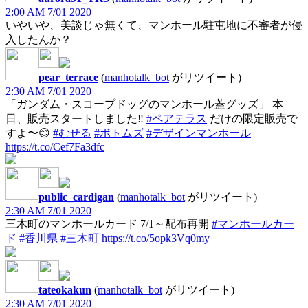
2:00 AM 7/01 2020
いやいや、美談じゃ無くて、マンホール駐屯地に不審者が侵
入したんか？
pear_terrace
(
manhotalk_bot
がリツイート)
2:30 AM 7/01 2020
「ガンダム・スコープドッグのマンホール蓋グッズ」 本
日、販売スタートしました‼️
#ペアテラス
だけの限定販売で
すよ〜😊
#むせる
#ボトムズ
#デザインマンホール
https://t.co/Cef7Fa3dfc
public_cardigan
(
manhotalk_bot
がリツイート)
2:30 AM 7/01 2020
三木町のマンホールカード 7/1～配布再開
#マンホールカー
ド
#香川県
#三木町
https://t.co/5opk3Vq0my
tateokakun
(
manhotalk_bot
がリツイート)
2:30 AM 7/01 2020