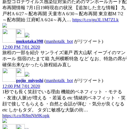
新型コロナウイルス感染症対策のためのマンホールカード配
布再開情報 7月1日19時現在の状況 【追加した主な情報】 九
戸村A 6/27～配布再開 天童市A 6/30～配布再開 東京都M 7/2
～配布開始 江府町A 6/24～再入…
https://t.co/gu3L1M7ZLk
mukutaka398
(
manhotalk_bot
がリツイート)
12:00 PM 7/01 2020
旅程の一部を紹介 サンライズ瀬戸 西大山駅 イーブイのマン
ホール 指宿のたまて箱 九州横断特急 など なお、特急の席が
確保出来なかったら旅程組み直し
pojio_miyoshi
(
manhotalk_bot
がリツイート)
12:00 PM 7/01 2020
1秒でも長く笑顔でいる理由 機能的ベネフィット ・モテる
・友達(人脈)が増える ・若返る etc 情緒的ベネフィット ・笑
顔で接してもらえる ・自然と会話が弾む ・気分が良くなる
etc しかもタダ。 タダに敏感な大阪の街…
https://t.co/R8mNh9Kopk