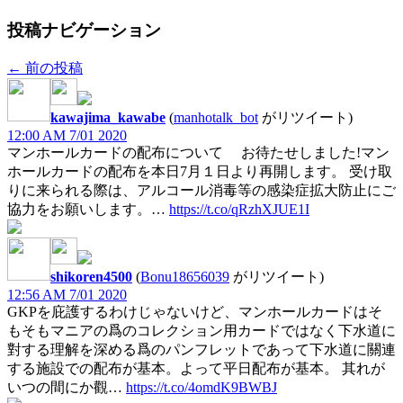
投稿ナビゲーション
←
前の投稿
kawajima_kawabe
(
manhotalk_bot
がリツイート)
12:00 AM 7/01 2020
マンホールカードの配布について お待たせしました!マン
ホールカードの配布を本日7月１日より再開します。 受け取
りに来られる際は、アルコール消毒等の感染症拡大防止にご
協力をお願いします。…
https://t.co/qRzhXJUE1I
shikoren4500
(
Bonu18656039
がリツイート)
12:56 AM 7/01 2020
GKPを庇護するわけじゃないけど、マンホールカードはそ
もそもマニアの爲のコレクション用カードではなく下水道に
對する理解を深める爲のパンフレットであって下水道に關連
する施設での配布が基本。よって平日配布が基本。 其れが
いつの間にか觀…
https://t.co/4omdK9BWBJ