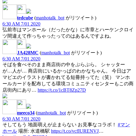
tedcube
(
manhotalk_bot
がリツイート)
6:30 AM 7/01 2020
弘前市はマンホール（だったかな）に市章とハーケンクロイ
ツ間違えて作っちゃったってのはあるんですよね。
JA428MC
(
manhotalk_bot
がリツイート)
6:30 AM 7/01 2020
そばを食べそのまま商店街の中をぷらぷら。 シャッター
が…人が… 商店街にいるかっぱのわかなちゃん。 今日はア
マビエのイラストが書かれてる短冊持ってた（笑） マンホ
ールカードを配布してる環境コミュニティセンターもこの商
店街内にあり…
https://t.co/1cBT8Zp27D
meeco34
(
manhotalk_bot
がリツイート)
6:30 AM 7/01 2020
そしてもう 地面萌えが止まらない お見事なコラボ！
#マン
ホール
場所: 水道橋駅
https://t.co/vcfIURENVJ
…