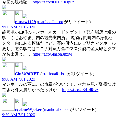
今回の現物確…
https://t.co/8UHPuKlpPn
catpaw1129
(
manhotalk_bot
がリツイート)
9:00 AM 7/01 2020
静岡県小山町のマンホールカードをゲット！配布場所は道の
駅『ふじおやま』内の観光案内所。 現物は同町内の浄化セ
ンター内にある模様だけど、案内所内にレプリカマンホール
あり。道の駅ではコロナ対策万全のマスク姿の金太郎とクマ
がお出迎え。…
https://t.co/5jaabn3hxM
GinSk20DET
(
manhotalk_bot
がリツイート)
9:00 AM 7/01 2020
マンホールの蓋にこの市章がついてて、それを見て難癖つけ
てきた外人居なかったっけか…
https://t.co/dSdadf8xzg
cycloneWjoker
(
manhotalk_bot
がリツイート)
9:30 AM 7/01 2020