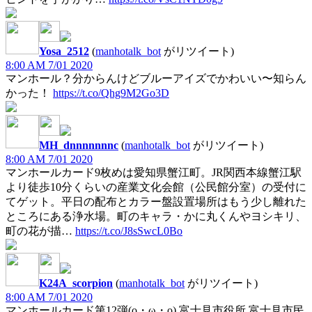
Yosa_2512
(
manhotalk_bot
がリツイート)
8:00 AM 7/01 2020
マンホール？分からんけどブルーアイズでかわいい〜知らん
かった！
https://t.co/Qhg9M2Go3D
MH_dnnnnnnnc
(
manhotalk_bot
がリツイート)
8:00 AM 7/01 2020
マンホールカード9枚めは愛知県蟹江町。JR関西本線蟹江駅
より徒歩10分くらいの産業文化会館（公民館分室）の受付に
てゲット。平日の配布とカラー盤設置場所はもう少し離れた
ところにある浄水場。町のキャラ・かに丸くんやヨシキリ、
町の花が描…
https://t.co/J8sSwcL0Bo
K24A_scorpion
(
manhotalk_bot
がリツイート)
8:00 AM 7/01 2020
マンホールカード第12弾(o・ω・o) 富士見市役所 富士見市民