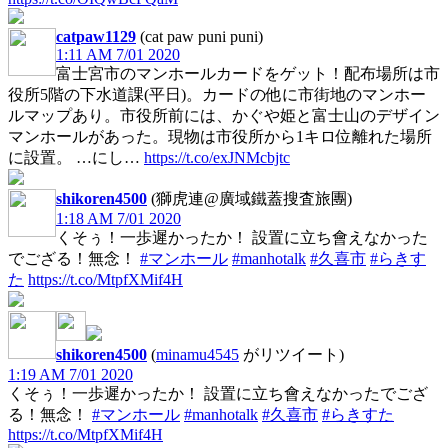
catpaw1129
(cat paw puni puni)
1:11 AM 7/01 2020
富士宮市のマンホールカードをゲット！配布場所は市
役所5階の下水道課(平日)。カードの他に市街地のマンホー
ルマップあり。市役所前には、かぐや姫と富士山のデザイン
マンホールがあった。現物は市役所から1キロ位離れた場所
に設置。 …にし…
https://t.co/exJNMcbjtc
shikoren4500
(獅虎連@廣域鐵蓋搜査旅團)
1:18 AM 7/01 2020
くそぅ！一歩遲かったか！ 設置に立ち會えなかった
でござる！無念！
#マンホール
#manhotalk
#久喜市
#らきす
た
https://t.co/MtpfXMif4H
shikoren4500
(
minamu4545
がリツイート)
1:19 AM 7/01 2020
くそぅ！一歩遲かったか！ 設置に立ち會えなかったでござ
る！無念！
#マンホール
#manhotalk
#久喜市
#らきすた
https://t.co/MtpfXMif4H