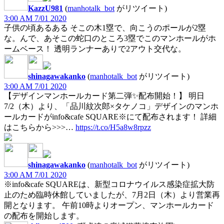
KazzU981
(
manhotalk_bot
がリツイート)
3:00 AM 7/01 2020
子供の頃あるある そこの木1塁で、向こうのポールが2塁
な。んで、あそこの蛇口のところ3塁でこのマンホールがホ
ームベース！ 透明ランナーありで2アウト交代な。
shinagawakanko
(
manhotalk_bot
がリツイート)
3:00 AM 7/01 2020
【デザインマンホールカード第二弾✨配布開始！】 明日
7/2（木）より、「品川紋次郎×タケノコ」デザインのマンホ
ールカードがinfo&cafe SQUARE※にて配布されます！ 詳細
はこちらから>>>…
https://t.co/H5a8w8rpzz
shinagawakanko
(
manhotalk_bot
がリツイート)
3:00 AM 7/01 2020
※info&cafe SQUAREは、新型コロナウイルス感染症拡大防
止のため臨時休館していましたが、7月2日（木）より営業再
開となります。 午前10時よりオープン、マンホールカード
の配布を開始します。