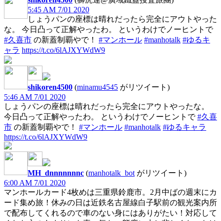
5:45 AM 7/01 2020
しょうパンの座標は晴れだったら完全にアウトやった
な。 今日凸って正解やったわ。 というわけでノーヒントで
#久喜市
の新蓋制覇やで！
#マンホール
#manhotalk
#ゆるキ
ャラ
https://t.co/6lAJXYWdW9
shikoren4500
(
minamu4545
がリツイート)
5:46 AM 7/01 2020
しょうパンの座標は晴れだったら完全にアウトやったな。
今日凸って正解やったわ。 というわけでノーヒントで
#久喜
市
の新蓋制覇やで！
#マンホール
#manhotalk
#ゆるキャラ
https://t.co/6lAJXYWdW9
MH_dnnnnnnnc
(
manhotalk_bot
がリツイート)
6:00 AM 7/01 2020
マンホールカード4枚めは三重県鈴鹿市。2月中ばの週末にカ
ード集め旅！休みの日は近鉄名古屋線白子駅前の観光案内所
で配布してくれるので車のない身にはありがたい！対応して