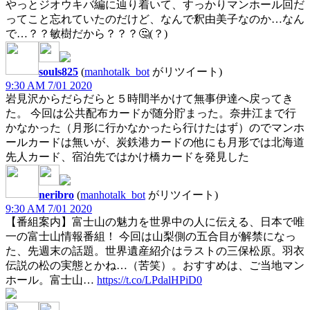
やっとジオウキバ編に辿り着いて、すっかりマンホール回だ
ってこと忘れていたのだけど、なんで釈由美子なのか…なん
で…？？敏樹だから？？？🤔(？)
souls825
(
manhotalk_bot
がリツイート)
9:30 AM 7/01 2020
岩見沢からだらだらと５時間半かけて無事伊達へ戻ってき
た。 今回は公共配布カードが随分貯まった。奈井江まで行
かなかった（月形に行かなかったら行けたはず）のでマンホ
ールカードは無いが、炭鉄港カードの他にも月形では北海道
先人カード、宿泊先ではかけ橋カードを発見した
neribro
(
manhotalk_bot
がリツイート)
9:30 AM 7/01 2020
【番組案内】富士山の魅力を世界中の人に伝える、日本で唯
一の富士山情報番組！ 今回は山梨側の五合目が解禁になっ
た、先週末の話題。世界遺産紹介はラストの三保松原。羽衣
伝説の松の実態とかね…（苦笑）。おすすめは、ご当地マン
ホール。富士山…
https://t.co/LPdalHPiD0