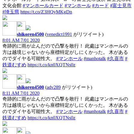
文化会館
#マンホールカード
#マンホール
#カード
#富士見市
#埼玉県
https://t.co/Z3HQyMKgDn
shikoren4500
(
venedict1991
がリツイート)
8:01 AM 7/01 2020
奇跡的に雨が止んだので凸撃を敢行！ 此處はマンホールの
方は越境じゃないから座標特定がしにくかった。 木がある
のでダイヤる可能性大。
#マンホール
#manhotalk
#久喜市
#
鉄道むすめ
https://t.co/kn0XQTNs0z
shikoren4500
(
adv289
がリツイート)
8:11 AM 7/01 2020
奇跡的に雨が止んだので凸撃を敢行！ 此處はマンホールの
方は越境じゃないから座標特定がしにくかった。 木がある
のでダイヤる可能性大。
#マンホール
#manhotalk
#久喜市
#
鉄道むすめ
https://t.co/kn0XQTNs0z