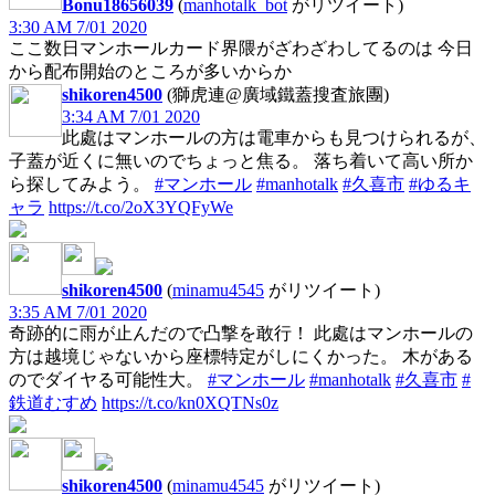
Bonu18656039
(
manhotalk_bot
がリツイート)
3:30 AM 7/01 2020
ここ数日マンホールカード界隈がざわざわしてるのは 今日
から配布開始のところが多いからか
shikoren4500
(獅虎連@廣域鐵蓋搜査旅團)
3:34 AM 7/01 2020
此處はマンホールの方は電車からも見つけられるが、
子蓋が近くに無いのでちょっと焦る。 落ち着いて高い所か
ら探してみよう。
#マンホール
#manhotalk
#久喜市
#ゆるキ
ャラ
https://t.co/2oX3YQFyWe
shikoren4500
(
minamu4545
がリツイート)
3:35 AM 7/01 2020
奇跡的に雨が止んだので凸撃を敢行！ 此處はマンホールの
方は越境じゃないから座標特定がしにくかった。 木がある
のでダイヤる可能性大。
#マンホール
#manhotalk
#久喜市
#
鉄道むすめ
https://t.co/kn0XQTNs0z
shikoren4500
(
minamu4545
がリツイート)