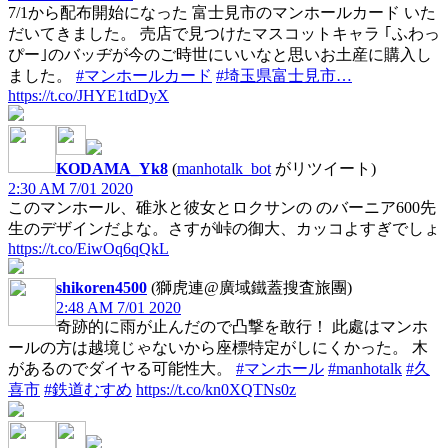
7/1から配布開始になった 富士見市のマンホールカード いた
だいてきました。 売店で見つけたマスコットキャラ ｢ふわっ
ぴー｣のバッヂが今のご時世にいいなと思いお土産に購入し
ました。
#マンホールカード
#埼玉県富士見市…
https://t.co/JHYE1tdDyX
KODAMA_Yk8
(
manhotalk_bot
がリツイート)
2:30 AM 7/01 2020
このマンホール、碓氷と彼女とロクサンの のバーニア600先
生のデザインだよな。さすが峠の御大、カッコよすぎでしょ
https://t.co/EiwOq6qQkL
shikoren4500
(獅虎連@廣域鐵蓋搜査旅團)
2:48 AM 7/01 2020
奇跡的に雨が止んだので凸撃を敢行！ 此處はマンホ
ールの方は越境じゃないから座標特定がしにくかった。 木
があるのでダイヤる可能性大。
#マンホール
#manhotalk
#久
喜市
#鉄道むすめ
https://t.co/kn0XQTNs0z