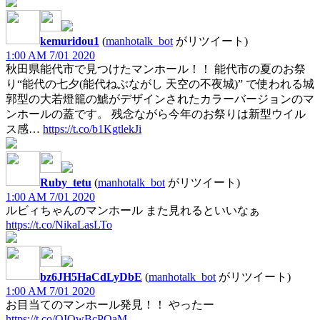
kemuridou1
(
manhotalk_bot
がリツイート)
1:00 AM 7/01 2020
秋田県能代市で見つけたマンホール！！ 能代市の夏のお祭
り“能代の七夕(能代ねぶながし 天空の不夜城)” で使われる城
郭型の大若燈籠の鯱がデザインされたカラーバージョンのマ
ンホールの蓋です。 残念ながら今年のお祭りは新型ウイル
ス感…
https://t.co/b1KgtlekJi
Ruby_tetu
(
manhotalk_bot
がリツイート)
1:00 AM 7/01 2020
ルビィちゃんのマンホール また見れるといいなぁ
https://t.co/NikaLasLTo
bz6JH5HaCdLyDbE
(
manhotalk_bot
がリツイート)
1:00 AM 7/01 2020
お目当てのマンホール発見！！ やったー
https://t.co/OIQwBcPQaM