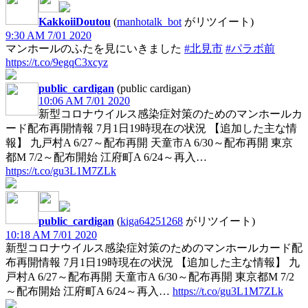
KakkoiiDoutou
(
manhotalk_bot
がリツイート)
9:30 AM 7/01 2020
マンホールのふたを見にいきました
#北見市
#パラボ前
https://t.co/9egqC3xcyz
public_cardigan
(public cardigan)
10:06 AM 7/01 2020
新型コロナウイルス感染症対策のためのマンホールカ
ード配布再開情報 7月1日19時現在の状況 【追加した主な情
報】 九戸村A 6/27～配布再開 天童市A 6/30～配布再開 東京
都M 7/2～配布開始 江府町A 6/24～再入…
https://t.co/gu3L1M7ZLk
public_cardigan
(
kiga64251268
がリツイート)
10:18 AM 7/01 2020
新型コロナウイルス感染症対策のためのマンホールカード配
布再開情報 7月1日19時現在の状況 【追加した主な情報】 九
戸村A 6/27～配布再開 天童市A 6/30～配布再開 東京都M 7/2
～配布開始 江府町A 6/24～再入…
https://t.co/gu3L1M7ZLk