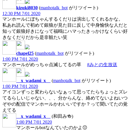
kizuki8030
(
manhotalk_bot
がリツイート)
12:30 PM 7/01 2020
マンホールにぼちゃんするくだりは演出してくれるかな。
私あれ読んで初めて銀狼が見た目に反して中身愉快な人だと
知って銀狼好きになって福鴎にハマったきっかけなくらい好
きなくだりだから是非観たい笑
chapel25
(
manhotalk_bot
がリツイート)
1:00 PM 7/01 2020
マンホールがめっちゃ点滅してるの草
#みとの生放送
__x_wadami_x__
(
manhotalk_bot
がリツイート)
1:00 PM 7/01 2020
アイコンずっと変わらないなぁって思ってたらちょっとズレ
てるらしいじゃない、、、分からんな、絡めてないよねいつ
ぞやの配信でマンホールかわいいですか？って聞いてたの覚
えてる
__x_wadami_x__
(和田み🍻)
1:00 PM 7/01 2020
マンホールbotなんていたのかよ😗