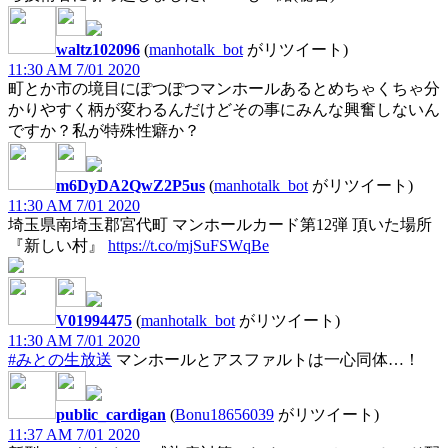
waltz102096
(
manhotalk_bot
がリツイート)
11:30 AM 7/01 2020
町とか市の境目にぽつぽつマンホールあるとめちゃくちゃ分
かりやすく柄が変わるんだけどその事にみんな興奮しないん
ですか？私が特殊性癖か？
m6DyDA2QwZ2P5us
(
manhotalk_bot
がリツイート)
11:30 AM 7/01 2020
埼玉県南埼玉郡宮代町 マンホールカード第12弾 頂いた場所
『新しい村』
https://t.co/mjSuFSWqBe
V01994475
(
manhotalk_bot
がリツイート)
11:30 AM 7/01 2020
#みとの生放送
マンホールとアスファルトは一心同体…！
public_cardigan
(
Bonu18656039
がリツイート)
11:37 AM 7/01 2020