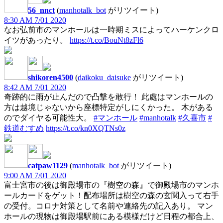
56_nnct
(
manhotalk_bot
がリツイート)
8:30 AM 7/01 2020
なお弘前市のマンホールは一時期ミスによってハーケンクロ
イツがあったり。
https://t.co/BouNt8zFl6
shikoren4500
(
daikoku_daisuke
がリツイート)
8:42 AM 7/01 2020
奇跡的に雨が止んだので凸撃を敢行！ 此處はマンホールの
方は越境じゃないから座標特定がしにくかった。 木がある
のでダイヤる可能性大。
#マンホール
#manhotalk
#久喜市
#
鉄道むすめ
https://t.co/kn0XQTNs0z
catpaw1129
(
manhotalk_bot
がリツイート)
9:00 AM 7/01 2020
富士宮市の後は御殿場市の『樹空の森』で御殿場市のマンホ
ールカードをゲット！配布場所は樹空の森の玄関入って右手
の受付。コロナ対策として名前や連絡先の記入あり。 マン
ホールの現物は御殿場駅前にある模様だけど日程の都合上、