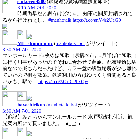
shikoren4500
(獅虎連@廣域鐵蓋搜査旅團)
3:15 AM 7/01 2020
時期尚早だと思うけどなぁ。 知事に關所封鎖されて
るから行けねぇし。
#manhotalk
https://t.co/anV4r2UeG0
MH_dnnnnnnnc
(
manhotalk_bot
がリツイート)
3:30 AM 7/01 2020
マンホールカード2枚めは和歌山県橋本市。2月半ばに和歌山
に行く用事があったのでそれに合わせて蓋旅。配布場所は駅
前なので楽ちんだったけど、カラー盤の設置場所が少し離れ
ていたので街を散策。鉄道利用の方はゆっくり時間あると良
いかも。駅で…
https://t.co/ZOrICPhxQw
hayashirikuo
(
manhotalk_bot
がリツイート)
3:30 AM 7/01 2020
【追記】みとちゃんマンホールカード 水戸駅改札付近、観
光案内所にて貰いました。 m(_ _)m