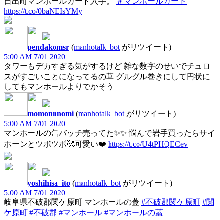
日出町マンホールカード入手。
＃マンホールカード
https://t.co/0baNEIsYMy
pendakomsr
(
manhotalk_bot
がリツイート)
5:00 AM 7/01 2020
タワーもデカすぎる気がするけど 雑な数字のせいでチュロ
スがすごいことになってるの草 グルグル巻きにして円状に
してもマンホールよりでかそう
momonnnomi
(
manhotalk_bot
がリツイート)
5:00 AM 7/01 2020
マンホールの缶バッチ売ってた✨✨ 悩んで岩手買ったらサイ
ホーンとツボツボ🥰可愛い❤️
https://t.co/U4tPHQECev
yoshihisa_ito
(
manhotalk_bot
がリツイート)
5:00 AM 7/01 2020
岐阜県不破郡関ケ原町 マンホールの蓋
#不破郡関ケ原町
#関
ケ原町
#不破郡
#マンホール
#マンホールの蓋