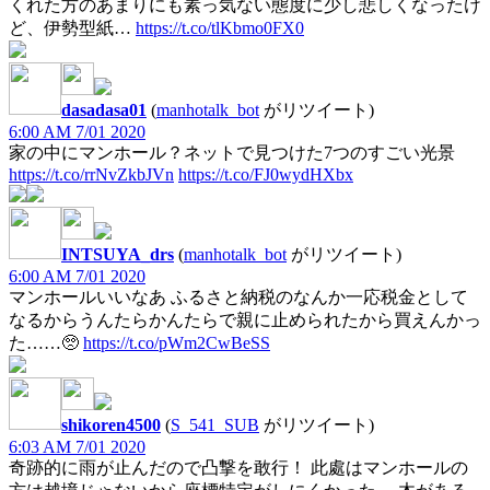
くれた方のあまりにも素っ気ない態度に少し悲しくなったけ
ど、伊勢型紙…
https://t.co/tlKbmo0FX0
dasadasa01
(
manhotalk_bot
がリツイート)
6:00 AM 7/01 2020
家の中にマンホール？ネットで見つけた7つのすごい光景
https://t.co/rrNvZkbJVn
https://t.co/FJ0wydHXbx
INTSUYA_drs
(
manhotalk_bot
がリツイート)
6:00 AM 7/01 2020
マンホールいいなあ ふるさと納税のなんか一応税金として
なるからうんたらかんたらで親に止められたから買えんかっ
た……🥺
https://t.co/pWm2CwBeSS
shikoren4500
(
S_541_SUB
がリツイート)
6:03 AM 7/01 2020
奇跡的に雨が止んだので凸撃を敢行！ 此處はマンホールの