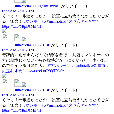
shikoren4500
(
gashi_miya_
がリツイート)
6:23 AM 7/01 2020
くそぅ！一歩遲かったか！ 設置に立ち會えなかったでござ
る！無念！
#マンホール
#manhotalk
#久喜市
#らきすた
https://t.co/MtpfXMif4H
shikoren4500
(
7913F
がリツイート)
6:25 AM 7/01 2020
奇跡的に雨が止んだので凸撃を敢行！ 此處はマンホールの
方は越境じゃないから座標特定がしにくかった。 木がある
のでダイヤる可能性大。
#マンホール
#manhotalk
#久喜市
#
鉄道むすめ
https://t.co/kn0XQTNs0z
shikoren4500
(
7913F
がリツイート)
6:26 AM 7/01 2020
くそぅ！一歩遲かったか！ 設置に立ち會えなかったでござ
る！無念！
#マンホール
#manhotalk
#久喜市
#らきすた
https://t.co/MtpfXMif4H