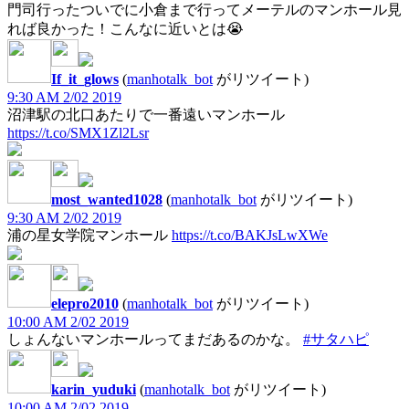
門司行ったついでに小倉まで行ってメーテルのマンホール見
れば良かった！こんなに近いとは😭
If_it_glows
(
manhotalk_bot
がリツイート)
9:30 AM 2/02 2019
沼津駅の北口あたりで一番遠いマンホール
https://t.co/SMX1Zl2Lsr
most_wanted1028
(
manhotalk_bot
がリツイート)
9:30 AM 2/02 2019
浦の星女学院マンホール
https://t.co/BAKJsLwXWe
elepro2010
(
manhotalk_bot
がリツイート)
10:00 AM 2/02 2019
しょんないマンホールってまだあるのかな。
#サタハピ
karin_yuduki
(
manhotalk_bot
がリツイート)
10:00 AM 2/02 2019