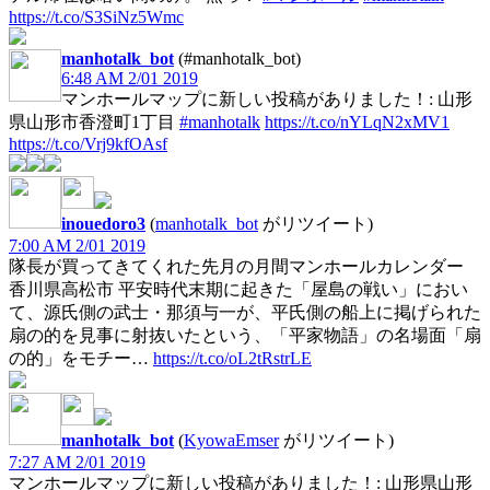
https://t.co/S3SiNz5Wmc
manhotalk_bot
(#manhotalk_bot)
6:48 AM 2/01 2019
マンホールマップに新しい投稿がありました！: 山形
県山形市香澄町1丁目
#manhotalk
https://t.co/nYLqN2xMV1
https://t.co/Vrj9kfOAsf
inouedoro3
(
manhotalk_bot
がリツイート)
7:00 AM 2/01 2019
隊長が買ってきてくれた先月の月間マンホールカレンダー
香川県高松市 平安時代末期に起きた「屋島の戦い」におい
て、源氏側の武士・那須与一が、平氏側の船上に掲げられた
扇の的を見事に射抜いたという、「平家物語」の名場面「扇
の的」をモチー…
https://t.co/oL2tRstrLE
manhotalk_bot
(
KyowaEmser
がリツイート)
7:27 AM 2/01 2019
マンホールマップに新しい投稿がありました！: 山形県山形