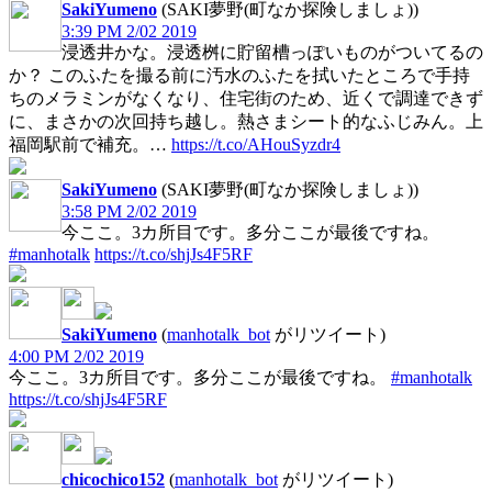
SakiYumeno
(SAKI夢野(町なか探険しましょ))
3:39 PM 2/02 2019
浸透井かな。浸透桝に貯留槽っぽいものがついてるの
か？ このふたを撮る前に汚水のふたを拭いたところで手持
ちのメラミンがなくなり、住宅街のため、近くで調達できず
に、まさかの次回持ち越し。熱さまシート的なふじみん。上
福岡駅前で補充。…
https://t.co/AHouSyzdr4
SakiYumeno
(SAKI夢野(町なか探険しましょ))
3:58 PM 2/02 2019
今ここ。3カ所目です。多分ここが最後ですね。
#manhotalk
https://t.co/shjJs4F5RF
SakiYumeno
(
manhotalk_bot
がリツイート)
4:00 PM 2/02 2019
今ここ。3カ所目です。多分ここが最後ですね。
#manhotalk
https://t.co/shjJs4F5RF
chicochico152
(
manhotalk_bot
がリツイート)