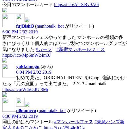
今日のマンホールカード
https://t.co/AclXBv9A0i
fuji3ishi3
(
manhotalk_bot
がリツイート)
6:00 PM 2/02 2019
新宿マンホールフェスやってました マンホールの種類の多
さにびっくり！個人的にはカープ坊やのマンホールグッズが
気になりました
#カープ
#新宿マンホールフェス
https://t.co/Mp6mW24m0J
yukkomogu
(みわ)
6:04 PM 2/02 2019
初めて見た。ORIGINAL INTENTをGoogle翻訳にかけ
たら「元の意図」って出てきた。？？？#manhotalk
https://t.co/W4rOdUi3Mr
n0nameco
(
manhotalk_bot
がリツイート)
6:30 PM 2/02 2019
岡山の顔はめマンホール
#マンホールフェス
#東急ハンズ新
宿店
#きのこなめこ
https://t.co/25b4loJOjz