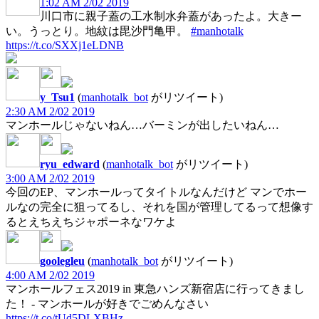
1:02 AM 2/02 2019
川口市に親子蓋の工水制水弁蓋があったよ。大きー
い。うっとり。地紋は毘沙門亀甲。
#manhotalk
https://t.co/SXXj1eLDNB
y_Tsu1
(
manhotalk_bot
がリツイート)
2:30 AM 2/02 2019
マンホールじゃないねん…バーミンが出したいねん…
ryu_edward
(
manhotalk_bot
がリツイート)
3:00 AM 2/02 2019
今回のEP、マンホールってタイトルなんだけど マンでホー
ルなの完全に狙ってるし、それを国が管理してるって想像す
るとえちえちジャポーネなワケよ
goolegleu
(
manhotalk_bot
がリツイート)
4:00 AM 2/02 2019
マンホールフェス2019 in 東急ハンズ新宿店に行ってきまし
た！ - マンホールが好きでごめんなさい
https://t.co/tUd5DLXBHz