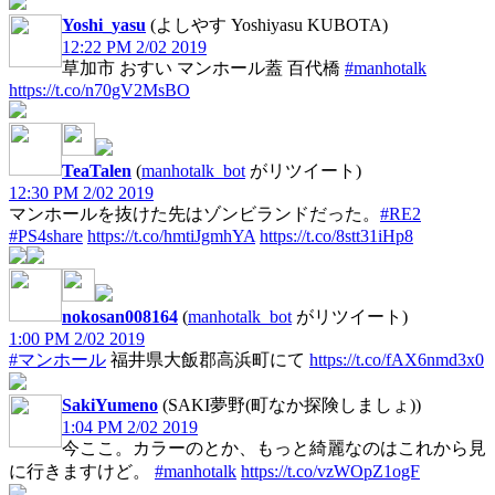
Yoshi_yasu
(よしやす Yoshiyasu KUBOTA)
12:22 PM 2/02 2019
草加市 おすい マンホール蓋 百代橋
#manhotalk
https://t.co/n70gV2MsBO
TeaTalen
(
manhotalk_bot
がリツイート)
12:30 PM 2/02 2019
マンホールを抜けた先はゾンビランドだった。
#RE2
#PS4share
https://t.co/hmtiJgmhYA
https://t.co/8stt31iHp8
nokosan008164
(
manhotalk_bot
がリツイート)
1:00 PM 2/02 2019
#マンホール
福井県大飯郡高浜町にて
https://t.co/fAX6nmd3x0
SakiYumeno
(SAKI夢野(町なか探険しましょ))
1:04 PM 2/02 2019
今ここ。カラーのとか、もっと綺麗なのはこれから見
に行きますけど。
#manhotalk
https://t.co/vzWOpZ1ogF