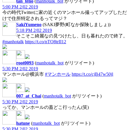
tan_teno
(
manhotalk_bot
がリツイート)
5:00 PM 2/02 2019
今の時代Twitterに家の近くのマンホール撮ってアップしただ
けで住所特定されるってマジ？
SakiYumeno
(SAKI夢野(町なか探険しましょ))
5:18 PM 2/02 2019
そこそこ綺麗なの見つけたし、日も暮れたので終了。
#manhotalk
https://t.co/nTO8trII12
root0093
(
manhotalk_bot
がリツイート)
5:30 PM 2/02 2019
マンホール@横浜市
#マンホール
https://t.co/cjB47w50jl
007_at_Chai
(
manhotalk_bot
がリツイート)
5:30 PM 2/02 2019
ってか、マンホールの蓋どこ行ったん(笑)
hatune
(
manhotalk_bot
がリツイート)
5:30 PM 2/02 2019