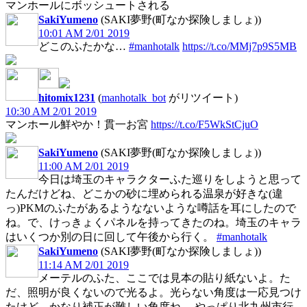
マンホールにボッシュートされる
SakiYumeno
(SAKI夢野(町なか探険しましょ))
10:01 AM 2/01 2019
どこのふたかな…
#manhotalk
https://t.co/MMj7p9S5MB
hitomix1231
(
manhotalk_bot
がリツイート)
10:30 AM 2/01 2019
マンホール鮮やか！貫一お宮
https://t.co/F5WkStCjuO
SakiYumeno
(SAKI夢野(町なか探険しましょ))
11:00 AM 2/01 2019
今日は埼玉のキャラクターふた巡りをしようと思って
たんだけどね、どこかの砂に埋められる温泉が好きな(違
っ)PKMのふたがあるようなないような噂話を耳にしたので
ね。で、けっきょくパネルを持ってきたのね。埼玉のキャラ
はいくつか別の日に回して午後から行く。
#manhotalk
SakiYumeno
(SAKI夢野(町なか探険しましょ))
11:14 AM 2/01 2019
メーテルのふた、ここでは見本の貼り紙ないよ。た
だ、照明が良くないので光るよ。光らない角度は一応見つけ
たけど、かなり補正が難しい角度ね。 やっぱり北九州市行