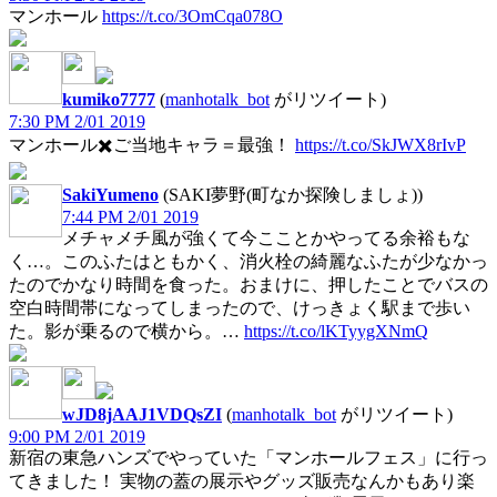
マンホール
https://t.co/3OmCqa078O
kumiko7777
(
manhotalk_bot
がリツイート)
7:30 PM 2/01 2019
マンホール✖️ご当地キャラ＝最強！
https://t.co/SkJWX8rIvP
SakiYumeno
(SAKI夢野(町なか探険しましょ))
7:44 PM 2/01 2019
メチャメチ風が強くて今こことかやってる余裕もな
く…。このふたはともかく、消火栓の綺麗なふたが少なかっ
たのでかなり時間を食った。おまけに、押したことでバスの
空白時間帯になってしまったので、けっきょく駅まで歩い
た。影が乗るので横から。…
https://t.co/lKTyygXNmQ
wJD8jAAJ1VDQsZI
(
manhotalk_bot
がリツイート)
9:00 PM 2/01 2019
新宿の東急ハンズでやっていた「マンホールフェス」に行っ
てきました！ 実物の蓋の展示やグッズ販売なんかもあり楽