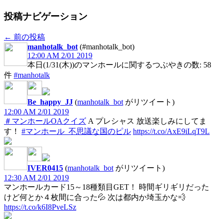
投稿ナビゲーション
←
前の投稿
manhotalk_bot
(#manhotalk_bot)
12:00 AM 2/01 2019
本日(1/31(木))のマンホールに関するつぶやきの数: 58
件
#manhotalk
Be_happy_JJ
(
manhotalk_bot
がリツイート)
12:00 AM 2/01 2019
＃マンホールOAクイズ
A プレシャス 放送楽しみにしてま
す！
#マンホール_不思議な国のピル
https://t.co/AxE9iLqT9L
IVER0415
(
manhotalk_bot
がリツイート)
12:30 AM 2/01 2019
マンホールカード15～18種類目GET！ 時間ギリギリだった
けど何とか４枚間に合った💦 次は都内か埼玉かな💨
https://t.co/k6I8PveLSz