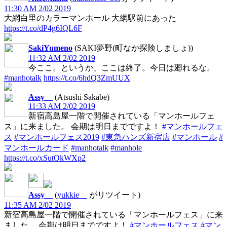
11:30 AM 2/02 2019
大網白里のカラーマンホール 大網駅前にあった
https://t.co/dP4g6IQL6F
SakiYumeno
(SAKI夢野(町なか探険しましょ))
11:32 AM 2/02 2019
今ここ。というか、ここは終了。今日は廻れるな。
#manhotalk
https://t.co/6hdQ3ZmUUX
Assy__
(Atsushi Sakabe)
11:33 AM 2/02 2019
新宿高島屋一階で開催されている「マンホールフェ
ス」に来ました。 会期は明日までですよ！
#マンホールフェ
ス
#マンホールフェス2019
#東急ハンズ新宿店
#マンホール
#
マンホールカード
#manhotalk
#manhole
https://t.co/xSutOkWXp2
Assy__
(
yukkie__
がリツイート)
11:35 AM 2/02 2019
新宿高島屋一階で開催されている「マンホールフェス」に来
ました。 会期は明日までですよ！
#マンホールフェス
#マン