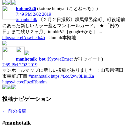
kotone326
(kotone himiya（ことねっち）)
7:49 PM 2/02 2019
#manhotalk
《２月２日撮影》群馬県邑楽町、町役場前
にあった新しいカラー蓋とマンホールカード。 ★ 「例の
日」まで残り２ヶ月、tumblrや［google+から］ ...
https://t.co/lAzwPedr4b
⇒tumblr本拠地
manhotalk_bot
(
KyowaEmser
がリツイート)
7:59 PM 2/02 2019
マンホールマップに新しい投稿がありました！: 山形県酒田
市幸町1丁目
#manhotalk
https://t.co/2vw8Lie1Za
https://t.co/cFpzdRbndm
投稿ナビゲーション
←
前の投稿
#manhotalk