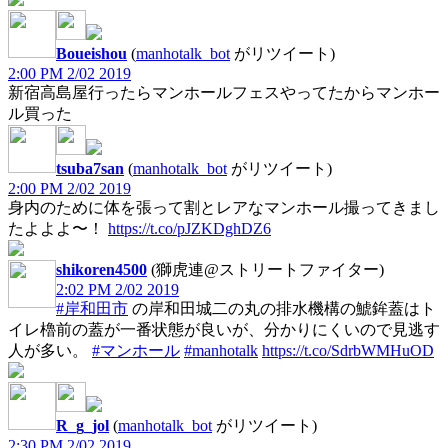
Boueishou
(
manhotalk_bot
がリツイート)
2:00 PM 2/02 2019
新宿高島屋行ったらマンホールフェスやってたからマンホー
ル買った
tsuba7san
(
manhotalk_bot
がリツイート)
2:00 PM 2/02 2019
身内のために体を張って割とレアなマンホール撮ってきまし
たよよよ〜！
https://t.co/pJZKDghDZ6
shikoren4500
(獅虎連@ストリートファイター)
2:02 PM 2/02 2019
#岸和田市
の岸和田城二の丸の排水機構の鯱鉾蓋はト
イレ櫓前の蓋が一番状態が良いが、分かりにくいので見逃す
人が多い。
#マンホール
#manhotalk
https://t.co/SdrbWMHuOD
R_g_jol
(
manhotalk_bot
がリツイート)
2:30 PM 2/02 2019