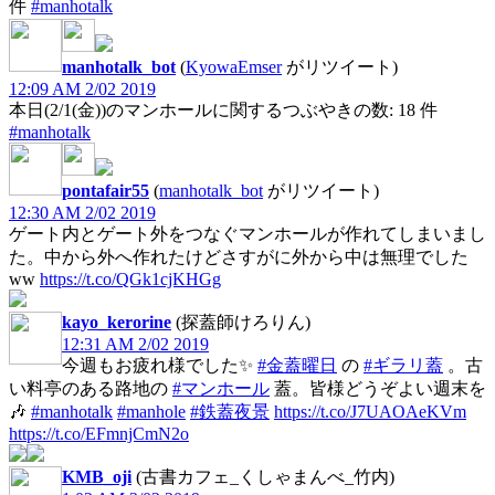
件
#manhotalk
manhotalk_bot
(
KyowaEmser
がリツイート)
12:09 AM 2/02 2019
本日(2/1(金))のマンホールに関するつぶやきの数: 18 件
#manhotalk
pontafair55
(
manhotalk_bot
がリツイート)
12:30 AM 2/02 2019
ゲート内とゲート外をつなぐマンホールが作れてしまいまし
た。中から外へ作れたけどさすがに外から中は無理でした
ww
https://t.co/QGk1cjKHGg
kayo_kerorine
(探蓋師けろりん)
12:31 AM 2/02 2019
今週もお疲れ様でした✨
#金蓋曜日
の
#ギラリ蓋
。古
い料亭のある路地の
#マンホール
蓋。皆様どうぞよい週末を
🎶
#manhotalk
#manhole
#鉄蓋夜景
https://t.co/J7UAOAeKVm
https://t.co/EFmnjCmN2o
KMB_oji
(古書カフェ_くしゃまんべ_竹内)