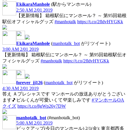
EkikaraManhole
(駅からマンホール)
2:50 AM 2/01 2019
【更新情報】 箱根駅伝にマンホール？ ～ 第95回箱根
駅伝オフィシャルグッズ
#manhotalk
https://t.co/2fldvHYGKk
EkikaraManhole
(
manhotalk_bot
がリツイート)
3:00 AM 2/01 2019
【更新情報】 箱根駅伝にマンホール？ ～ 第95回箱根駅伝オ
フィシャルグッズ
#manhotalk
https://t.co/2fldvHYGKk
forever_jj126
(
manhotalk_bot
がリツイート)
4:30 AM 2/01 2019
答え Ａプレシャスです マンホールの放送ありがとうござい
ます🎵ピルくんが可愛いくて💜楽しみです
#マンホールOA
クイズ
https://t.co/8gWp26y7DW
manhotalk_bot
(#manhotalk_bot)
5:00 AM 2/01 2019
ピックアップ(今日のマンホール) 2/1(金): 東京都西多