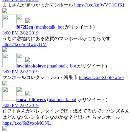
まよさんが見つかったマンホール
https://t.co/kmWVG1GfKj
f072l2cq
(
manhotalk_bot
がリツイート)
3:00 PM 2/02 2019
うちの敷地内にある佐賀のマンホールがこちらです
https://t.co/ro4fwoyI1M
lovehirokolove
(
manhotalk_bot
がリツイート)
3:00 PM 2/02 2019
マンホールコレクション26・鴻巣市
https://t.co/bX0pFsw5os
snow_6flowers
(
manhotalk_bot
がリツイート)
3:00 PM 2/02 2019
ロフトさんがバレンタインで軽く燃えてるので、ハンズさん
はどんなバレンタインなのかな？と思ったらマンホール
https://t.co/6sZyxoMQNL