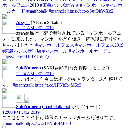
ホールフェス2019
#東急ハンズ新宿店
#マンホール
#マンホ
ールカード
#manhotalk
#manhole
https://t.co/xSutOkWXp2
Assy__
(Atsushi Sakabe)
11:51 AM 2/02 2019
新宿高島屋一階で開催されている「マンホールフェ
ス」に来ました。 マンホールどら焼き、確保後に売り切れ
ちゃいました〜
#マンホールフェス
#マンホールフェス2019
#東急ハンズ新宿店
#マンホール
#マンホールカード…
https://t.co/PjHPIYHdCQ
SakiYumeno
(SAKI夢野(町なか探険しましょ))
11:54 AM 2/02 2019
ここはどこ？ 今日は埼玉のキャラクターふた巡りで
す。
#manhotalk
https://t.co/1FNhR4M6c0
SakiYumeno
(
manhotalk_bot
がリツイート)
12:00 PM 2/02 2019
ここはどこ？ 今日は埼玉のキャラクターふた巡りです。
#manhotalk
https://t.co/1FNhR4M6c0