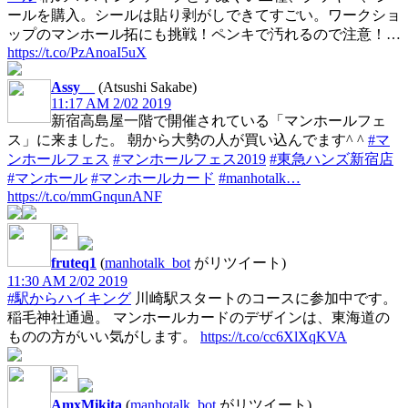
ールを購入。シールは貼り剥がしできてすごい。ワークショ
ップのマンホール拓にも挑戦！ペンキで汚れるので注意！…
https://t.co/PzAnoaI5uX
Assy__
(Atsushi Sakabe)
11:17 AM 2/02 2019
新宿高島屋一階で開催されている「マンホールフェ
ス」に来ました。 朝から大勢の人が買い込んでます^ ^
#マ
ンホールフェス
#マンホールフェス2019
#東急ハンズ新宿店
#マンホール
#マンホールカード
#manhotalk…
https://t.co/mmGnqunANF
fruteq1
(
manhotalk_bot
がリツイート)
11:30 AM 2/02 2019
#駅からハイキング
川崎駅スタートのコースに参加中です。
稲毛神社通過。 マンホールカードのデザインは、東海道の
ものの方がいい気がします。
https://t.co/cc6XlXqKVA
AmxMikita
(
manhotalk_bot
がリツイート)