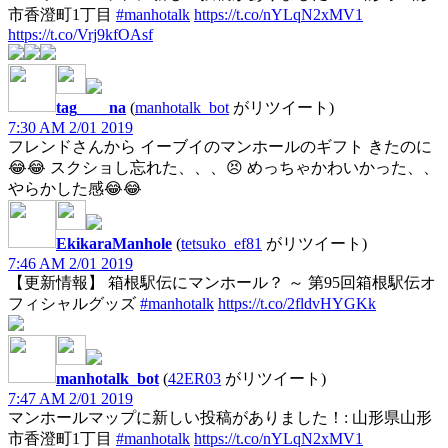
市香澄町1丁目
#manhotalk
https://t.co/nYLqN2xMV1
https://t.co/Vrj9kfOAsf
tag____na
(
manhotalk_bot
がリツイート)
7:30 AM 2/01 2019
フレンドさんから イーブイのマンホールのギフト きたのに
😂😂 スクショし忘れた、、、😣 めっちゃかわいかった、、
やらかした感😂😂
EkikaraManhole
(
tetsuko_ef81
がリツイート)
7:46 AM 2/01 2019
【更新情報】 箱根駅伝にマンホール？ ～ 第95回箱根駅伝オ
フィシャルグッズ
#manhotalk
https://t.co/2fldvHYGKk
manhotalk_bot
(
42ER03
がリツイート)
7:47 AM 2/01 2019
マンホールマップに新しい投稿がありました！: 山形県山形
市香澄町1丁目
#manhotalk
https://t.co/nYLqN2xMV1