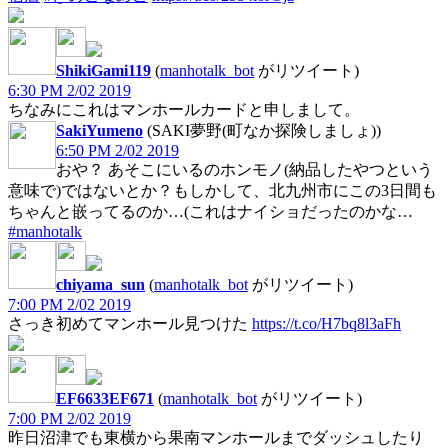
ShikiGami119
(
manhotalk_bot
がリツイート)
6:30 PM 2/02 2019
ちなみにこれはマンホールカードと申しまして。
SakiYumeno
(SAKI夢野(町なか探険しましょ))
6:50 PM 2/02 2019
おや？ あそこにいるのホンモノ(納品したやつという
意味で)ではないとか？もしかして、北九州市にこの3日間も
ちゃんと嵌ってるのか…(これはナイショだったのかな…
#manhotalk
chiyama_sun
(
manhotalk_bot
がリツイート)
7:00 PM 2/02 2019
さっき初めてマンホール見つけた
https://t.co/H7bq8l3aFh
EF6633EF671
(
manhotalk_bot
がリツイート)
7:00 PM 2/02 2019
昨日沼津でも東横から果南マンホールまでダッシュしたり