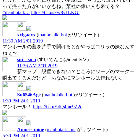
って撮った方がいいかもね。某社の偉い人も来てる？
#manhotalk…
https://t.co/sFw8v1LKGl
xxlgaaxx
(
manhotalk_bot
がリツイート)
11:30 AM 2/01 2019
マンホールの蓋を片手で開けるとかやっぱゴリラの妹なんす
ねぇ〜
sui__su_i
(すいてんこ@identityⅤ)
11:36 AM 2/01 2019
新マップ、設置できない？ところにワープのマーク一
瞬出てくるんだけど。ちなみにマンホールは作れない。
Su6546Age
(
manhotalk_bot
がリツイート)
1:30 PM 2/01 2019
マンホール！
https://t.co/YdQ4me9Z2c
Amuse_mine
(
manhotalk_bot
がリツイート)
5:30 PM 2/01 2019