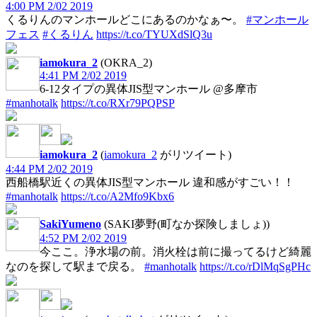
4:00 PM 2/02 2019
くるりんのマンホールどこにあるのかなぁ〜。
#マンホール
フェス
#くるりん
https://t.co/TYUXdSlQ3u
iamokura_2
(OKRA_2)
4:41 PM 2/02 2019
6-12タイプの異体JIS型マンホール @多摩市
#manhotalk
https://t.co/RXr79PQPSP
iamokura_2
(
iamokura_2
がリツイート)
4:44 PM 2/02 2019
西船橋駅近くの異体JIS型マンホール 違和感がすごい！！
#manhotalk
https://t.co/A2Mfo9Kbx6
SakiYumeno
(SAKI夢野(町なか探険しましょ))
4:52 PM 2/02 2019
今ここ。浄水場の前。消火栓は前に撮ってるけど綺麗
なのを探して駅まで戻る。
#manhotalk
https://t.co/rDlMqSgPHc