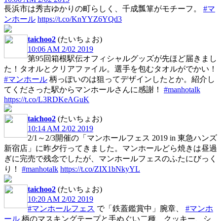
長浜市は秀吉ゆかりの町らしく、千成瓢箪がモチーフ。
#マ
ンホール
https://t.co/KnYYZ6YQd3
taichoo2
(たいちょお)
10:06 AM 2/02 2019
第95回箱根駅伝オフィシャルグッズが先ほど届きまし
た！タオルとクリアファイル。選手を包むタオルがでかい！
#マンホール
柄っぽいのは狙ってデザインしたとか。紹介し
てくださった駅からマンホールさんに感謝！
#manhotalk
https://t.co/L3RDKeAGuK
taichoo2
(たいちょお)
10:14 AM 2/02 2019
2/1～2/3開催の「マンホールフェス 2019 in 東急ハンズ
新宿店」に昨夕行ってきました。マンホールどら焼きは昼過
ぎに完売で残念でしたが、マンホールフェスのふたにびっく
り！
#manhotalk
https://t.co/ZIX1bNkyYL
taichoo2
(たいちょお)
10:20 AM 2/02 2019
#マンホールフェス
で「鉄蓋鑑賞中」腕章、
#マンホ
ール
柄のマスキングテープと手ぬぐい二種、クッキー、シ