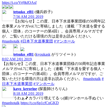
https://t.co/Vrj9kfOAsf
tetsuko_ef81
(傭兵鉄子)
7:56 AM 2/01 2019
【お知らせ】この度、日本下水道事業団様の50周年記
念事業メルマガvol.7に寄稿しました（連載「下水道を愛する
個人・団体」のコーナーの第4回）。会員専用メルマガです
が、ご覧いただける環境の方は是非お読みください。
#manhotalk
#日本下水道事業団
#マンホール
tetsuko_ef81
(
kyoukask
がリツイート)
8:02 AM 2/01 2019
【お知らせ】この度、日本下水道事業団様の50周年記念事業
メルマガvol.7に寄稿しました（連載「下水道を愛する個人・
団体」のコーナーの第4回）。会員専用メルマガですが、ご
覧いただける環境の方は是非お読みください。
#manhotalk
#
日本下水道事業団
#マンホール
kayo_kerorine
(探蓋師けろりん)
8:18 AM 2/01 2019
うわぁ🎵カラバリ増えてるっ(嬉)マンホール手ぬぐい
#manhotalk
https://t.co/6p1cfCnGKD