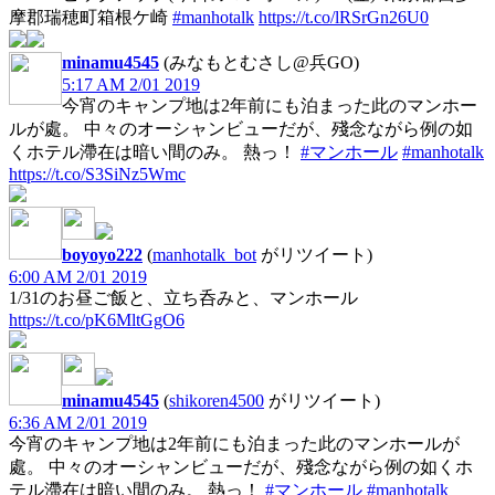
摩郡瑞穂町箱根ケ崎
#manhotalk
https://t.co/lRSrGn26U0
minamu4545
(みなもとむさし@兵GO)
5:17 AM 2/01 2019
今宵のキャンプ地は2年前にも泊まった此のマンホー
ルが處。 中々のオーシャンビューだが、殘念ながら例の如
くホテル滯在は暗い間のみ。 熱っ！
#マンホール
#manhotalk
https://t.co/S3SiNz5Wmc
boyoyo222
(
manhotalk_bot
がリツイート)
6:00 AM 2/01 2019
1/31のお昼ご飯と、立ち呑みと、マンホール
https://t.co/pK6MltGgO6
minamu4545
(
shikoren4500
がリツイート)
6:36 AM 2/01 2019
今宵のキャンプ地は2年前にも泊まった此のマンホールが
處。 中々のオーシャンビューだが、殘念ながら例の如くホ
テル滯在は暗い間のみ。 熱っ！
#マンホール
#manhotalk