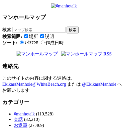
マンホールマップ
検索
検索範囲:
場所
説明
ソート:
ﾅｲｽﾏﾝﾎ
作成日時
連絡先
このサイトの内容に関する連絡は、
EkikaraManhole@WhiteBeach.org
または
@EkikaraManhole
へ
お願いします
カテゴリー
#manhotalk
(119,528)
会話
(82,210)
お返事
(27,469)