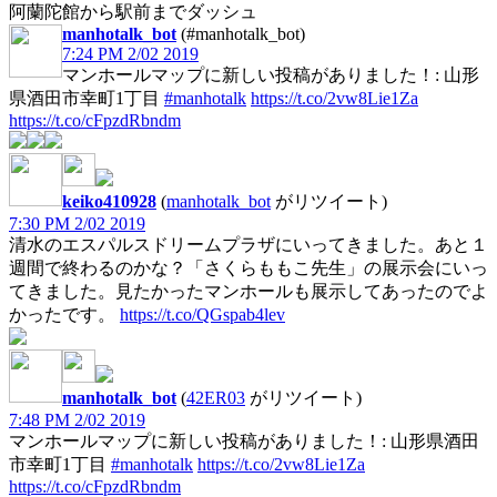
阿蘭陀館から駅前までダッシュ
manhotalk_bot
(#manhotalk_bot)
7:24 PM 2/02 2019
マンホールマップに新しい投稿がありました！: 山形
県酒田市幸町1丁目
#manhotalk
https://t.co/2vw8Lie1Za
https://t.co/cFpzdRbndm
keiko410928
(
manhotalk_bot
がリツイート)
7:30 PM 2/02 2019
清水のエスパルスドリームプラザにいってきました。あと１
週間で終わるのかな？「さくらももこ先生」の展示会にいっ
てきました。見たかったマンホールも展示してあったのでよ
かったです。
https://t.co/QGspab4lev
manhotalk_bot
(
42ER03
がリツイート)
7:48 PM 2/02 2019
マンホールマップに新しい投稿がありました！: 山形県酒田
市幸町1丁目
#manhotalk
https://t.co/2vw8Lie1Za
https://t.co/cFpzdRbndm