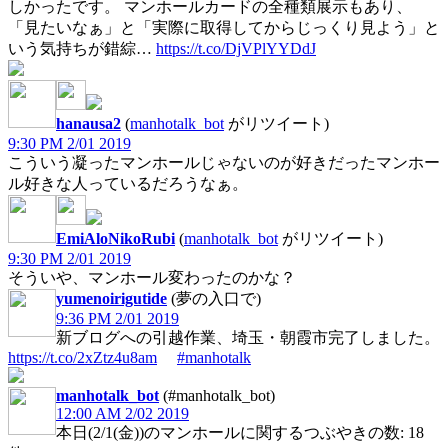
しかったです。 マンホールカードの全種類展示もあり、
「見たいなぁ」と「実際に取得してからじっくり見よう」と
いう気持ちが錯綜…
https://t.co/DjVPlYYDdJ
hanausa2
(
manhotalk_bot
がリツイート)
9:30 PM 2/01 2019
こういう凝ったマンホールじゃないのが好きだったマンホー
ル好きな人っているだろうなぁ。
EmiAloNikoRubi
(
manhotalk_bot
がリツイート)
9:30 PM 2/01 2019
そういや、マンホール変わったのかな？
yumenoirigutide
(夢の入口で)
9:36 PM 2/01 2019
新ブログへの引越作業、埼玉・朝霞市完了しました。
https://t.co/2xZtz4u8am
#manhotalk
manhotalk_bot
(#manhotalk_bot)
12:00 AM 2/02 2019
本日(2/1(金))のマンホールに関するつぶやきの数: 18