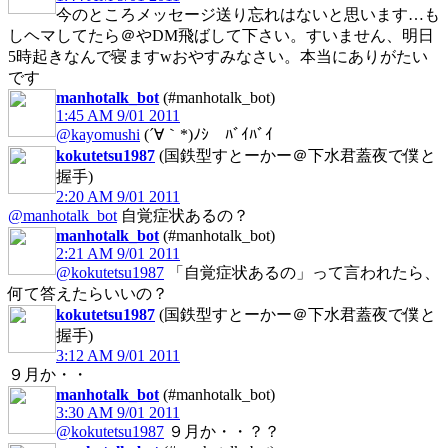
今のところメッセージ送り忘れはないと思います…も
しヘマしてたら＠やDM飛ばして下さい。すいません、明日
5時起きなんで寝ますwおやすみなさい。本当にありがたい
です
manhotalk_bot
(#manhotalk_bot)
1:45 AM 9/01 2011
@kayomushi
(´∀｀*)ﾉｼ ﾊﾞｲﾊﾞｲ
kokutetsu1987
(国鉄型すとーかー＠下水君蓋夜で僕と
握手)
2:20 AM 9/01 2011
@manhotalk_bot
自覚症状あるの？
manhotalk_bot
(#manhotalk_bot)
2:21 AM 9/01 2011
@kokutetsu1987
「自覚症状あるの」って言われたら、
何て答えたらいいの？
kokutetsu1987
(国鉄型すとーかー＠下水君蓋夜で僕と
握手)
3:12 AM 9/01 2011
９月か・・
manhotalk_bot
(#manhotalk_bot)
3:30 AM 9/01 2011
@kokutetsu1987
９月か・・？？