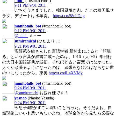
_diu_
(Toshiko Horii)
9:11 PM 9/01 2011
ごちそうさまでした。韓国風焼き肉、たこの韓国風サ
ラダ。デザートは水羊羹。
http://t.co/58obDqg
manhotalk_bot
(#manhotalk_bot)
9:12 PM 9/01 2011
@_diu_
メェー
sumiremichi
(ひだまりぃ)
9:21 PM 9/01 2011
広辞苑を編さんした言語学者 新村出によると「頑張
る」という言葉が辞書に載ったのは、1916（大正5）年刊行
の大日本国語辞典が最初。それほど古い言葉ではなかった。
人々が頑張るようになったのは、頑張らなければならない世
の中になったから。東奥
http://t.co/lL4XVMy
manhotalk_bot
(#manhotalk_bot)
9:24 PM 9/01 2011
@sumiremichi
お疲れ様です！
yasnao
(Naoko Yasuda)
9:24 PM 9/01 2011
今息子4歳がすごい深いこと言った。そうだよね、自
然現象にいいも悪いもないよね、地球全体から見たら必要な