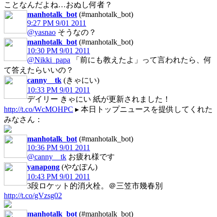
ことなんだよね…おぬし何者？
manhotalk_bot
(#manhotalk_bot)
9:27 PM 9/01 2011
@yasnao
そうなの？
manhotalk_bot
(#manhotalk_bot)
10:30 PM 9/01 2011
@Nikki_papa
「前にも教えたよ」って言われたら、何
て答えたらいいの？
canny__tk
(きゃにい)
10:33 PM 9/01 2011
デイリー きゃにい 紙が更新されました！
http://t.co/WcMOHPC
▸ 本日トップニュースを提供してくれた
みなさん：
manhotalk_bot
(#manhotalk_bot)
10:36 PM 9/01 2011
@canny__tk
お疲れ様です
yanapong
(やなぽん)
10:43 PM 9/01 2011
3段ロケット的消火栓。＠三笠市幾春別
http://t.co/gVzsg02
manhotalk_bot
(#manhotalk_bot)