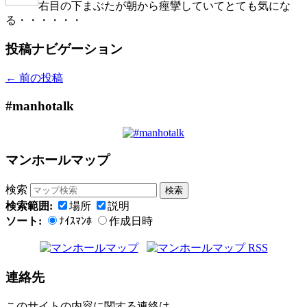
右目の下まぶたが朝から痙攣していてとても気にな
る・・・・・・
投稿ナビゲーション
←
前の投稿
#manhotalk
マンホールマップ
検索
検索範囲:
場所
説明
ソート:
ﾅｲｽﾏﾝﾎ
作成日時
連絡先
このサイトの内容に関する連絡は、