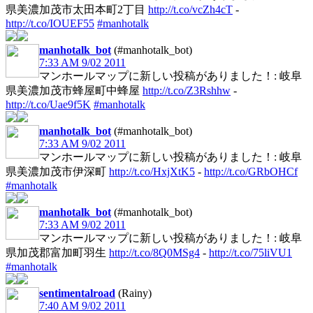
県美濃加茂市太田本町2丁目
http://t.co/vcZh4cT
-
http://t.co/IOUEF55
#manhotalk
manhotalk_bot
(#manhotalk_bot)
7:33 AM 9/02 2011
マンホールマップに新しい投稿がありました！: 岐阜
県美濃加茂市蜂屋町中蜂屋
http://t.co/Z3Rshhw
-
http://t.co/Uae9f5K
#manhotalk
manhotalk_bot
(#manhotalk_bot)
7:33 AM 9/02 2011
マンホールマップに新しい投稿がありました！: 岐阜
県美濃加茂市伊深町
http://t.co/HxjXtK5
-
http://t.co/GRbOHCf
#manhotalk
manhotalk_bot
(#manhotalk_bot)
7:33 AM 9/02 2011
マンホールマップに新しい投稿がありました！: 岐阜
県加茂郡富加町羽生
http://t.co/8Q0MSg4
-
http://t.co/75liVU1
#manhotalk
sentimentalroad
(Rainy)
7:40 AM 9/02 2011