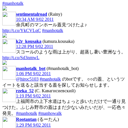
#manhotalk
sentimentalroad
(Rainy)
10:34 AM 9/02 2011
余呉町のマンホール蓋見つけたよ♪
http://t.co/YkCVLqC
#manhotalk
k2r_kousaka
(katsura.kousaka)
12:28 PM 9/02 2011
スコールのような雨は上がり、超蒸し暑い豊洲なう。
http://t.co/Sd3nmwL
manhotalk_bot
(#manhotalk_bot)
1:06 PM 9/02 2011
@hiroc5103
#manhotalk
のbotです。 ○○の蓋、というツ
イートを送ると該当する蓋を探してお知らせします。
rzeka_52
(С. Кавагисиевский)
1:19 PM 9/02 2011
上福岡市の上下水道はちょっと歩いただけで一通り見
つけた。ふじみ野市の蓋はまだ少ないみたいだが、一応色々
発見。
#manhotalk
#manhowalk
Rootantan
(るーたん)
1:29 PM 9/02 2011