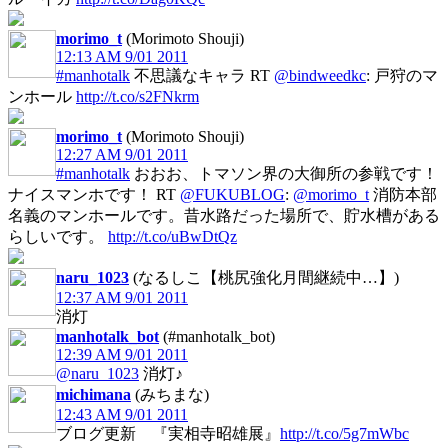
morimo_t
(Morimoto Shouji)
12:13 AM 9/01 2011
#manhotalk
不思議なキャラ RT
@bindweedkc
: 戸狩のマ
ンホール
http://t.co/s2FNkrm
morimo_t
(Morimoto Shouji)
12:27 AM 9/01 2011
#manhotalk
おおお、トマソン界の大御所の参戦です！
ナイスマンホです！ RT
@FUKUBLOG
:
@morimo_t
消防本部
名義のマンホールです。昔水路だった場所で、貯水槽がある
らしいです。
http://t.co/uBwDtQz
naru_1023
(なるしこ【桃尻強化月間継続中…】)
12:37 AM 9/01 2011
消灯
manhotalk_bot
(#manhotalk_bot)
12:39 AM 9/01 2011
@naru_1023
消灯♪
michimana
(みちまな)
12:43 AM 9/01 2011
ブログ更新 『実相寺昭雄展』
http://t.co/5g7mWbc