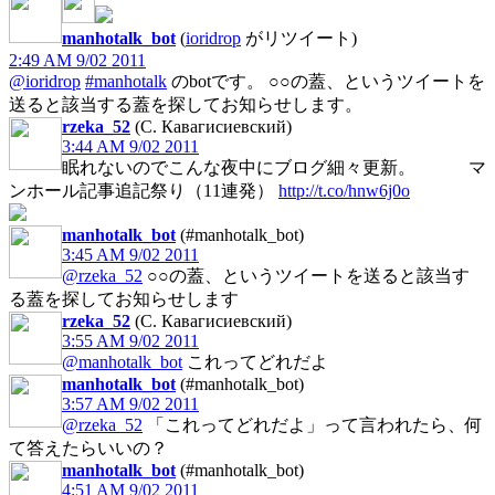
manhotalk_bot
(
ioridrop
がリツイート)
2:49 AM 9/02 2011
@ioridrop
#manhotalk
のbotです。 ○○の蓋、というツイートを
送ると該当する蓋を探してお知らせします。
rzeka_52
(С. Кавагисиевский)
3:44 AM 9/02 2011
眠れないのでこんな夜中にブログ細々更新。 マ
ンホール記事追記祭り（11連発）
http://t.co/hnw6j0o
manhotalk_bot
(#manhotalk_bot)
3:45 AM 9/02 2011
@rzeka_52
○○の蓋、というツイートを送ると該当す
る蓋を探してお知らせします
rzeka_52
(С. Кавагисиевский)
3:55 AM 9/02 2011
@manhotalk_bot
これってどれだよ
manhotalk_bot
(#manhotalk_bot)
3:57 AM 9/02 2011
@rzeka_52
「これってどれだよ」って言われたら、何
て答えたらいいの？
manhotalk_bot
(#manhotalk_bot)
4:51 AM 9/02 2011