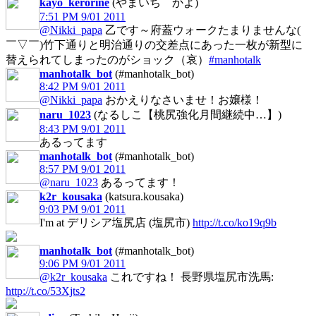
kayo_kerorine
(やまいち かよ)
7:51 PM 9/01 2011
@Nikki_papa
乙です～府蓋ウォークたまりませんな(
￣▽￣)竹下通りと明治通りの交差点にあった一枚が新型に
替えられてしまったのがショック（哀）
#manhotalk
manhotalk_bot
(#manhotalk_bot)
8:42 PM 9/01 2011
@Nikki_papa
おかえりなさいませ！お嬢様！
naru_1023
(なるしこ【桃尻強化月間継続中…】)
8:43 PM 9/01 2011
あるってます
manhotalk_bot
(#manhotalk_bot)
8:57 PM 9/01 2011
@naru_1023
あるってます！
k2r_kousaka
(katsura.kousaka)
9:03 PM 9/01 2011
I'm at デリシア塩尻店 (塩尻市)
http://t.co/ko19q9b
manhotalk_bot
(#manhotalk_bot)
9:06 PM 9/01 2011
@k2r_kousaka
これですね！ 長野県塩尻市洗馬:
http://t.co/53Xjts2