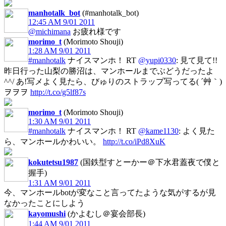
manhotalk_bot
(#manhotalk_bot)
12:45 AM 9/01 2011
@michimana
お疲れ様です
morimo_t
(Morimoto Shouji)
1:28 AM 9/01 2011
#manhotalk
ナイスマンホ！ RT
@yupi0330
: 見て見て!!
昨日行った山梨の勝沼は、マンホールまでぶどうだったよ
^^/ あ!写メよく見たら、びゅりのストラップ写ってる( ´艸｀)
ヲヲヲ
http://t.co/g5lf87s
morimo_t
(Morimoto Shouji)
1:30 AM 9/01 2011
#manhotalk
ナイスマンホ！ RT
@kame1130
: よく見た
ら、マンホールかわいい。
http://t.co/iPd8XuK
kokutetsu1987
(国鉄型すとーかー＠下水君蓋夜で僕と
握手)
1:31 AM 9/01 2011
今、マンホールbotが変なこと言ってたような気がするが見
なかったことにしよう
kayomushi
(かよむし＠宴会部長)
1:44 AM 9/01 2011