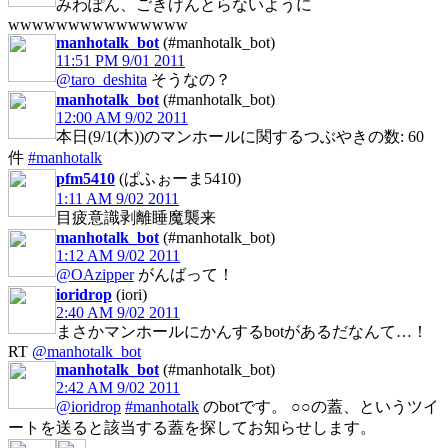
みわぽん、ごきげんとらないように
wwwwwwwwwwwwwww
manhotalk_bot
(#manhotalk_bot)
11:51 PM 9/01 2011
@taro_deshita
そうなの？
manhotalk_bot
(#manhotalk_bot)
12:00 AM 9/02 2011
本日(9/1(木))のマンホールに関するつぶやきの数: 60
件
#manhotalk
pfm5410
(ぱふぉーま5410)
1:11 AM 9/02 2011
目疲意識剥離睡魔襲来
manhotalk_bot
(#manhotalk_bot)
1:12 AM 9/02 2011
@OAzipper
がんばって！
ioridrop
(iori)
2:40 AM 9/02 2011
まさかマンホールにかんするbotがあるだなんて…！
RT
@manhotalk_bot
manhotalk_bot
(#manhotalk_bot)
2:42 AM 9/02 2011
@ioridrop
#manhotalk
のbotです。 ○○の蓋、というツイ
ートを送ると該当する蓋を探してお知らせします。