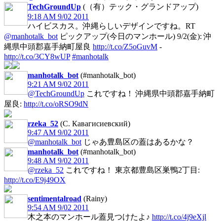
TechGroundUp
(（有）テック・グランドアップ)
9:18 AM 9/02 2011
ハイビスカス。沖縄らしいデザインですね。RT
@manhotalk_bot
ピックアップ(今日のマンホール) 9/2(金): 沖
縄県中頭郡嘉手納町屋良
http://t.co/Z5oGuvM
-
http://t.co/3CY8wUP
#manhotalk
manhotalk_bot
(#manhotalk_bot)
9:21 AM 9/02 2011
@TechGroundUp
これですね！ 沖縄県中頭郡嘉手納町
屋良:
http://t.co/oRSO9dN
rzeka_52
(С. Кавагисиевский)
9:47 AM 9/02 2011
@manhotalk_bot
じゃあ豊島区の蓋はあるかな？
manhotalk_bot
(#manhotalk_bot)
9:48 AM 9/02 2011
@rzeka_52
これですね！ 東京都豊島区巣鴨2丁目:
http://t.co/E9j49OX
sentimentalroad
(Rainy)
9:54 AM 9/02 2011
木之本のマンホール蓋見つけたよ♪
http://t.co/4j9eXjl