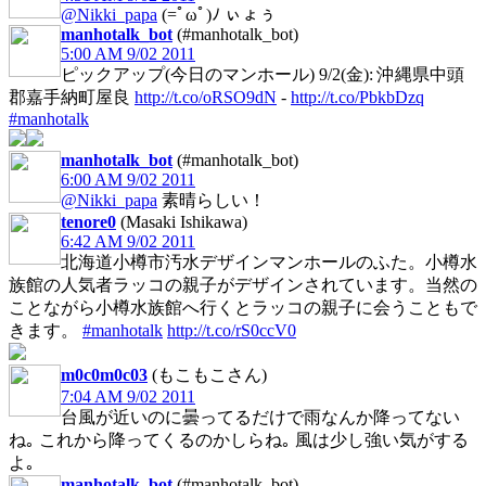
@Nikki_papa
(=ﾟωﾟ)ﾉ ぃょぅ
manhotalk_bot
(#manhotalk_bot)
5:00 AM 9/02 2011
ピックアップ(今日のマンホール) 9/2(金): 沖縄県中頭
郡嘉手納町屋良
http://t.co/oRSO9dN
-
http://t.co/PbkbDzq
#manhotalk
manhotalk_bot
(#manhotalk_bot)
6:00 AM 9/02 2011
@Nikki_papa
素晴らしい！
tenore0
(Masaki Ishikawa)
6:42 AM 9/02 2011
北海道小樽市汚水デザインマンホールのふた。小樽水
族館の人気者ラッコの親子がデザインされています。当然の
ことながら小樽水族館へ行くとラッコの親子に会うこともで
きます。
#manhotalk
http://t.co/rS0ccV0
m0c0m0c03
(もこもこさん)
7:04 AM 9/02 2011
台風が近いのに曇ってるだけで雨なんか降ってない
ね｡ これから降ってくるのかしらね｡ 風は少し強い気がする
よ｡
manhotalk_bot
(#manhotalk_bot)