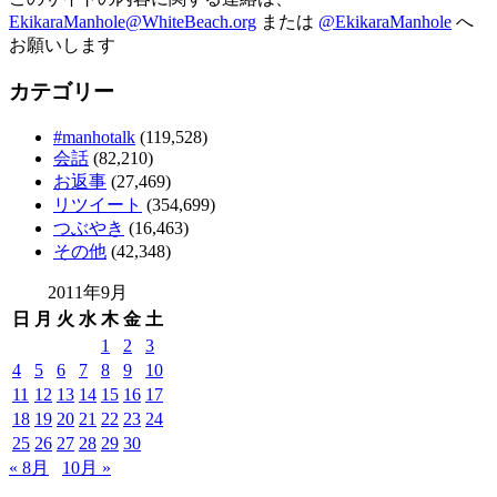
EkikaraManhole@WhiteBeach.org
または
@EkikaraManhole
へ
お願いします
カテゴリー
#manhotalk
(119,528)
会話
(82,210)
お返事
(27,469)
リツイート
(354,699)
つぶやき
(16,463)
その他
(42,348)
2011年9月
日
月
火
水
木
金
土
1
2
3
4
5
6
7
8
9
10
11
12
13
14
15
16
17
18
19
20
21
22
23
24
25
26
27
28
29
30
« 8月
10月 »