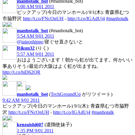
manhotalk_bot
(#manhotalk_bot)
5:00 AM 9/01 2011
ピックアップ(今日のマンホール) 9/1(木): 青森県むつ
市脇野沢
http://t.co/FNcOnUH
-
http://t.co/IGAdUj4
#manhotalk
manhotalk_bot
(#manhotalk_bot)
5:54 AM 9/01 2011
@tainoshippo
寝ぐせ直さないと
Rikun32
(りく)
5:57 AM 9/01 2011
おはようございます！朝から虹が出てます。何かいい
事ありそう♪最近の大阪はよく虹が出ますね。
http://t.co/hiD62QR
manhotalk_bot
(
TechGroundUp
がリツイート)
9:42 AM 9/01 2011
ピックアップ(今日のマンホール) 9/1(木): 青森県むつ市脇野
沢
http://t.co/FNcOnUH
-
http://t.co/IGAdUj4
#manhotalk
kenzuishi607
(遣隋使妹子)
1:35 PM 9/01 2011