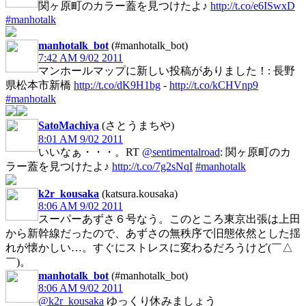
関ヶ原町のカラー蓋を見つけたよ♪
http://t.co/e6ISwxD
#manhotalk
manhotalk_bot
(#manhotalk_bot)
7:42 AM 9/02 2011
マンホールマップに新しい投稿がありました！: 長野
県松本市新橋
http://t.co/dK9H1bg
-
http://t.co/kCHVnp9
#manhotalk
SatoMachiya
(さとうまちや)
8:01 AM 9/02 2011
いいなぁ・・・。RT
@sentimentalroad
: 関ヶ原町のカ
ラー蓋を見つけたよ♪
http://t.co/7g2sNqI
#manhotalk
k2r_kousaka
(katsura.kousaka)
8:06 AM 9/02 2011
スーパーあずさ６号なう。このところ東京出張は上田
から新幹線だったので、あずさの無秩序で旧態依然とした揺
れが懐かしい…。すぐにストレスに変わるだろうけど(￣△
￣)。
manhotalk_bot
(#manhotalk_bot)
8:06 AM 9/02 2011
@k2r_kousaka
ゆっくり休みましょう