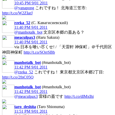
10:45 PM 9/01 2011
@yanapong
これですね！ 北海道三笠市:
http://t.co/W2ZIarJ
rzeka_52
(С. Кавагисиевский)
11:40 PM 9/01 2011
@manhotalk_bot
文京区本郷の蓋ある？
meaculpax3
(Haru Sakura)
11:40 PM 9/01 2011
via 日本を喰い尽くせ! / 「天雷軒 神保町」＠千代田区
神田神保町
http://t.co/SOrrSBb
manhotalk_bot
(#manhotalk_bot)
11:42 PM 9/01 2011
@rzeka_52
これですね！ 東京都文京区本郷2丁目:
http://t.co/2fnC05Q
manhotalk_bot
(#manhotalk_bot)
11:42 PM 9/01 2011
@meaculpax3
雷様の蓋です
http://t.co/dlMxIhi
taro_deshita
(Taro Shionuma)
11:51 PM 9/01 2011