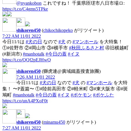
@nyankobon
これですね！ 千葉県匝瑳市八日市場ロ:
https://t.co/C4gms5TPke
shikoren450
(
chikochikopeko
がリツイート)
7:22 AM 11/01 2022
今日11/1は
#犬の日
なので
#犬
の
#マンホール
を大特集！
①#佐野市 ②#岡山市 ③#横手市
#秋田ふるさと村
④旧横越町
(#新潟市)
#manhotalk
#今日の蓋
#イヌ
https://t.co/QQf2pEJHwQ
shikoren450
(獅虎連@廣域鐵蓋搜査旅團)
7:26 AM 11/01 2022
今日11/1は
#犬の日
なので
#犬
の
#マンホール
を大特
集！ 〜P蓋篇〜 ①#陸前高田市 ②#軽米町 ③#東大阪市 ④#斑
鳩町
#manhotalk
#今日の蓋
#イヌ
#ポケモン
#ポケふた
https://t.co/unA4PXoF0t
shikoren450
(
minamu450
がリツイート)
7:27 AM 11/01 2022