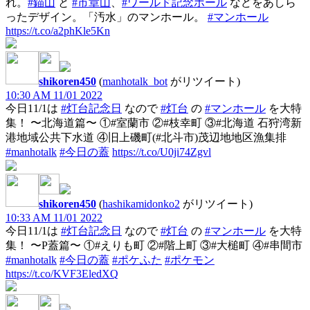
れ。
#錨山
と
#市章山
、
#ワールド記念ホール
などをあしら
ったデザイン。「汚水」のマンホール。
#マンホール
https://t.co/a2phKle5Kn
shikoren450
(
manhotalk_bot
がリツイート)
10:30 AM 11/01 2022
今日11/1は
#灯台記念日
なので
#灯台
の
#マンホール
を大特
集！ 〜北海道篇〜 ①#室蘭市 ②#枝幸町 ③#北海道 石狩湾新
港地域公共下水道 ④旧上磯町(#北斗市)茂辺地地区漁集排
#manhotalk
#今日の蓋
https://t.co/U0ji74Zgvl
shikoren450
(
hashikamidonko2
がリツイート)
10:33 AM 11/01 2022
今日11/1は
#灯台記念日
なので
#灯台
の
#マンホール
を大特
集！ 〜P蓋篇〜 ①#えりも町 ②#階上町 ③#大槌町 ④#串間市
#manhotalk
#今日の蓋
#ポケふた
#ポケモン
https://t.co/KVF3EledXQ