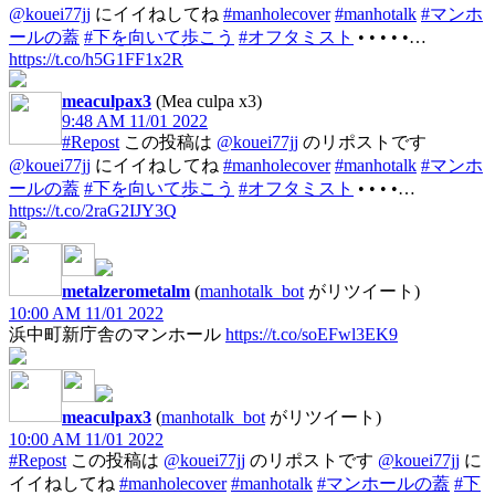
@kouei77jj
にイイねしてね
#manholecover
#manhotalk
#マンホ
ールの蓋
#下を向いて歩こう
#オフタミスト
• • • • •…
https://t.co/h5G1FF1x2R
meaculpax3
(Mea culpa x3)
9:48 AM 11/01 2022
#Repost
この投稿は
@kouei77jj
のリポストです
@kouei77jj
にイイねしてね
#manholecover
#manhotalk
#マンホ
ールの蓋
#下を向いて歩こう
#オフタミスト
• • • •…
https://t.co/2raG2IJY3Q
metalzerometalm
(
manhotalk_bot
がリツイート)
10:00 AM 11/01 2022
浜中町新庁舎のマンホール
https://t.co/soEFwl3EK9
meaculpax3
(
manhotalk_bot
がリツイート)
10:00 AM 11/01 2022
#Repost
この投稿は
@kouei77jj
のリポストです
@kouei77jj
に
イイねしてね
#manholecover
#manhotalk
#マンホールの蓋
#下