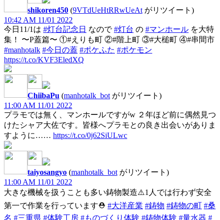
shikoren450
(
9VTdUeHtRRwUeAt
がリツイート)
10:42 AM 11/01 2022
今日11/1は
#灯台記念日
なので
#灯台
の
#マンホール
を大特
集！ 〜P蓋篇〜 ①#えりも町 ②#階上町 ③#大槌町 ④#串間市
#manhotalk
#今日の蓋
#ポケふた
#ポケモン
https://t.co/KVF3EledXQ
ChiibaPu
(
manhotalk_bot
がリツイート)
11:00 AM 11/01 2022
プラモでは無く、マンホールですがw ２年ほど前に偶然見つ
けたシャア大佐です。皆様へプラモとの良き出会いがありま
すように……
https://t.co/0j62SiULwc
taiyosangyo
(
manhotalk_bot
がリツイート)
11:00 AM 11/01 2022
大きな機械を扱うことも多い鋳物製造⚠️1人では行わず安全
第一で作業を行っています⛑
#大洋産業
#鋳物
#鋳物の町
#桑
名
#三重県
#体験工房
#ものづくり体験
#鋳物体験
#量水器
#