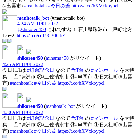
(#出雲市)
#manhotalk
#今日の蓋
https://t.co/hXVxkoypcl
manhotalk_bot
(#manhotalk_bot)
4:24 AM 11/01 2022
@shikoren450
これですね！ 石川県珠洲市上戸町北方
1-6−2:
https://t.co/ccT9CYlGbZ
shikoren450
(
minamu450
がリツイート)
4:25 AM 11/01 2022
今日11/1は
#灯台記念日
なので
#灯台
の
#マンホール
を大特
集！ ①#珠洲市 ②#土佐清水市 ③#串間市 ④旧大社町(#出雲
市)
#manhotalk
#今日の蓋
https://t.co/hXVxkoypcl
shikoren450
(
manhotalk_bot
がリツイート)
4:30 AM 11/01 2022
今日11/1は
#灯台記念日
なので
#灯台
の
#マンホール
を大特
集！ ①#珠洲市 ②#土佐清水市 ③#串間市 ④旧大社町(#出雲
市)
#manhotalk
#今日の蓋
https://t.co/hXVxkoypcl