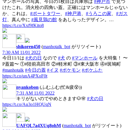
マンホールの写真、今日の1枚目は兵庫県は
#神戸市
で見つ
けたこれ。消火栓の四角い蓋。正確にはマンホールじゃない
か、これは。
#ポートタワー
、
#神戸港
、
#うろこの家
、
#ガス
灯
、真ん中に
#風見鶏の館
をあしらったデザイン。…
https://t.co/Xxf9fKito8
shikoren450
(
manhotalk_bot
がリツイート)
7:30 AM 11/01 2022
今日11/1は
#犬の日
なので
#犬
の
#マンホール
を大特集！ 〜
P蓋篇〜 ①#陸前高田市 ②#軽米町 ③#東大阪市 ④#斑鳩町
#manhotalk
#今日の蓋
#イヌ
#ポケモン
#ポケふた
https://t.co/unA4PXoF0t
nyankobon
(ふむふむ(忙&疲😵))
7:31 AM 11/01 2022
キリがないのでやめときます🐶🌸
#犬の日
https://t.co/Au3o1HQUqN
UAFQL7a4XUq8ohM
(
manhotalk_bot
がリツイート)