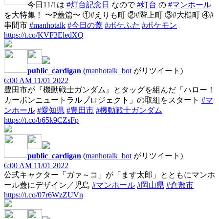
今日11/1は
#灯台記念日
なので
#灯台
の
#マンホール
を大特集！ 〜P蓋篇〜 ①#えりも町 ②#階上町 ③#大槌町 ④#
串間市
#manhotalk
#今日の蓋
#ポケふた
#ポケモン
https://t.co/KVF3EledXQ
public_cardigan
(
manhotalk_bot
がリツイート)
6:00 AM 11/01 2022
豊田市が『機動戦士ガンダム』とタッグを組んだ「ハロー！
カーボンニュートラルプロジェクト」の取組をスタート
#マ
ンホール
#愛知県
#豊田市
#機動戦士ガンダム
https://t.co/b65k9CZsFp
public_cardigan
(
manhotalk_bot
がリツイート)
6:00 AM 11/01 2022
公式キャクター「ガァ～コ」が「ます太郎」とともにマンホ
ール蓋にデザイン／児島
#マンホール
#岡山県
#倉敷市
https://t.co/07r6WzZUVn