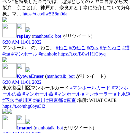
ベン"を特集した本号では、起源としてのミヤコ言葉から大
阪弁、京ことば、神戸弁、奈良弁と丁寧に紹介していて好印
象。マ…
https://t.co/iiw5B8m0da
rep1ay
(
manhotalk_bot
がリツイート)
6:30 AM 11/01 2022
マンホール の、ねこ。
#ねこ
#のねこ
#のら
#そとねこ
#猫
#cat
#マンホール
#manhole
https://t.co/B0wHf1Cbyq
KyowaEmser
(
manhotalk_bot
がリツイート)
6:30 AM 11/01 2022
東京都品川区マンホールカード
#マンホールカード
#マンホ
ールの蓋
#マンホール蓋
#マンホール
#マンホーラー
#下水道
#下水
#品川区
#品川
#東京都
#東京
場所: WHAT CAFE
https://t.co/nhg6oya3l2
1matori
(
manhotalk_bot
がリツイート)