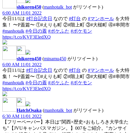
shikoren450
(
manhotalk_bot
がリツイート)
6:00 AM 11/01 2022
今日11/1は
#灯台記念日
なので
#灯台
の
#マンホール
を大特
集！ 〜P蓋篇〜 ①#えりも町 ②#階上町 ③#大槌町 ④#串間市
#manhotalk
#今日の蓋
#ポケふた
#ポケモン
https://t.co/KVF3EledXQ
shikoren450
(
minamu450
がリツイート)
6:00 AM 11/01 2022
今日11/1は
#灯台記念日
なので
#灯台
の
#マンホール
を大特
集！ 〜P蓋篇〜 ①#えりも町 ②#階上町 ③#大槌町 ④#串間市
#manhotalk
#今日の蓋
#ポケふた
#ポケモン
https://t.co/KVF3EledXQ
HatchOsaka
(
manhotalk_bot
がリツイート)
6:30 AM 11/01 2022
【フリーペーパー】本日は"関西×歴史×おもしろき大学生た
ち"【JVUキャンパスマガジン。】007をご紹介。"カンサイ