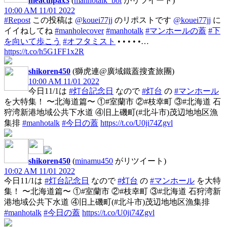
meaculpax3
(
manhotalk_bot
がリツイート)
10:00 AM 11/01 2022
#Repost
この投稿は
@kouei77jj
のリポストです
@kouei77jj
に
イイねしてね
#manholecover
#manhotalk
#マンホールの蓋
#下
を向いて歩こう
#オフタミスト
• • • • •…
https://t.co/h5G1FF1x2R
shikoren450
(獅虎連@廣域鐵蓋搜査旅團)
10:00 AM 11/01 2022
今日11/1は
#灯台記念日
なので
#灯台
の
#マンホール
を大特集！ 〜北海道篇〜 ①#室蘭市 ②#枝幸町 ③#北海道 石
狩湾新港地域公共下水道 ④旧上磯町(#北斗市)茂辺地地区漁
集排
#manhotalk
#今日の蓋
https://t.co/U0ji74Zgvl
shikoren450
(
minamu450
がリツイート)
10:02 AM 11/01 2022
今日11/1は
#灯台記念日
なので
#灯台
の
#マンホール
を大特
集！ 〜北海道篇〜 ①#室蘭市 ②#枝幸町 ③#北海道 石狩湾新
港地域公共下水道 ④旧上磯町(#北斗市)茂辺地地区漁集排
#manhotalk
#今日の蓋
https://t.co/U0ji74Zgvl