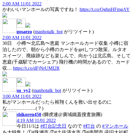
2:00 AM 11/01 2022
かわいいマンホールの写真ですね！
https://t.co/QghnHFmgAY
gosaezo
(
manhotalk_bot
がリツイート)
2:00 AM 11/01 2022
30日 小樽〜北広島〜恵庭 マンホールカード収集 小樽に宿
泊したので、朝から小樽のカードをgetしつつ散策。ルタオ
スイーツ、廃線跡なども楽しんで、向かうは北広島。そして
恵庭(千歳駅でカーシェア) 飛行機の時間があるので、カード
収…
https://t.co/dFjNrUMI2R
su_yy2
(
manhotalk_bot
がリツイート)
3:00 AM 11/01 2022
私がマンホールだったら裕翔くんを救い出せるのに
な………………(？)
shikoren450
(獅虎連@廣域鐵蓋搜査旅團)
4:19 AM 11/01 2022
今日11/1は
#灯台記念日
なので
#灯台
の
#マンホール
を大特集！ ①#珠洲市 ②#土佐清水市 ③#串間市 ④旧大社町