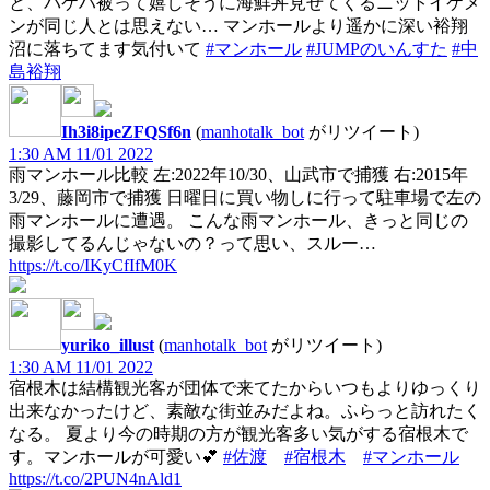
と、バケハ被って嬉しそうに海鮮丼見せてくるニットイケメ
ンが同じ人とは思えない… マンホールより遥かに深い裕翔
沼に落ちてます気付いて
#マンホール
#JUMPのいんすた
#中
島裕翔
Ih3i8ipeZFQSf6n
(
manhotalk_bot
がリツイート)
1:30 AM 11/01 2022
雨マンホール比較 左:2022年10/30、山武市で捕獲 右:2015年
3/29、藤岡市で捕獲 日曜日に買い物しに行って駐車場で左の
雨マンホールに遭遇。 こんな雨マンホール、きっと同じの
撮影してるんじゃないの？って思い、スルー…
https://t.co/IKyCfIfM0K
yuriko_illust
(
manhotalk_bot
がリツイート)
1:30 AM 11/01 2022
宿根木は結構観光客が団体で来てたからいつもよりゆっくり
出来なかったけど、素敵な街並みだよね。ふらっと訪れたく
なる。 夏より今の時期の方が観光客多い気がする宿根木で
す。マンホールが可愛い💕
#佐渡
#宿根木
#マンホール
https://t.co/2PUN4nAld1