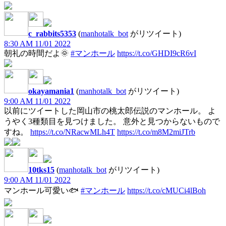
c_rabbits5353
(
manhotalk_bot
がリツイート)
8:30 AM 11/01 2022
朝礼の時間だよ🌞
#マンホール
https://t.co/GHDI9cR6vI
okayamania1
(
manhotalk_bot
がリツイート)
9:00 AM 11/01 2022
以前にツイートした岡山市の桃太郎伝説のマンホール。 よ
うやく3種類目を見つけました。 意外と見つからないもので
すね。
https://t.co/NRacwMLh4T
https://t.co/m8M2miJTrb
10tks15
(
manhotalk_bot
がリツイート)
9:00 AM 11/01 2022
マンホール可愛い🐟
#マンホール
https://t.co/cMUCi4lBoh