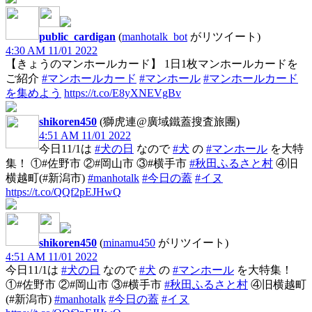
public_cardigan
(
manhotalk_bot
がリツイート)
4:30 AM 11/01 2022
【きょうのマンホールカード】 1日1枚マンホールカードを
ご紹介
#マンホールカード
#マンホール
#マンホールカード
を集めよう
https://t.co/E8yXNEVgBv
shikoren450
(獅虎連@廣域鐵蓋搜査旅團)
4:51 AM 11/01 2022
今日11/1は
#犬の日
なので
#犬
の
#マンホール
を大特
集！ ①#佐野市 ②#岡山市 ③#横手市
#秋田ふるさと村
④旧
横越町(#新潟市)
#manhotalk
#今日の蓋
#イヌ
https://t.co/QQf2pEJHwQ
shikoren450
(
minamu450
がリツイート)
4:51 AM 11/01 2022
今日11/1は
#犬の日
なので
#犬
の
#マンホール
を大特集！
①#佐野市 ②#岡山市 ③#横手市
#秋田ふるさと村
④旧横越町
(#新潟市)
#manhotalk
#今日の蓋
#イヌ