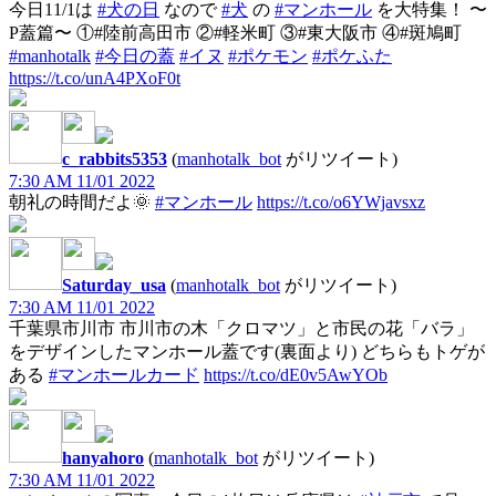
今日11/1は
#犬の日
なので
#犬
の
#マンホール
を大特集！ 〜
P蓋篇〜 ①#陸前高田市 ②#軽米町 ③#東大阪市 ④#斑鳩町
#manhotalk
#今日の蓋
#イヌ
#ポケモン
#ポケふた
https://t.co/unA4PXoF0t
c_rabbits5353
(
manhotalk_bot
がリツイート)
7:30 AM 11/01 2022
朝礼の時間だよ🌞
#マンホール
https://t.co/o6YWjavsxz
Saturday_usa
(
manhotalk_bot
がリツイート)
7:30 AM 11/01 2022
千葉県市川市 市川市の木「クロマツ」と市民の花「バラ」
をデザインしたマンホール蓋です(裏面より) どちらもトゲが
ある
#マンホールカード
https://t.co/dE0v5AwYOb
hanyahoro
(
manhotalk_bot
がリツイート)
7:30 AM 11/01 2022