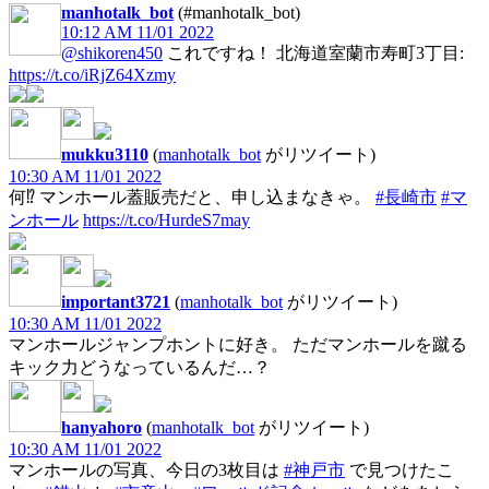
manhotalk_bot
(#manhotalk_bot)
10:12 AM 11/01 2022
@shikoren450
これですね！ 北海道室蘭市寿町3丁目:
https://t.co/iRjZ64Xzmy
mukku3110
(
manhotalk_bot
がリツイート)
10:30 AM 11/01 2022
何⁉️ マンホール蓋販売だと、申し込まなきゃ。
#長崎市
#マ
ンホール
https://t.co/HurdeS7may
important3721
(
manhotalk_bot
がリツイート)
10:30 AM 11/01 2022
マンホールジャンプホントに好き。 ただマンホールを蹴る
キック力どうなっているんだ…？
hanyahoro
(
manhotalk_bot
がリツイート)
10:30 AM 11/01 2022
マンホールの写真、今日の3枚目は
#神戸市
で見つけたこ