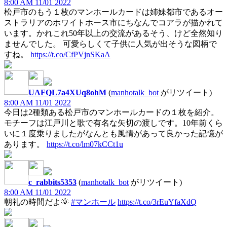
8:00 AM 11/01 2022
松戸市のもう１枚のマンホールカードは姉妹都市であるオー
ストラリアのホワイトホース市にちなんでコアラが描かれて
います。かれこれ50年以上の交流があるそう、けど全然知り
ませんでした。 可愛らしくて子供に人気が出そうな図柄で
すね。
https://t.co/CfPVjnSKaA
UAFQL7a4XUq8ohM
(
manhotalk_bot
がリツイート)
8:00 AM 11/01 2022
今日は2種類ある松戸市のマンホールカードの１枚を紹介。
モチーフは江戸川と歌で有名な矢切の渡しです。10年前くら
いに１度乗りましたがなんとも風情があって良かった記憶が
あります。
https://t.co/lm07kCCt1u
c_rabbits5353
(
manhotalk_bot
がリツイート)
8:00 AM 11/01 2022
朝礼の時間だよ🌞
#マンホール
https://t.co/3rEuYfaXdQ