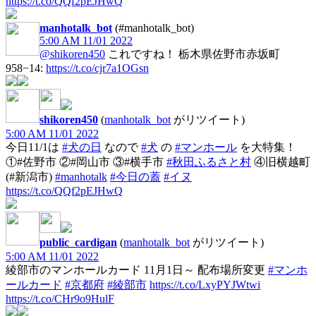
https://t.co/QQf2pEJHwQ
manhotalk_bot
(#manhotalk_bot)
5:00 AM 11/01 2022
@shikoren450
これですね！ 栃木県佐野市赤坂町
958−14:
https://t.co/cjr7a1OGsn
shikoren450
(
manhotalk_bot
がリツイート)
5:00 AM 11/01 2022
今日11/1は
#犬の日
なので
#犬
の
#マンホール
を大特集！
①#佐野市 ②#岡山市 ③#横手市
#秋田ふるさと村
④旧横越町
(#新潟市)
#manhotalk
#今日の蓋
#イヌ
https://t.co/QQf2pEJHwQ
public_cardigan
(
manhotalk_bot
がリツイート)
5:00 AM 11/01 2022
綾部市のマンホールカード 11月1日～ 配布場所変更
#マンホ
ールカード
#京都府
#綾部市
https://t.co/LxyPYJWtwi
https://t.co/CHr9o9HulF