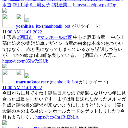
水道
#町工場
#工場女子
#製造業…
https://t.co/dplwpyrFQg
yoshihisa_ito
(
manhotalk_bot
がリツイート)
11:00 AM 11/01 2022
山形県
#酒田市
#マンホールの蓋
中心に酒田市章 中心上
部に防火水槽 消防車デザイン 市章の由来は本来の色づかい
ではなく、 赤と黒になってしまっているから説明しづらい
が、 4本の線は1市3町を表している。 （酒田市・八万…
https://t.co/m85Iw7zKUb
marunokocareer
(
manhotalk_bot
がリツイート)
11:00 AM 11/01 2022
今日から11月ですね！誕生日月なので憂鬱になりつつ年に見
合った成長をしたいです。まずは昨日送れなかったメルマガ
作成と請求書の請求が来ないようにしようと思います（笑）
念願のさのまる君のマンホールカードをゲットしました✨今
月もよろしく…
https://t.co/Im1RiI2bLA