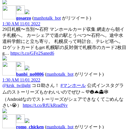
gosaezo
(
manhotalk_bot
がリツイート)
1:30 AM 11/01 2022
29日札幌〜当別〜石狩 マンホールカード収集 網走から朝イ
チ札幌へ。 カーシェアで道の駅とうべつ〜石狩へ。途中水
道科学館にと立ち寄り。 札幌戻って時計台、テレビ塔へ。
ロゲットカードもget 札幌駅の反対側で札幌市のカード2枚目
g…
https://t.co/GFe2Saned6
banbi_no0806
(
manhotalk_bot
がリツイート)
1:30 AM 11/01 2022
@krsk_twilight
コロ助さん！
#マンホール
公式インスタグラ
ムのストーリーズもかわいいのでぜひ～💜🎃🦇👻🕸
（Androidなのでストーリーズがシェアできなくてごめんな
さい😭）
https://t.co/RfUkRradNv
romo_chicken
(
manhotalk_bot
がリツイート)