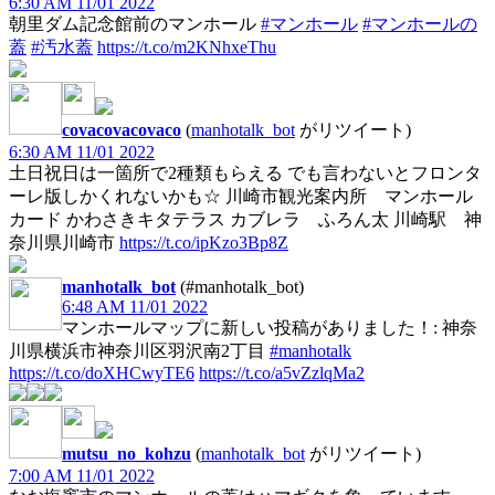
6:30 AM 11/01 2022
朝里ダム記念館前のマンホール
#マンホール
#マンホールの
蓋
#汚水蓋
https://t.co/m2KNhxeThu
covacovacovaco
(
manhotalk_bot
がリツイート)
6:30 AM 11/01 2022
土日祝日は一箇所で2種類もらえる でも言わないとフロンタ
ーレ版しかくれないかも☆ 川崎市観光案内所 マンホール
カード かわさきキタテラス カブレラ ふろん太 川崎駅 神
奈川県川崎市
https://t.co/ipKzo3Bp8Z
manhotalk_bot
(#manhotalk_bot)
6:48 AM 11/01 2022
マンホールマップに新しい投稿がありました！: 神奈
川県横浜市神奈川区羽沢南2丁目
#manhotalk
https://t.co/doXHCwyTE6
https://t.co/a5vZzlqMa2
mutsu_no_kohzu
(
manhotalk_bot
がリツイート)
7:00 AM 11/01 2022