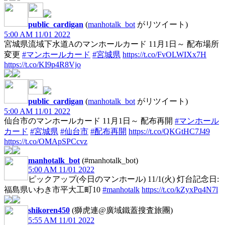
public_cardigan
(
manhotalk_bot
がリツイート)
5:00 AM 11/01 2022
宮城県流域下水道Aのマンホールカード 11月1日～ 配布場所
変更
#マンホールカード
#宮城県
https://t.co/FvOLWIXx7H
https://t.co/KI9p4R8Vjo
public_cardigan
(
manhotalk_bot
がリツイート)
5:00 AM 11/01 2022
仙台市のマンホールカード 11月1日～ 配布再開
#マンホール
カード
#宮城県
#仙台市
#配布再開
https://t.co/QKGtHC7J49
https://t.co/OMApSPCcvz
manhotalk_bot
(#manhotalk_bot)
5:00 AM 11/01 2022
ピックアップ(今日のマンホール) 11/1(火) 灯台記念日:
福島県いわき市平大工町10
#manhotalk
https://t.co/kZyxPq4N7l
shikoren450
(獅虎連@廣域鐵蓋搜査旅團)
5:55 AM 11/01 2022