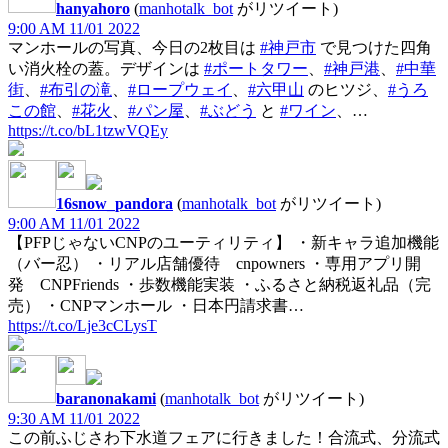
hanyahoro
(
manhotalk_bot
がリツイート)
9:00 AM 11/01 2022
マンホールの写真、今日の2枚目は
#神戸市
で見つけた四角
い消火栓の蓋。デザインは
#ポートタワー
、
#神戸港
、
#中華
街
、
#布引の滝
、
#ロープウェイ
、
#六甲山
のヒツジ、
#うろ
この館
、
#花火
、
#パン屋
、
#ぶどう
と
#ワイン
、…
https://t.co/bL1tzwVQEy
16snow_pandora
(
manhotalk_bot
がリツイート)
9:00 AM 11/01 2022
【PFPじゃないCNPのユーティリティ】 ・新キャラ追加機能
（バー忍） ・リアル店舗優待 cnpowners ・専用アプリ開
発 CNPFriends ・歩数機能実装 ・ふるさと納税返礼品（完
売） ・CNPマンホール ・日本円請求書…
https://t.co/Lje3cCLysT
baranonakami
(
manhotalk_bot
がリツイート)
9:30 AM 11/01 2022
この前ふじさわ下水道フェアに行きました！合流式、分流式