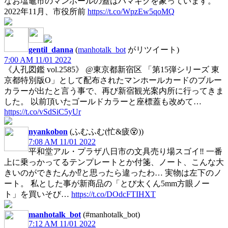
なお塩竈市のマンホールの蓋はハマギクを象っています。
2022年11月、市役所前
https://t.co/WpzEw5qoMQ
gentil_danna
(
manhotalk_bot
がリツイート)
7:00 AM 11/01 2022
《人孔図鑑 vol.2585》 @東京都新宿区 「第15弾シリーズ 東
京都特別版O」として配布されたマンホールカードのブルー
カラーが出たと言う事で、再び新宿観光案内所に行ってきま
した。 以前頂いたゴールドカラーと座標蓋も改めて…
https://t.co/vSdSiC5yUr
nyankobon
(ふむふむ(忙&疲😵))
7:08 AM 11/01 2022
平和堂アル・プラザ八日市の文具売り場スゴイ‼️ 一番
上に乗っかってるテンプレートとか付箋、ノート、こんな大
きいのができたんか⁉と思ったら違ったわ… 実物は左下のノ
ート。 私とした事が新商品の「とび太くん5mm方眼ノー
ト」を買いそび…
https://t.co/DOdcFTIHXT
manhotalk_bot
(#manhotalk_bot)
7:12 AM 11/01 2022