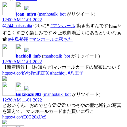
joan_miyu
(
manhotalk_bot
がリツイート)
12:00 AM 11/01 2022
@244matsushita
ついに‼︎
#マンホール
動き出すんですね🕳✨
すごくすごく楽しみです🎶 上映劇場近くにあるといいなぁ
📽
#中島裕翔
#マンホールに落ちた
hachioji_info
(
manhotalk_bot
がリツイート)
12:30 AM 11/01 2022
【新着情報】: [お知らせ]マンホールカードの配布について
https://t.co/kWpPmlFZFX
#hachioji
#八王子
tsukikazu003
(
manhotalk_bot
がリツイート)
12:30 AM 11/01 2022
とおいくん、おめでとう👏👏👏 いつぞやの聖地巡礼の写真
を添えて。 マンホールカードまた貰いに行こ
https://t.co/rE0G20gUeS