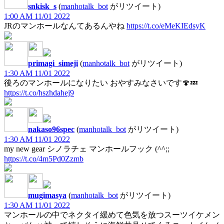
snkisk_s
(
manhotalk_bot
がリツイート)
1:00 AM 11/01 2022
JRのマンホールなんてあるんやね
https://t.co/eMeKIEdsyK
primagi_simeji
(
manhotalk_bot
がリツイート)
1:30 AM 11/01 2022
後ろのマンホールになりたい おやすみなさいです🍄💤
https://t.co/hszhdahej9
nakaso96spec
(
manhotalk_bot
がリツイート)
1:30 AM 11/01 2022
my new gear シノラチェ マンホールフック (^^;;
https://t.co/4m5Pd0Zzmb
mugimasya
(
manhotalk_bot
がリツイート)
1:30 AM 11/01 2022
マンホールの中でネクタイ緩めて色気を放つスーツイケメン