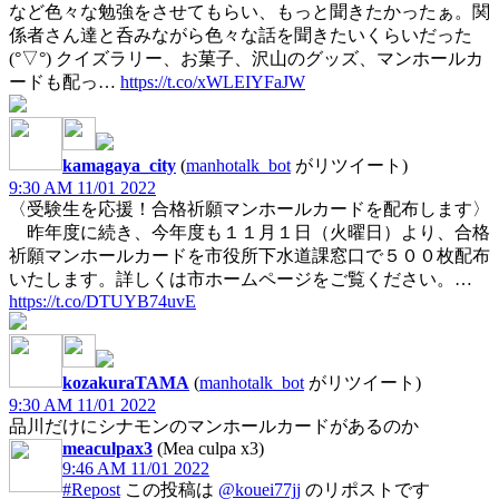
など色々な勉強をさせてもらい、もっと聞きたかったぁ。関
係者さん達と呑みながら色々な話を聞きたいくらいだった
(°▽°) クイズラリー、お菓子、沢山のグッズ、マンホールカ
ードも配っ…
https://t.co/xWLEIYFaJW
kamagaya_city
(
manhotalk_bot
がリツイート)
9:30 AM 11/01 2022
〈受験生を応援！合格祈願マンホールカードを配布します〉
昨年度に続き、今年度も１１月１日（火曜日）より、合格
祈願マンホールカードを市役所下水道課窓口で５００枚配布
いたします。詳しくは市ホームページをご覧ください。…
https://t.co/DTUYB74uvE
kozakuraTAMA
(
manhotalk_bot
がリツイート)
9:30 AM 11/01 2022
品川だけにシナモンのマンホールカードがあるのか
meaculpax3
(Mea culpa x3)
9:46 AM 11/01 2022
#Repost
この投稿は
@kouei77jj
のリポストです