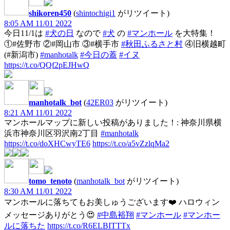
shikoren450
(
shintochigi1
がリツイート)
8:05 AM 11/01 2022
今日11/1は
#犬の日
なので
#犬
の
#マンホール
を大特集！
①#佐野市 ②#岡山市 ③#横手市
#秋田ふるさと村
④旧横越町
(#新潟市)
#manhotalk
#今日の蓋
#イヌ
https://t.co/QQf2pEJHwQ
manhotalk_bot
(
42ER03
がリツイート)
8:21 AM 11/01 2022
マンホールマップに新しい投稿がありました！: 神奈川県横
浜市神奈川区羽沢南2丁目
#manhotalk
https://t.co/doXHCwyTE6
https://t.co/a5vZzlqMa2
tomo_tenoto
(
manhotalk_bot
がリツイート)
8:30 AM 11/01 2022
マンホールに落ちてもお美しゅうございます❤️ ハロウィン
メッセージありがとう😍
#中島裕翔
#マンホール
#マンホー
ルに落ちた
https://t.co/R6ELBITTTx