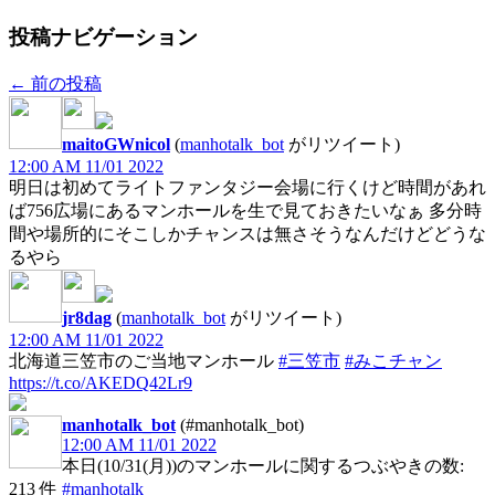
投稿ナビゲーション
←
前の投稿
maitoGWnicol
(
manhotalk_bot
がリツイート)
12:00 AM 11/01 2022
明日は初めてライトファンタジー会場に行くけど時間があれ
ば756広場にあるマンホールを生で見ておきたいなぁ 多分時
間や場所的にそこしかチャンスは無さそうなんだけどどうな
るやら
jr8dag
(
manhotalk_bot
がリツイート)
12:00 AM 11/01 2022
北海道三笠市のご当地マンホール
#三笠市
#みこチャン
https://t.co/AKEDQ42Lr9
manhotalk_bot
(#manhotalk_bot)
12:00 AM 11/01 2022
本日(10/31(月))のマンホールに関するつぶやきの数:
213 件
#manhotalk