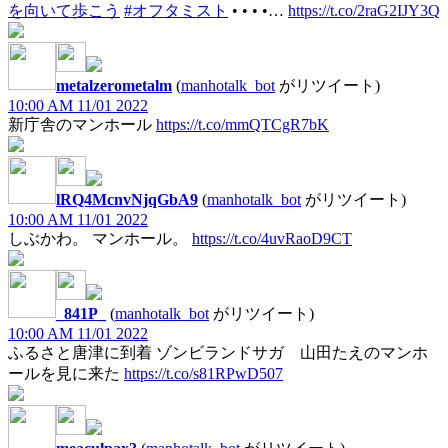
を向いて歩こう
#オフタミスト
• • • •…
https://t.co/2raG2IJY3Q
metalzerometalm
(
manhotalk_bot
がリツイート)
10:00 AM 11/01 2022
新庁舎のマンホール
https://t.co/mmQTCgR7bK
lRQ4McnvNjqGbA9
(
manhotalk_bot
がリツイート)
10:00 AM 11/01 2022
しぶかわ。 マンホール。
https://t.co/4uvRaoD9CT
_841P_
(
manhotalk_bot
がリツイート)
10:00 AM 11/01 2022
ふるさと唐津に到着 ゾンビランドサガ 山田たえのマンホ
ールを見に来た
https://t.co/s81RPwD507