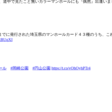
、道中で見たこと無いカラーマンホールにも『偶然』出逢いました(
弾までに発行された埼玉県のマンホールカード４３種のうち、これま
88kBUqXI
ール
#岡崎公園
#円山公園
https://t.co/vOhOyhPTr4