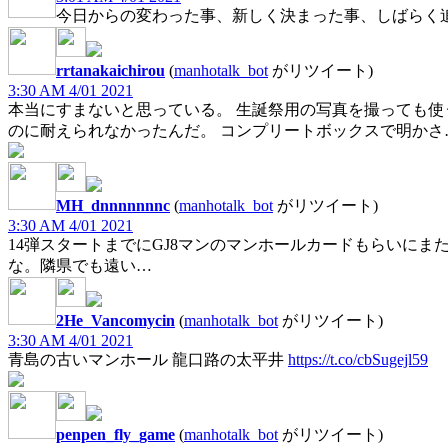
今日からの変わった事、新しく決まった事、しばらく追
rrtanakaichirou
(
manhotalk_bot
がリツイート)
3:30 AM 4/01 2021
本当にすまないと思っている。 生誕祭用の写真を撮っても使
のに耐えられなかったんだ。 コンプリートボックスで明か
MH_dnnnnnnnc
(
manhotalk_bot
がリツイート)
3:30 AM 4/01 2021
14弾スタートまでにGJ8マンのマンホールカードもらいに
な。隣県でも遠い…
2He_Vancomycin
(
manhotalk_bot
がリツイート)
3:30 AM 4/01 2021
青島の古いマンホール 龍口路の太平井
https://t.co/cbSugejl59
penpen_fly_game
(
manhotalk_bot
がリツイート)