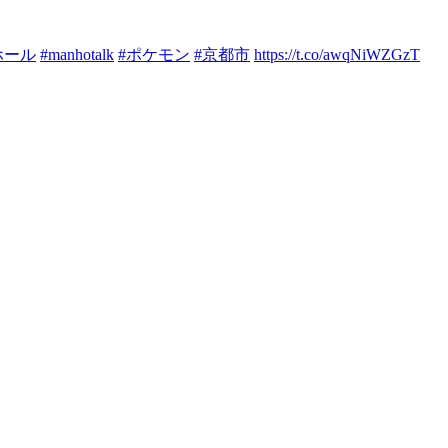
ホール
#manhotalk
#ポケモン
#京都市
https://t.co/awqNiWZGzT