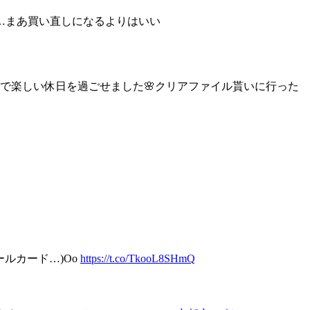
…まあ買い直しになるよりはいい
麗で楽しい休日を過ごせました🌸クリアファイル貰いに行った
ルカード…)Oo
https://t.co/TkooL8SHmQ