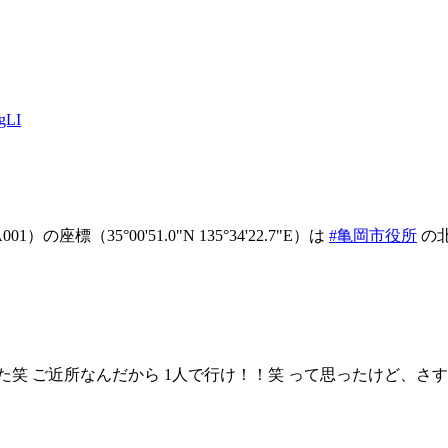
hgLI
001）の座標（35°00'51.0"N 135°34'22.7"E）は
#亀岡市役所
の
笑 ご近所なんだから 1人で行け！！笑 って思ったけど、さす