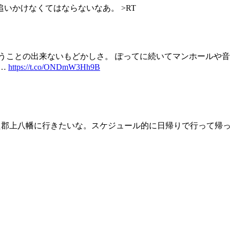
いかけなくてはならないなあ。 >RT
うことの出来ないもどかしさ。 ぽってに続いてマンホールや音
さ…
https://t.co/ONDmW3Hh9B
また郡上八幡に行きたいな。スケジュール的に日帰りで行って帰