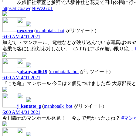
友鉄旧社章蓋と參拜で八坂神社と花見で円山公園に行
https://t.co/awqNiWZGzT
nexzero
(
manhotalk_bot
がリツイート)
6:00 AM 4/01 2021
加えて ・マンホール、電柱などが映り込んでいる写真はSN
名乗る客には絶対応対しない。（NTTはアポが無い限り絶…
yukanyan0619
(
manhotalk_bot
がリツイート)
6:00 AM 4/01 2021
『こち亀』マンホール 今日は２個見つけました😉 大原部長
j_kentate_g
(
manhotalk_bot
がリツイート)
6:00 AM 4/01 2021
今川義元のマンホール発見！！ 今まで無かったよね？
#マン