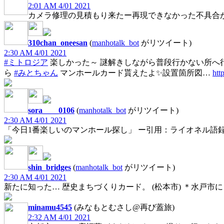
2:01 AM 4/01 2021
カメラ修理の見積もり来たー再現できなかった不具合
310chan_oneesan
(
manhotalk_bot
がリツイート)
2:30 AM 4/01 2021
#ミトロジア
楽しかった～ 謎解きしながら普段行かない所へ
ら
#みとちゃん
マンホールカード貰えたよ✨設置箇所図…
htt
sora____0106
(
manhotalk_bot
がリツイート)
2:30 AM 4/01 2021
「今日1番楽しいのマンホール探し」 ー引用：ライオネル語
shin_bridges
(
manhotalk_bot
がリツイート)
2:30 AM 4/01 2021
新たに知った… 歴史まちづくりカード。 (松本市) ＊水戸市
minamu4545
(みなもとむさし@再び蓋旅)
2:32 AM 4/01 2021