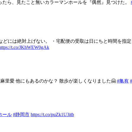
ったら、見たこと無いカラーマンホールを『偶然』見つけた。
Sなどには絶対上げない。 ・宅配便の受取は日にちと時間を指定
https://t.co/JKhWEW0gAk
と麻里愛 他にもあるのかな？ 散歩が楽しくなりました🤗
#亀有
ホール
#静岡市
https://t.co/puZk1U3itb