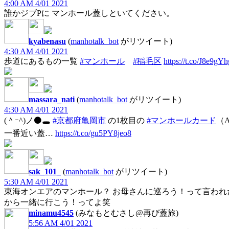
4:00 AM 4/01 2021
誰かジブPに マンホール蓋しといてください。
kyabenasu
(
manhotalk_bot
がリツイート)
4:30 AM 4/01 2021
歩道にあるもの一覧
#マンホール
#稲毛区
https://t.co/J8e9gY
massara_nati
(
manhotalk_bot
がリツイート)
4:30 AM 4/01 2021
(＾ｰ^)ノ⚫️🕳
#京都府亀岡市
の1枚目の
#マンホールカード
（A
一番近い蓋…
https://t.co/gu5PY8jeo8
sak_101_
(
manhotalk_bot
がリツイート)
5:30 AM 4/01 2021
東海オンエアのマンホール？ お母さんに巡ろう！って言われた
から一緒に行こう！ってよ笑
minamu4545
(みなもとむさし@再び蓋旅)
5:56 AM 4/01 2021