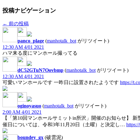
投稿ナビゲーション
←
前の投稿
panco_plage
(
manhotalk_bot
がリツイート)
12:30 AM 4/01 2021
ハマ来る度にマンホール撮ってる
dC52GTuN7Oovbmp
(
manhotalk_bot
がリツイート)
12:30 AM 4/01 2021
可愛いマンホールです 一昨日に設置されたようです
https://t.
oginoyasuo
(
manhotalk_bot
がリツイート)
2:00 AM 4/01 2021
【「第10回マンホールサミットin所沢」開催のお知らせ】 
催日については、令和3年11月20日（土曜）と決定し…
https:
boundey_gx
(破雲泥)