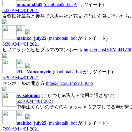
minamu4545
(
manhotalk_bot
がリツイート)
6:00 AM 4/01 2021
友鉄旧社章蓋と參拜で八坂神社と花見で円山公園に行ったら
makiko_july25
(
manhotalk_bot
がリツイート)
6:30 AM 4/01 2021
ヒノアラシとヒヒダルマのマンホール
https://t.co/4VFMaH1Z6f
2He_Vancomycin
(
manhotalk_bot
がリツイート)
6:30 AM 4/01 2021
マンホールの開き方
https://t.co/CJmSvTJKFS
as_sakimori
(こひつじas防人％食用に適さない)
6:30 AM 4/01 2021
中学生くらいの子らのキャッキャウフフしてる声が聞
makiko_july25
(
manhotalk_bot
がリツイート)
7:00 AM 4/01 2021