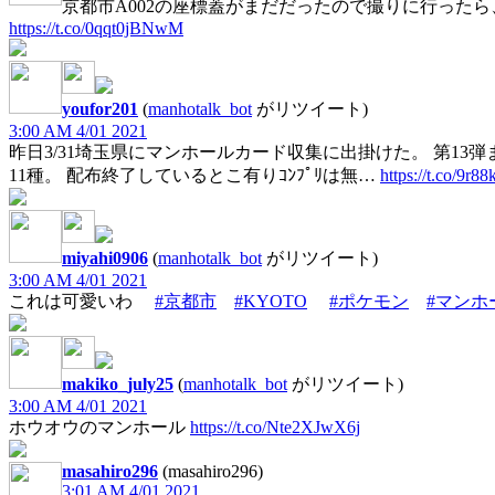
京都市A002の座標蓋がまだだったので撮りに行ったら
https://t.co/0qqt0jBNwM
youfor201
(
manhotalk_bot
がリツイート)
3:00 AM 4/01 2021
昨日3/31埼玉県にマンホールカード収集に出掛けた。 第13
11種。 配布終了しているとこ有りｺﾝﾌﾟﾘは無…
https://t.co/9r
miyahi0906
(
manhotalk_bot
がリツイート)
3:00 AM 4/01 2021
これは可愛いわ
#京都市
#KYOTO
#ポケモン
#マンホ
makiko_july25
(
manhotalk_bot
がリツイート)
3:00 AM 4/01 2021
ホウオウのマンホール
https://t.co/Nte2XJwX6j
masahiro296
(masahiro296)
3:01 AM 4/01 2021