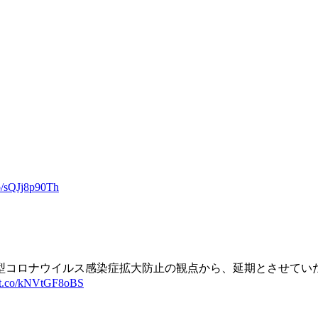
co/sQJj8p90Th
新型コロナウイルス感染症拡大防止の観点から、延期とさせていた
//t.co/kNVtGF8oBS