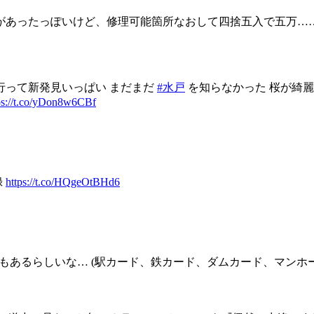
があったっぽいけど、修理可能箇所なおして四捨五入で五万…
行って新発見いっぱい まだまだ
#水戸
を知らなかった 桜が綺
ps://t.co/yDon8w6CBf
録
https://t.co/HQgeOtBHd6
にもあるらしいな… (駅カード、鉄カード、ダムカード、マンホー