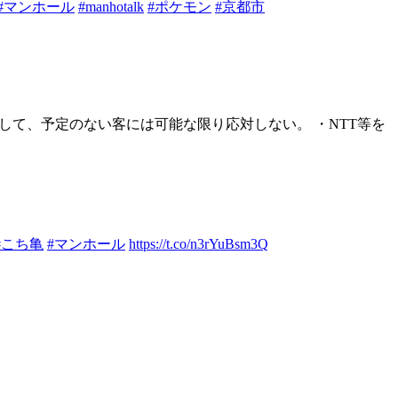
#マンホール
#manhotalk
#ポケモン
#京都市
して、予定のない客には可能な限り応対しない。 ・NTT等を
#こち亀
#マンホール
https://t.co/n3rYuBsm3Q