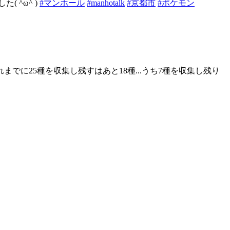
 ^ω^ )
#マンホール
#manhotalk
#京都市
#ポケモン
でに25種を収集し残すはあと18種...うち7種を収集し残り