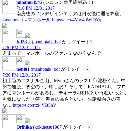
minamu4545
(シコレン＠房總制覇！)
7:10 PM 12/01 2017
南房總のノンデザインエリアは日沒後に通る算段。
#manhotalk
#マンホール
https://t.co/4Mw4oWlDYq
KJ33_t
(
manhotalk_bot
がリツイート)
7:30 PM 12/01 2017
えまって、マンホールのファンミなの？なんで
nebl01
(
manhotalk_bot
がリツイート)
7:30 PM 12/01 2017
初上陸のアスナル金山、Myuuさんのラス1『♪池松くん』中
盤で離脱。寒空の下、申し訳！ そして、RADHALL。 フロ
アにマンホールがあるし、テキーラ4杯1Kという狂いっぷり
も気になった（笑） 舞台の高さといい、生誕祭向きの箱
な…
https://t.co/rrzl4VB5hV
Orihika
(
kokutetsu1987
がリツイート)