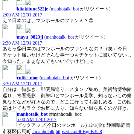
kitakitune522je
(
manhotalk_bot
がリツイート)
2:00 AM 12/01 2017
え？日本のは、マンホールのファンミ？😵
mayu_0823jj
(
manhotalk_bot
がリツイート)
2:30 AM 12/01 2017
あらっ😱日本のはマンホールのファンミなの？（笑）今日
チケット届いたけどそんな事一つもチケットに書いてないし
今知った。まぁなんでもいいですけど(-_-;)
rutile_moe
(
manhotalk_bot
がリツイート)
3:30 AM 12/01 2017
自分は、街歩き、郵便局巡り、スタンプ集め、美術館博物館
巡り、青看撮影、御朱印とマンホール見学、知らないもの発
見などなどが好きなので、どこに行っても楽しめる。この性
質はとてもラクでお気に入り。知らない街を歩くのが好き。
manhotalk_bot
(#manhotalk_bot)
5:00 AM 12/01 2017
ピックアップ(今日のマンホール) 12/1(金): 静岡県静岡
市葵区伝馬町
#manhotalk
https://t.co/blPBguB3C8