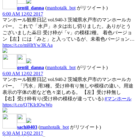
gentil_danna
(
manhotalk_bot
がリツイート)
6:00 AM 12/02 2017
マンホール観察日記 vol.940-3 茨城県水戸市のマンホールカ
バー。 これで「水戸」ネタは出し切りました。ありがとう
ございました🙇🏻 受け枠が「v」の模様2種。 着色バージョ
ン【左】には「みと」と入っているが、未着色バージョン…
https://t.co/mHltYw3KAa
gentil_danna
(
manhotalk_bot
がリツイート)
6:00 AM 12/02 2017
マンホール観察日記 vol.940-2 茨城県水戸市のマンホールカ
バー。 「汚水」用3種。受け枠有り無しや模様の違い。用途
表示の字体の差など色々楽しめる。 【左】受け枠無し
【右】受け枠有り(受け枠の模様が違っている)
#マンホール
https://t.co/Q7KIclQwWo
sachi0403
(
manhotalk_bot
がリツイート)
6:30 AM 12/02 2017