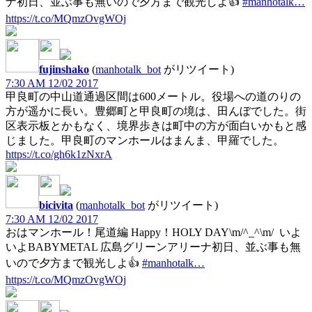
ナ初日、並ぶ事も無いので夕方まで観光しよ👍
#manhotalk…
https://t.co/MQmzOvgWOj
fujinshako
(
manhotalk_bot
がリツイート)
7:30 AM 12/02 2017
甲良町の中山道通過区間は600メートル。役場への道のりの
方が遥かに長い。豊郷町と甲良町の境は、田んぼでした。街
区表示板とかもなく、境界歩きは町中の方が面白いかもと感
じました。甲良町のマンホールはまんま、甲羅でした。
https://t.co/gh6k1zNxrA
bicivita
(
manhotalk_bot
がリツイート)
7:30 AM 12/02 2017
おはマンホール！尾道編 Happy！HOLY DAY\m/^_^\m/ いよ
いよBABYMETAL 広島グリーンアリーナ初日、並ぶ事も無
いので夕方まで観光しよ👍
#manhotalk…
https://t.co/MQmzOvgWOj