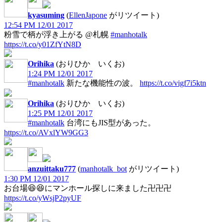
kyasuming
(
EllenJapone
がリツイート)
12:54 PM 12/01 2017
粉雪で柄が浮き上がる @札幌
#manhotalk
https://t.co/y01ZfYtN8D
Orihika
(おりひか いくお)
1:24 PM 12/01 2017
#manhotalk
新たな機能性の波。
https://t.co/vigf7i5ktn
Orihika
(おりひか いくお)
1:25 PM 12/01 2017
#manhotalk
台湾にもJIS型があった。
https://t.co/AVxlYW9GG3
anzuittaku777
(
manhotalk_bot
がリツイート)
1:30 PM 12/01 2017
お台場😆😆にマンホール探しに来ました卍卍卍
https://t.co/yWsjP2pyUF