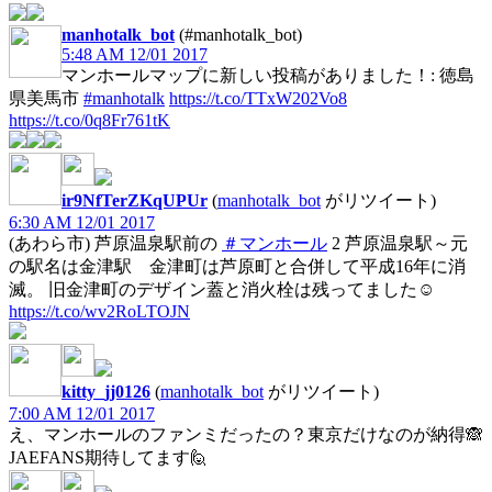
manhotalk_bot
(#manhotalk_bot)
5:48 AM 12/01 2017
マンホールマップに新しい投稿がありました！: 徳島
県美馬市
#manhotalk
https://t.co/TTxW202Vo8
https://t.co/0q8Fr761tK
ir9NfTerZKqUPUr
(
manhotalk_bot
がリツイート)
6:30 AM 12/01 2017
(あわら市) 芦原温泉駅前の
＃マンホール
2 芦原温泉駅～元
の駅名は金津駅 金津町は芦原町と合併して平成16年に消
滅。 旧金津町のデザイン蓋と消火栓は残ってました☺️
https://t.co/wv2RoLTOJN
kitty_jj0126
(
manhotalk_bot
がリツイート)
7:00 AM 12/01 2017
え、マンホールのファンミだったの？東京だけなのが納得🙈
JAEFANS期待してます🙋