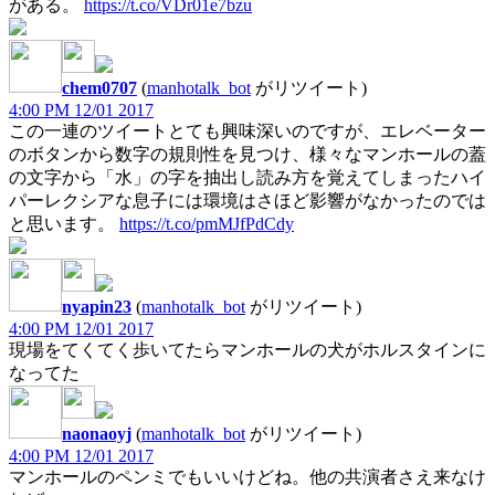
がある。
https://t.co/VDr01e7bzu
chem0707
(
manhotalk_bot
がリツイート)
4:00 PM 12/01 2017
この一連のツイートとても興味深いのですが、エレベーター
のボタンから数字の規則性を見つけ、様々なマンホールの蓋
の文字から「水」の字を抽出し読み方を覚えてしまったハイ
パーレクシアな息子には環境はさほど影響がなかったのでは
と思います。
https://t.co/pmMJfPdCdy
nyapin23
(
manhotalk_bot
がリツイート)
4:00 PM 12/01 2017
現場をてくてく歩いてたらマンホールの犬がホルスタインに
なってた
naonaoyj
(
manhotalk_bot
がリツイート)
4:00 PM 12/01 2017
マンホールのペンミでもいいけどね。他の共演者さえ来なけ