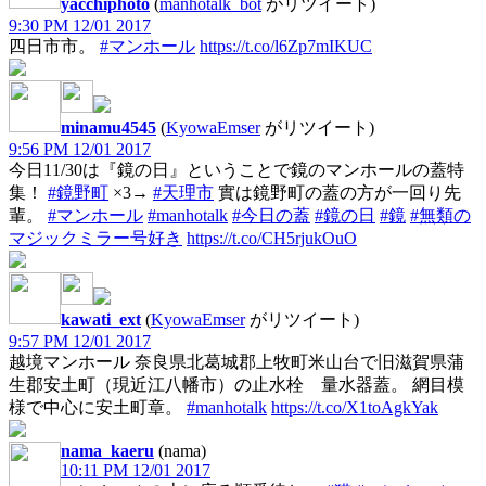
yacchiphoto
(
manhotalk_bot
がリツイート)
9:30 PM 12/01 2017
四日市市。
#マンホール
https://t.co/l6Zp7mIKUC
minamu4545
(
KyowaEmser
がリツイート)
9:56 PM 12/01 2017
今日11/30は『鏡の日』ということで鏡のマンホールの蓋特
集！
#鏡野町
×3→
#天理市
實は鏡野町の蓋の方が一回り先
輩。
#マンホール
#manhotalk
#今日の蓋
#鏡の日
#鏡
#無類の
マジックミラー号好き
https://t.co/CH5rjukOuO
kawati_ext
(
KyowaEmser
がリツイート)
9:57 PM 12/01 2017
越境マンホール 奈良県北葛城郡上牧町米山台で旧滋賀県蒲
生郡安土町（現近江八幡市）の止水栓 量水器蓋。 網目模
様で中心に安土町章。
#manhotalk
https://t.co/X1toAgkYak
nama_kaeru
(nama)
10:11 PM 12/01 2017