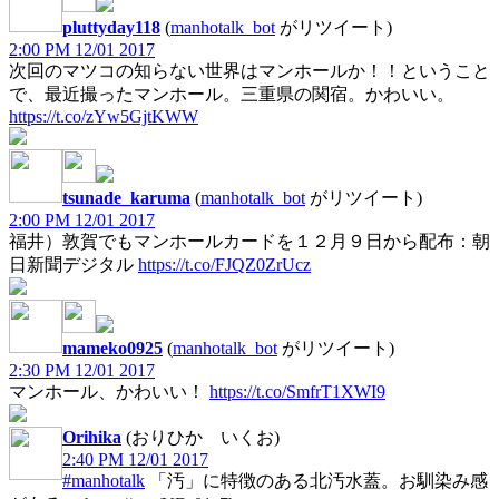
pluttyday118
(
manhotalk_bot
がリツイート)
2:00 PM 12/01 2017
次回のマツコの知らない世界はマンホールか！！ということ
で、最近撮ったマンホール。三重県の関宿。かわいい。
https://t.co/zYw5GjtKWW
tsunade_karuma
(
manhotalk_bot
がリツイート)
2:00 PM 12/01 2017
福井）敦賀でもマンホールカードを１２月９日から配布：朝
日新聞デジタル
https://t.co/FJQZ0ZrUcz
mameko0925
(
manhotalk_bot
がリツイート)
2:30 PM 12/01 2017
マンホール、かわいい！
https://t.co/SmfrT1XWI9
Orihika
(おりひか いくお)
2:40 PM 12/01 2017
#manhotalk
「汚」に特徴のある北汚水蓋。お馴染み感