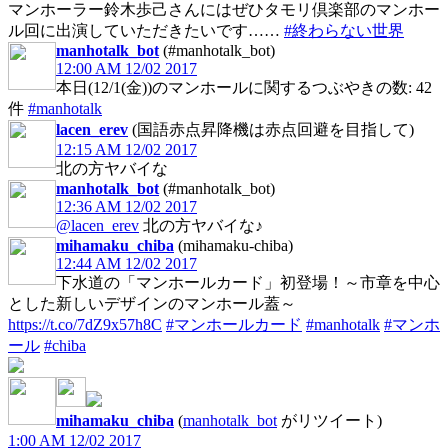
マンホーラー鈴木歩己さんにはぜひタモリ倶楽部のマンホー
ル回に出演していただきたいです……
#終わらない世界
manhotalk_bot
(#manhotalk_bot)
12:00 AM 12/02 2017
本日(12/1(金))のマンホールに関するつぶやきの数: 42
件
#manhotalk
lacen_erev
(国語赤点昇降機は赤点回避を目指して)
12:15 AM 12/02 2017
北の方ヤバイな
manhotalk_bot
(#manhotalk_bot)
12:36 AM 12/02 2017
@lacen_erev
北の方ヤバイな♪
mihamaku_chiba
(mihamaku-chiba)
12:44 AM 12/02 2017
下水道の「マンホールカード」初登場！～市章を中心
とした新しいデザインのマンホール蓋～
https://t.co/7dZ9x57h8C
#マンホールカード
#manhotalk
#マンホ
ール
#chiba
mihamaku_chiba
(
manhotalk_bot
がリツイート)
1:00 AM 12/02 2017