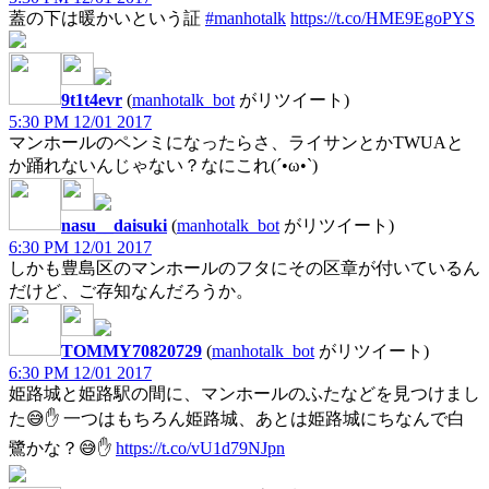
蓋の下は暖かいという証
#manhotalk
https://t.co/HME9EgoPYS
9t1t4evr
(
manhotalk_bot
がリツイート)
5:30 PM 12/01 2017
マンホールのペンミになったらさ、ライサンとかTWUAと
か踊れないんじゃない？なにこれ(´•ω•`)
nasu__daisuki
(
manhotalk_bot
がリツイート)
6:30 PM 12/01 2017
しかも豊島区のマンホールのフタにその区章が付いているん
だけど、ご存知なんだろうか。
TOMMY70820729
(
manhotalk_bot
がリツイート)
6:30 PM 12/01 2017
姫路城と姫路駅の間に、マンホールのふたなどを見つけまし
た😅✋️ 一つはもちろん姫路城、あとは姫路城にちなんで白
鷺かな？😅✋️
https://t.co/vU1d79NJpn