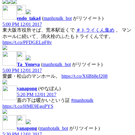
endo_taka4
(
manhotalk_bot
がリツイート)
5:00 PM 12/01 2017
東大阪市役所そば、荒本駅近くで
＃トライくん集め
。 マン
ホールに続いて、消火栓のふたもトライくんです。
https://t.co/PFDGELpF8v
Ta_Yoneya
(
manhotalk_bot
がリツイート)
5:00 PM 12/01 2017
愛媛・松山のマンホール。
https://t.co/X6Bb8eJ208
yanapong
(やなぽん)
5:20 PM 12/01 2017
蓋の下は暖かいという証
#manhotalk
https://t.co/HME9EgoPYS
yanapong
(
manhotalk_bot
がリツイート)
5:30 PM 12/01 2017