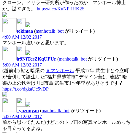
クローン。ドリラー研究所が作ったのか、マンホール博士
か。謎すぎる。
https://t.co/KuNPiJHK2S
tokimaa
(
manhotalk_bot
がリツイート)
4:00 AM 12/02 2017
マンホール違いかと思います。
ir9NfTerZKqUPUr
(
manhotalk_bot
がリツイート)
5:00 AM 12/02 2017
(越前市) 鮎と暗渠の
＃マンホール
平成17年 武生市と今立町
が合併して誕生した“福井県越前市” デザイン蓋は“若鮎” 暗
渠の上の鉄蓋は ｢旧市章:武生市｣～年季がありそうです🎵
https://t.co/dgkaUc5vDP
_yuzunyan
(
manhotalk_bot
がリツイート)
5:00 AM 12/02 2017
前から思ってたんだけどこのトプ画の写真マンホールめっち
ゃ目立ってるよね。