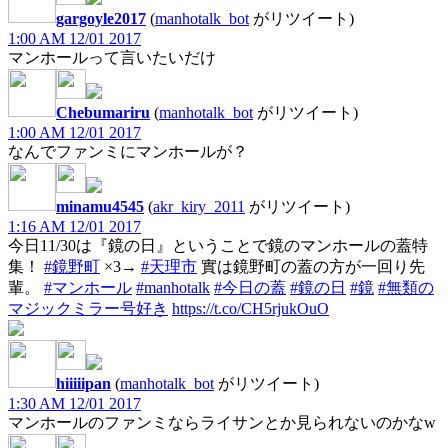
gargoyle2017
(
manhotalk_bot
がリツイート)
1:00 AM 12/01 2017
マンホールって言いたいだけ
Chebumariru
(
manhotalk_bot
がリツイート)
1:00 AM 12/01 2017
なんでファンミにマンホールが？
minamu4545
(
akr_kiry_2011
がリツイート)
1:16 AM 12/01 2017
今日11/30は『鏡の日』ということで鏡のマンホールの蓋特
集！
#鏡野町
×3→
#天理市
實は鏡野町の蓋の方が一回り先
輩。
#マンホール
#manhotalk
#今日の蓋
#鏡の日
#鏡
#無類の
マジックミラー号好き
https://t.co/CH5rjukOuO
hiiiiipan
(
manhotalk_bot
がリツイート)
1:30 AM 12/01 2017
マンホールのファンミならライサンとか見られないのかなw