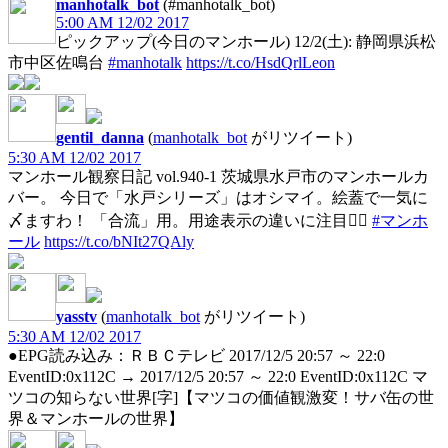
manhotalk_bot
(#manhotalk_bot)
5:00 AM 12/02 2017
ピックアップ(今日のマンホール) 12/2(土): 静岡県浜松
市中区佐鳴台
#manhotalk
https://t.co/HsdQrlLeon
gentil_danna
(
manhotalk_bot
がリツイート)
5:30 AM 12/02 2017
マンホール観察日記 vol.940-1 茨城県水戸市のマンホールカ
バー。 今日で「水戸シリーズ」はオシマイ。絵蓋で一気に
〆ますわ！ 「合流」用。用途表示の違いに注目☝🏻
#マンホ
ール
https://t.co/bNIt27QAly
yasstv
(
manhotalk_bot
がリツイート)
5:30 AM 12/02 2017
●EPG読み込み：ＲＢＣテレビ 2017/12/5 20:57 ～ 22:0
EventID:0x112C → 2017/12/5 20:57 ～ 22:0 EventID:0x112C マ
ツコの知らない世界[字]【マツコの価値観激変！サバ缶の世
界＆マンホールの世界】