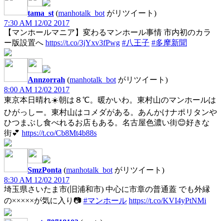
tama_st
(
manhotalk_bot
がリツイート)
7:30 AM 12/02 2017
【マンホールマニア】変わるマンホール事情 市内初のカラ
ー版設置へ
https://t.co/3jYxv3fPwg
#八王子
#多摩新聞
Annzorrah
(
manhotalk_bot
がリツイート)
8:00 AM 12/02 2017
東京本日晴れ☀️朝は８℃。暖かいわ。東村山のマンホールは
ひがっしー。東村山はコメダがある。あんかけナポリタンや
ひつまぶし食べれるお店もある。名古屋色濃い街😊好きな
街💕
https://t.co/Cb8Mt4b88s
SmzPonta
(
manhotalk_bot
がリツイート)
8:30 AM 12/02 2017
埼玉県さいたま市(旧浦和市) 中心に市章の普通蓋 でも外縁
の×××××が気に入り📷
#マンホール
https://t.co/KVI4yPtNMi