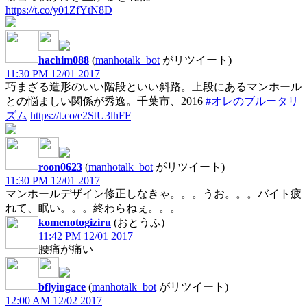
https://t.co/y01ZfYtN8D
hachim088
(
manhotalk_bot
がリツイート)
11:30 PM 12/01 2017
巧まざる造形のいい階段といい斜路。上段にあるマンホール
との悩ましい関係が秀逸。千葉市、2016
#オレのブルータリ
ズム
https://t.co/e2StU3lhFF
roon0623
(
manhotalk_bot
がリツイート)
11:30 PM 12/01 2017
マンホールデザイン修正しなきゃ。。。うお。。。バイト疲
れて、眠い。。。終わらねぇ。。。
komenotogiziru
(おとうふ)
11:42 PM 12/01 2017
腰痛が痛い
bflyingace
(
manhotalk_bot
がリツイート)
12:00 AM 12/02 2017