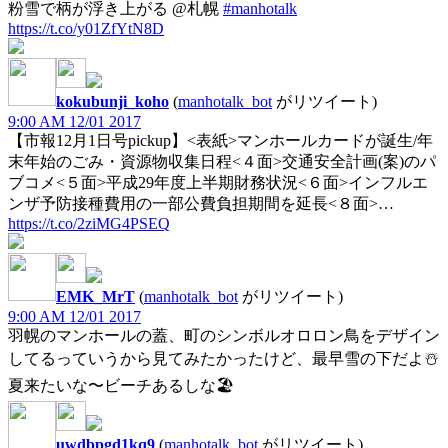
粉雪で柄が浮き上がる @札幌
#manhotalk
https://t.co/y01ZfYtN8D
kokubunji_koho
(
manhotalk_bot
がリツイート)
9:00 AM 12/01 2017
【市報12月1日号pickup】<表紙>マンホールカードが誕生/年
末年始のごみ・資源物収集日程<４面>交通安全計画(案)のパ
ブコメ<５面>平成29年度上半期財務状況<６面>インフルエ
ンザ予防接種費用の一部公費負担期間を延長<８面>…
https://t.co/2ziMG4PSEQ
EMK_MrT
(
manhotalk_bot
がリツイート)
9:00 AM 12/01 2017
羽幌のマンホールの蓋、町のシンボルオロロン鳥をデザイン
してるっていうから見てみたかったけど、最早雪の下だよ☃️
夏来たいな〜ビーチあるしな🏖
uwdbpgd1kq9
(
manhotalk_bot
がリツイート)