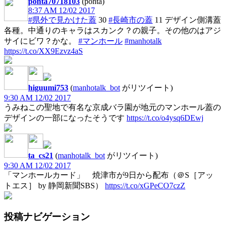
ponta70718103
(ponta)
8:37 AM 12/02 2017
#県外で見かけた蓋
30
#長崎市の蓋
11 デザイン側溝蓋
各種。中通りのキャラはスカンク？の親子。その他のはアジ
サイにビワ？かな。
#マンホール
#manhotalk
https://t.co/XX9Ezvz4aS
higuumi753
(
manhotalk_bot
がリツイート)
9:30 AM 12/02 2017
うみねこの聖地で有名な京成バラ園が地元のマンホール蓋の
デザインの一部になったそうです
https://t.co/o4ysq6DEwj
ta_cs21
(
manhotalk_bot
がリツイート)
9:30 AM 12/02 2017
「マンホールカード」 焼津市が9日から配布（＠S［アッ
トエス］ by 静岡新聞SBS）
https://t.co/xGPeCO7czZ
投稿ナビゲーション