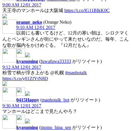
9:00 AM 12/01 2017
天王寺のマンホールは大阪城
https://t.co/lG11BIkK0C
orange_neko
(Orange Neko)
9:10 AM 12/01 2017
以前にも書いてるけど、12月の寒い朝は、シロクマく
んとペンギンさんが街にやって来たせいなのだ。毎年、こん
な歌が脳内をかけめぐる。『12月だもん』
kyasuming
(
fuwafuwa33333
がリツイート)
9:12 AM 12/01 2017
粉雪で柄が浮き上がる @札幌
#manhotalk
https://t.co/y01ZfYtN8D
0415Happy
(
manhotalk_bot
がリツイート)
9:30 AM 12/01 2017
マンホールはどこまで見たんやろ？
kyasuming
(
momo_hina_sen
がリツイート)