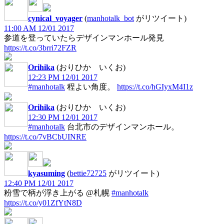
cynical_voyager
(
manhotalk_bot
がリツイート)
11:00 AM 12/01 2017
参道を登っていたらデザインマンホール発見
https://t.co/3brri72FZR
Orihika
(おりひか いくお)
12:23 PM 12/01 2017
#manhotalk
程よい角度。
https://t.co/hGIyxM4I1z
Orihika
(おりひか いくお)
12:30 PM 12/01 2017
#manhotalk
台北市のデザインマンホール。
https://t.co/7vBCbUINRE
kyasuming
(
bettie72725
がリツイート)
12:40 PM 12/01 2017
粉雪で柄が浮き上がる @札幌
#manhotalk
https://t.co/y01ZfYtN8D