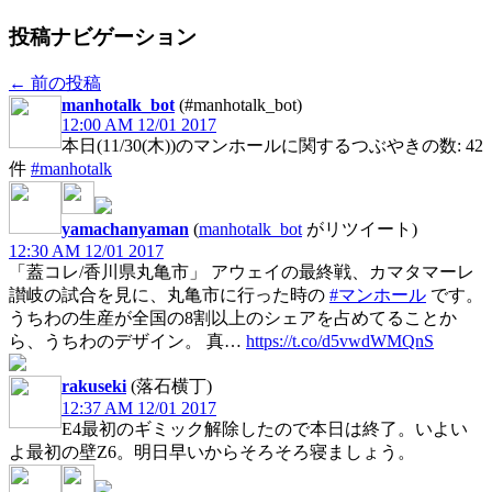
投稿ナビゲーション
←
前の投稿
manhotalk_bot
(#manhotalk_bot)
12:00 AM 12/01 2017
本日(11/30(木))のマンホールに関するつぶやきの数: 42
件
#manhotalk
yamachanyaman
(
manhotalk_bot
がリツイート)
12:30 AM 12/01 2017
「蓋コレ/香川県丸亀市」 アウェイの最終戦、カマタマーレ
讃岐の試合を見に、丸亀市に行った時の
#マンホール
です。
うちわの生産が全国の8割以上のシェアを占めてることか
ら、うちわのデザイン。 真…
https://t.co/d5vwdWMQnS
rakuseki
(落石横丁)
12:37 AM 12/01 2017
E4最初のギミック解除したので本日は終了。いよい
よ最初の壁Z6。明日早いからそろそろ寝ましょう。