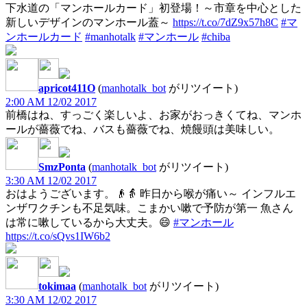
下水道の「マンホールカード」初登場！～市章を中心とした
新しいデザインのマンホール蓋～
https://t.co/7dZ9x57h8C
#マ
ンホールカード
#manhotalk
#マンホール
#chiba
apricot411O
(
manhotalk_bot
がリツイート)
2:00 AM 12/02 2017
前橋はね、すっごく楽しいよ、お家がおっきくてね、マンホ
ールが薔薇でね、バスも薔薇でね、焼饅頭は美味しい。
SmzPonta
(
manhotalk_bot
がリツイート)
3:30 AM 12/02 2017
おはようございます。👴👵 昨日から喉が痛い～ インフルエ
ンザワクチンも不足気味。こまかい嗽で予防が第一 魚さん
は常に嗽しているから大丈夫。😄
#マンホール
https://t.co/sQvs1IW6b2
tokimaa
(
manhotalk_bot
がリツイート)
3:30 AM 12/02 2017