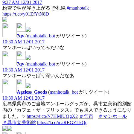
9:37 AM 12/01 2017
粉雪で柄が浮き上がる @札幌
#manhotalk
https://t.co/y01ZfYtN8D
7qy
(
manhotalk_bot
がリツイート)
10:30 AM 12/01 2017
マンホールはいってみたいな
7qy
(
manhotalk_bot
がリツイート)
10:30 AM 12/01 2017
マンホールやっぱり深いんだなあ
Ageless_Goods
(
manhotalk_bot
がリツイート)
10:30 AM 12/01 2017
広島県呉市のご当地マンホールグッズが、呉市立美術館別館
内の『カフェ・ザ・ブリックス』でも購入できるようになり
ました。✨
https://t.co/N7HMlUOgX2
＃呉市
＃マンホール
＃呉市立美術館
https://t.co/maREGZLkQq