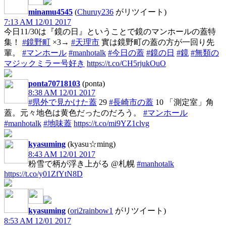
minamu4545
(
Churuy236
がリツイート)
7:13 AM 12/01 2017
今日11/30は『鏡の日』ということで鏡のマンホールの蓋特
集！
#鏡野町
×3→
#天理市
實は鏡野町の蓋の方が一回り先
輩。
#マンホール
#manhotalk
#今日の蓋
#鏡の日
#鏡
#無類の
マジックミラー号好き
https://t.co/CH5rjukOuO
ponta70718103
(ponta)
8:38 AM 12/01 2017
#県外で見かけた蓋
29
#長崎市の蓋
10 「測定室」角
蓋。元々地色は黄色だったのだろう。
#マンホール
#manhotalk
#地味蓋
https://t.co/mi9YZ1clvg
kyasuming
(kyasu☆ming)
8:43 AM 12/01 2017
粉雪で柄が浮き上がる @札幌
#manhotalk
https://t.co/y01ZfYtN8D
kyasuming
(
ori2rainbow1
がリツイート)
8:53 AM 12/01 2017