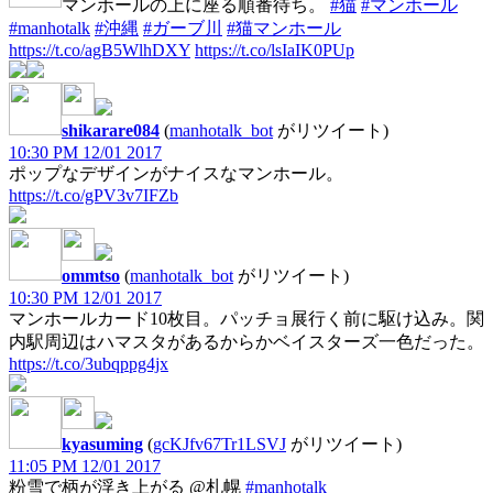
マンホールの上に座る順番待ち。
#猫
#マンホール
#manhotalk
#沖縄
#ガーブ川
#猫マンホール
https://t.co/agB5WlhDXY
https://t.co/lsIaIK0PUp
shikarare084
(
manhotalk_bot
がリツイート)
10:30 PM 12/01 2017
ポップなデザインがナイスなマンホール。
https://t.co/gPV3v7IFZb
ommtso
(
manhotalk_bot
がリツイート)
10:30 PM 12/01 2017
マンホールカード10枚目。パッチョ展行く前に駆け込み。関
内駅周辺はハマスタがあるからかベイスターズ一色だった。
https://t.co/3ubqppg4jx
kyasuming
(
gcKJfv67Tr1LSVJ
がリツイート)
11:05 PM 12/01 2017
粉雪で柄が浮き上がる @札幌
#manhotalk