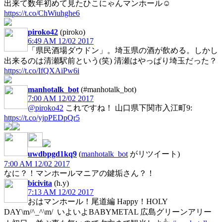
出来て数年初めて見たひこにゃんマンホール☺️
https://t.co/ChWiuhghe6
piroko42
(piroko)
6:49 AM 12/02 2017
「県民酒場ダウドン」。埼玉県の酒が飲める。しかし
出来るのは清瀬駅前という(笑) 清瀬はやっぱり埼玉だった？
https://t.co/IfQXAiPw6i
manhotalk_bot
(#manhotalk_bot)
7:00 AM 12/02 2017
@piroko42
これですね！ 山口県下関市入江町9:
https://t.co/yjpPEDpQr5
uwdbpgd1kq9
(
manhotalk_bot
がリツイート)
7:00 AM 12/02 2017
なに？！マンホールマニアの鍵垢さん？！
bicivita
(h.y)
7:13 AM 12/02 2017
おはマンホール！尾道編 Happy！HOLY
DAY\m/^_^\m/ いよいよBABYMETAL 広島グリーンアリー