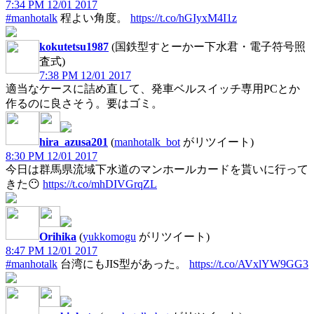
7:34 PM 12/01 2017
#manhotalk
程よい角度。
https://t.co/hGIyxM4I1z
kokutetsu1987
(国鉄型すとーかー下水君・電子符号照
査式)
7:38 PM 12/01 2017
適当なケースに詰め直して、発車ベルスイッチ専用PCとか
作るのに良さそう。要はゴミ。
hira_azusa201
(
manhotalk_bot
がリツイート)
8:30 PM 12/01 2017
今日は群馬県流域下水道のマンホールカードを貰いに行って
きた😶
https://t.co/mhDIVGrqZL
Orihika
(
yukkomogu
がリツイート)
8:47 PM 12/01 2017
#manhotalk
台湾にもJIS型があった。
https://t.co/AVxlYW9GG3