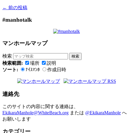
←
前の投稿
#manhotalk
マンホールマップ
検索
検索範囲:
場所
説明
ソート:
ﾅｲｽﾏﾝﾎ
作成日時
連絡先
このサイトの内容に関する連絡は、
EkikaraManhole@WhiteBeach.org
または
@EkikaraManhole
へ
お願いします
カテゴリー