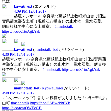
れば←
kawati_ext
(エメラルド)
4:09 PM 12/01 2017
越境マンホール 奈良県北葛城郡上牧町米山台で旧滋
賀県蒲生郡安土町（現近江八幡市）の止水栓 量水器蓋。
網目模様で中心に安土町章。
#manhotalk
https://t.co/X1toAgkYak
kawati_ext
(
manhotalk_bot
がリツイート)
4:30 PM 12/01 2017
越境マンホール 奈良県北葛城郡上牧町米山台で旧滋賀県蒲
生郡安土町（現近江八幡市）の止水栓 量水器蓋。 網目模
様で中心に安土町章。
#manhotalk
https://t.co/X1toAgkYak
manhotalk_bot
(
KyowaEmser
がリツイート)
4:48 PM 12/01 2017
マンホールマップに新しい投稿がありました！: 埼玉県毛呂
山町
#manhotalk
https://t.co/SSBwebh6Yb
https://t.co/tcsaQWEcGB