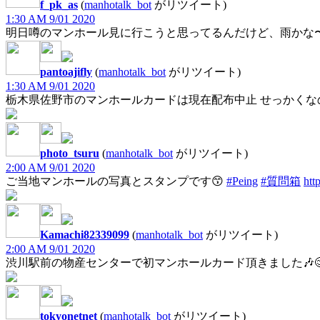
f_pk_as
(
manhotalk_bot
がリツイート)
1:30 AM 9/01 2020
明日噂のマンホール見に行こうと思ってるんだけど、雨かな〜
pantoajifly
(
manhotalk_bot
がリツイート)
1:30 AM 9/01 2020
栃木県佐野市のマンホールカードは現在配布中止 せっかく
photo_tsuru
(
manhotalk_bot
がリツイート)
2:00 AM 9/01 2020
ご当地マンホールの写真とスタンプです😙
#Peing
#質問箱
htt
Kamachi82339099
(
manhotalk_bot
がリツイート)
2:00 AM 9/01 2020
渋川駅前の物産センターで初マンホールカード頂きました🎶
tokyonetnet
(
manhotalk_bot
がリツイート)