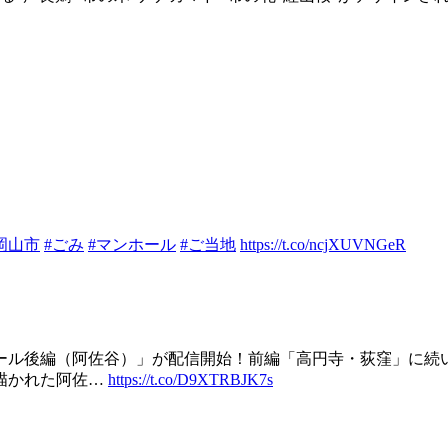
岡山市
#ごみ
#マンホール
#ご当地
https://t.co/ncjXUVNGeR
ール後編（阿佐谷）」が配信開始！前編「高円寺・荻窪」に続
描かれた阿佐…
https://t.co/D9XTRBJK7s