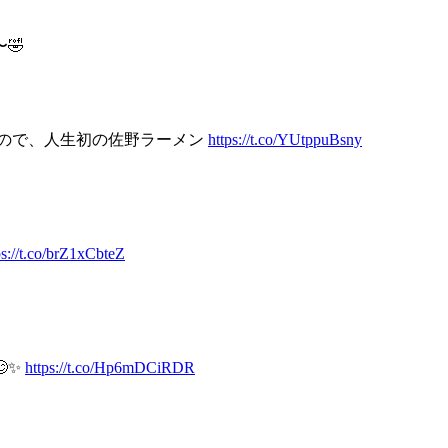
🤣
なので、人生初の佐野ラーメン
https://t.co/YUtppuBsny
ps://t.co/brZ1xCbteZ
✨
https://t.co/Hp6mDCiRDR