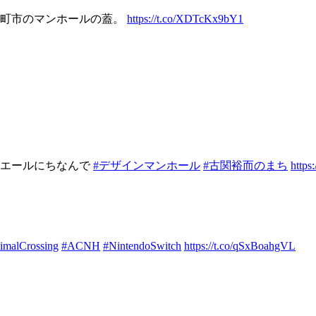
日町市のマンホールの蓋。
https://t.co/XDTcKx9bY1
ラエールにちなんで
#デザインマンホール
#古関裕而のまち
http
imalCrossing
#ACNH
#NintendoSwitch
https://t.co/qSxBoahgVL