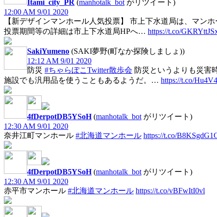
Itami_city_PR
(
manhotalk_bot
がリツイート)
12:00 AM 9/01 2020
【新デザインマンホール人気投票】 市上下水道局は、マンホ
投票期間等の詳細は市上下水道局HPへ…
https://t.co/GKRYttJ
SakiYumeno
(SAKI夢野(町なか探険しましょ))
12:12 AM 9/01 2020
防災
#ちゃらぽこTwitter散歩会
防災というよりも災害
施設でも汎用品を使うこともあるようだ。…
https://t.co/Hu
4fDerpotDB5YSoH
(
manhotalk_bot
がリツイート)
12:30 AM 9/01 2020
奈井江町マンホール
#北海道マンホール
https://t.co/B8KSgdG1
4fDerpotDB5YSoH
(
manhotalk_bot
がリツイート)
12:30 AM 9/01 2020
赤平市マンホール
#北海道マンホール
https://t.co/vBFwItI0vl