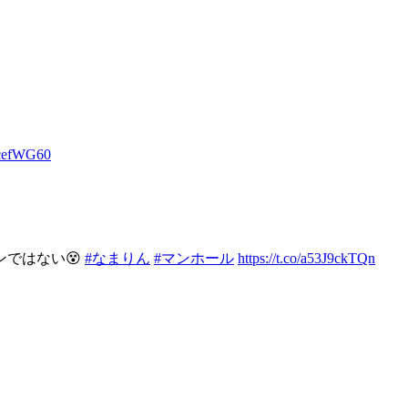
vHcefWG60
ではない😵
#なまりん
#マンホール
https://t.co/a53J9ckTQn