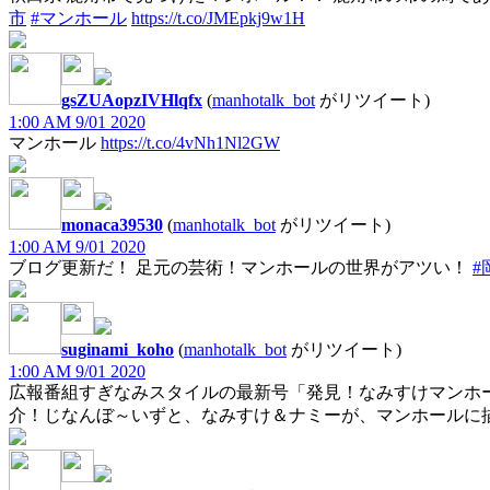
市
#マンホール
https://t.co/JMEpkj9w1H
gsZUAopzIVHlqfx
(
manhotalk_bot
がリツイート)
1:00 AM 9/01 2020
マンホール
https://t.co/4vNh1Nl2GW
monaca39530
(
manhotalk_bot
がリツイート)
1:00 AM 9/01 2020
ブログ更新だ！ 足元の芸術！マンホールの世界がアツい！
#
suginami_koho
(
manhotalk_bot
がリツイート)
1:00 AM 9/01 2020
広報番組すぎなみスタイルの最新号「発見！なみすけマンホ
介！じなんぼ～いずと、なみすけ＆ナミーが、マンホールに