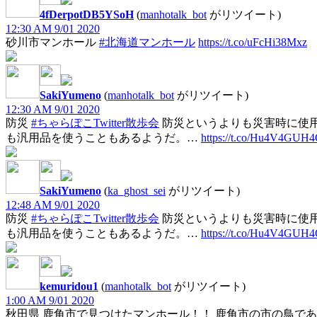
4fDerpotDB5YSoH
(
manhotalk_bot
がリツイート)
12:30 AM 9/01 2020
砂川市マンホール
#北海道マンホール
https://t.co/uFcHi38Mxz
SakiYumeno
(
manhotalk_bot
がリツイート)
12:30 AM 9/01 2020
防災
#ちゃらぽこTwitter散歩会
防災というよりも災害時に使
も汎用品を使うこともあるようだ。…
https://t.co/Hu4V4GUH
SakiYumeno
(
ka_ghost_sei
がリツイート)
12:48 AM 9/01 2020
防災
#ちゃらぽこTwitter散歩会
防災というよりも災害時に使
も汎用品を使うこともあるようだ。…
https://t.co/Hu4V4GUH
kemuridou1
(
manhotalk_bot
がリツイート)
1:00 AM 9/01 2020
秋田県 鹿角市で見つけたマンホール！！ 鹿角市の市の鳥であ