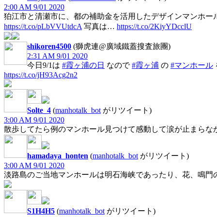
2:00 AM 9/01 2020
狛江市と清瀬市に、都の補助金を活用したデザインマンホール
https://t.co/pLbVVUtdcA
写真は…
https://t.co/2KiyYDcclU
shikoren4500
(獅虎連@廣域鐵蓋搜査旅團)
2:31 AM 9/01 2020
今日9/1は
#霞ヶ浦の日
なので
#霞ヶ浦
の
#マンホール
https://t.co/jH93Acg2n2
Solte_4
(
manhotalk_bot
がリツイート)
3:00 AM 9/01 2020
散歩してたら例のマンホール見つけて感動して涙が止まらな
hamadaya_honten
(
manhotalk_bot
がリツイート)
3:00 AM 9/01 2020
淡路島のご当地マンホールは明石海峡であったり、花、鳴門
S1H4H5
(
manhotalk_bot
がリツイート)