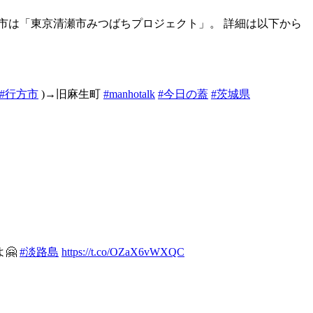
市は「東京清瀬市みつばちプロジェクト」。 詳細は以下から
#行方市
)→旧麻生町
#manhotalk
#今日の蓋
#茨城県
🤗
#淡路島
https://t.co/OZaX6vWXQC