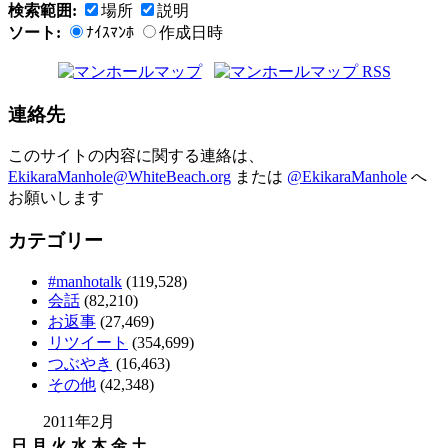
検索範囲:
場所
説明
ソート:
ﾅｲｽﾏﾝﾎ
作成日時
連絡先
このサイトの内容に関する連絡は、
EkikaraManhole@WhiteBeach.org
または
@EkikaraManhole
へ
お願いします
カテゴリー
#manhotalk
(119,528)
会話
(82,210)
お返事
(27,469)
リツイート
(354,699)
つぶやき
(16,463)
その他
(42,348)
2011年2月
日
月
火
水
木
金
土