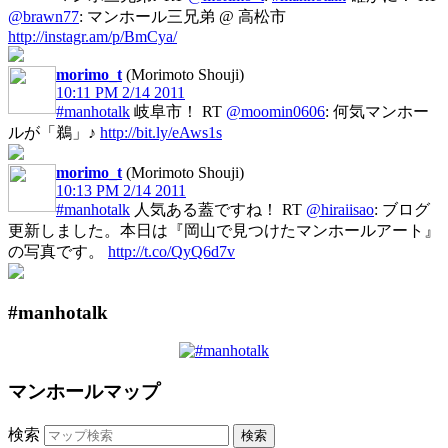
@brawn77
: マンホール三兄弟 @ 高松市
http://instagr.am/p/BmCya/
morimo_t
(Morimoto Shouji)
10:11 PM 2/14 2011
#manhotalk
岐阜市！ RT
@moomin0606
: 何気マンホー
ルが「鵜」♪
http://bit.ly/eAws1s
morimo_t
(Morimoto Shouji)
10:13 PM 2/14 2011
#manhotalk
人気ある蓋ですね！ RT
@hiraiisao
: ブログ
更新しました。本日は『岡山で見つけたマンホールアート』
の写真です。
http://t.co/QyQ6d7v
#manhotalk
マンホールマップ
検索