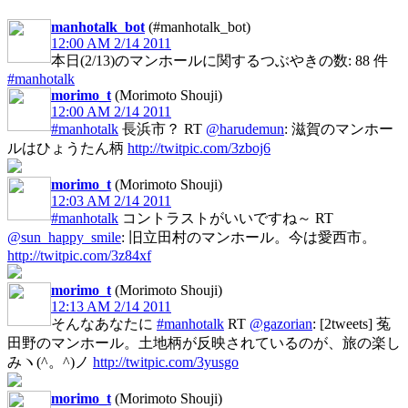
manhotalk_bot
(#manhotalk_bot)
12:00 AM 2/14 2011
本日(2/13)のマンホールに関するつぶやきの数: 88 件
#manhotalk
morimo_t
(Morimoto Shouji)
12:00 AM 2/14 2011
#manhotalk
長浜市？ RT
@harudemun
: 滋賀のマンホー
ルはひょうたん柄
http://twitpic.com/3zboj6
morimo_t
(Morimoto Shouji)
12:03 AM 2/14 2011
#manhotalk
コントラストがいいですね～ RT
@sun_happy_smile
: 旧立田村のマンホール。今は愛西市。
http://twitpic.com/3z84xf
morimo_t
(Morimoto Shouji)
12:13 AM 2/14 2011
そんなあなたに
#manhotalk
RT
@gazorian
: [2tweets] 菟
田野のマンホール。土地柄が反映されているのが、旅の楽し
みヽ(^。^)ノ
http://twitpic.com/3yusgo
morimo_t
(Morimoto Shouji)