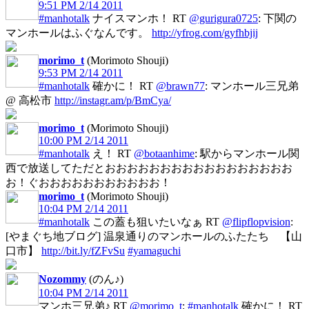
9:51 PM 2/14 2011
#manhotalk
ナイスマンホ！ RT
@gurigura0725
: 下関の
マンホールはふぐなんです。
http://yfrog.com/gyfhbjij
morimo_t
(Morimoto Shouji)
9:53 PM 2/14 2011
#manhotalk
確かに！ RT
@brawn77
: マンホール三兄弟
@ 高松市
http://instagr.am/p/BmCya/
morimo_t
(Morimoto Shouji)
10:00 PM 2/14 2011
#manhotalk
え！ RT
@botaanhime
: 駅からマンホール関
西で放送してただとおおおおおおおおおおおおおおおおお
お！ぐおおおおおおおおおおお！
morimo_t
(Morimoto Shouji)
10:04 PM 2/14 2011
#manhotalk
この蓋も狙いたいなぁ RT
@flipflopvision
:
[やまぐち地ブログ] 温泉通りのマンホールのふたたち 【山
口市】
http://bit.ly/fZFvSu
#yamaguchi
Nozommy
(のん♪)
10:04 PM 2/14 2011
マンホ三兄弟♪ RT
@morimo_t
:
#manhotalk
確かに！ RT