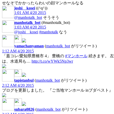
せなそでかかったらわいの顔マンホールなる
joshi__kosei
((^q^))
1:01 AM 4/20 2015
@manhotalk_bot
そうそう
manhotalk_bot
(#manhotalk_bot)
1:03 AM 4/20 2015
@joshi__kosei
#manhotalk
なう
yamachanyaman
(
manhotalk_bot
がリツイート)
1:12 AM 4/20 2015
「蓋コレ/愛知県豊橋市 4」 豊橋の
#マンホール
続きます。 
は、水道局も…
http://t.co/wYWk5Np3wr
tapistanbul
(
manhotalk_bot
がリツイート)
2:12 AM 4/20 2015
ブログを更新しました。 『ご当地マンホール inブダペスト』
subara0826
(
manhotalk_bot
がリツイート)