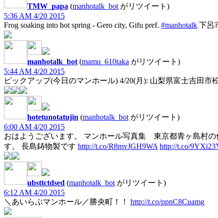
TMW_papa
(
manhotalk_bot
がリツイート)
5:36 AM 4/20 2015
Frog soaking into hot spring - Gero city, Gifu pref.
#manhotalk
下呂
manhotalk_bot
(
mamu_610taka
がリツイート)
5:44 AM 4/20 2015
ピックアップ(今日のマンホール) 4/20(月): 山梨県富士吉田市松
hotetunotatujin
(
manhotalk_bot
がリツイート)
6:00 AM 4/20 2015
おはようございます。 マンホール写真集 東京都青ヶ島村の
す。 長島鋳物製です
http://t.co/R8mvJGH9WA
http://t.co/9YXi2
ubsttctdsed
(
manhotalk_bot
がリツイート)
6:12 AM 4/20 2015
＼あいらぶマンホール／勝央町！！
http://t.co/ppnC8Cuamg