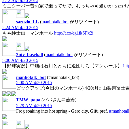
2:12 AM 4/20 2015
ミニクーパー昔お家で乗ってたで、むっちゃ可愛いかったけ
saruzio_LL
(
manhotalk_bot
がリツイート)
2:24 AM 4/20 2015
もや紳士画 マンホール
http://t.co/eg1ikSFx2i
2ntv_baseball
(
manhotalk_bot
がリツイート)
5:00 AM 4/20 2015
【野球実況】中畑は石川とともに退団しろ【マンホール】
htt
manhotalk_bot
(#manhotalk_bot)
5:00 AM 4/20 2015
ピックアップ(今日のマンホール) 4/20(月): 山梨県富士
TMW_papa
(パパさん@蓋爺)
5:29 AM 4/20 2015
Frog soaking into hot spring - Gero city, Gifu pref.
#manhotal