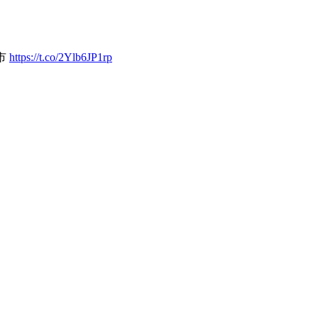
市
https://t.co/2Ylb6JP1rp