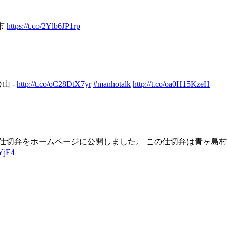
市
https://t.co/2Ylb6JP1rp
山 -
http://t.co/oC28DtX7yr
#manhotalk
http://t.co/oa0H15KzeH
仕切弁をホームページに公開しました。 この仕切弁は青ヶ島
3YjE4