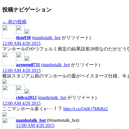
投稿ナビゲーション
←
前の投稿
tkm938
(
manhotalk_bot
がリツイート)
12:00 AM 4/20 2015
マンホールのやつフェルミ推定の結果誤差28倍なのだがどう
aronem8711
(
manhotalk_bot
がリツイート)
12:00 AM 4/20 2015
横浜スタジアム前のマンホールの蓋がベイスターズ仕様。今
ch0co2012
(
manhotalk_bot
がリツイート)
12:00 AM 4/20 2015
ここマンホール多くn･･･！？
http://t.co/QgKj7MbBz2
manhotalk_bot
(#manhotalk_bot)
12:00 AM 4/20 2015