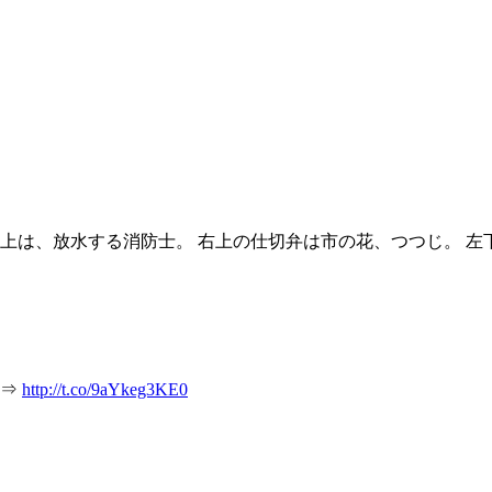
左上は、放水する消防士。 右上の仕切弁は市の花、つつじ。 左
 ⇒
http://t.co/9aYkeg3KE0