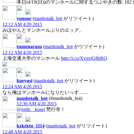
本日(4/19(日))のマンホールに関するつぶやきの数: 182
yuuoor
(
manhotalk_bot
がリツイート)
12:12 AM 4/20 2015
みほやんとマンホールぶりのエッグ。
tsunenarazu
(
manhotalk_bot
がリツイート)
12:12 AM 4/20 2015
上海交通大学のマンホール
http://t.co/XvnxjG8bRO
kuryusi
(
manhotalk_bot
がリツイート)
12:24 AM 4/20 2015
なら俺はマンホールになりたいっす……
manhotalk_bot
(#manhotalk_bot)
12:36 AM 4/20 2015
@joshi__kosei
梵行寺！
kzkzktu_1114
(
manhotalk_bot
がリツイート)
12:48 AM 4/20 2015