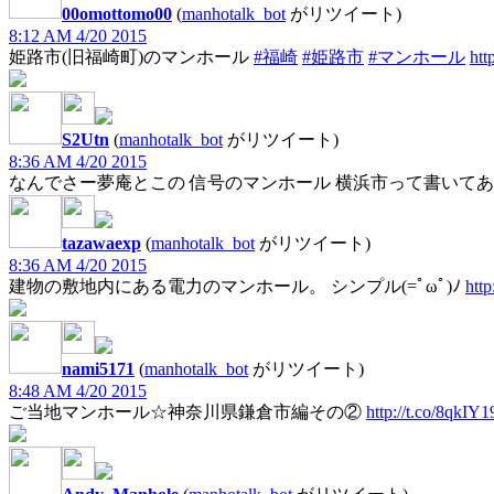
00omottomo00
(
manhotalk_bot
がリツイート)
8:12 AM 4/20 2015
姫路市(旧福崎町)のマンホール
#福崎
#姫路市
#マンホール
ht
S2Utn
(
manhotalk_bot
がリツイート)
8:36 AM 4/20 2015
なんでさー夢庵とこの 信号のマンホール 横浜市って書いてあ
tazawaexp
(
manhotalk_bot
がリツイート)
8:36 AM 4/20 2015
建物の敷地内にある電力のマンホール。 シンプル(=ﾟωﾟ)ﾉ
http
nami5171
(
manhotalk_bot
がリツイート)
8:48 AM 4/20 2015
ご当地マンホール☆神奈川県鎌倉市編その②
http://t.co/8qkIY