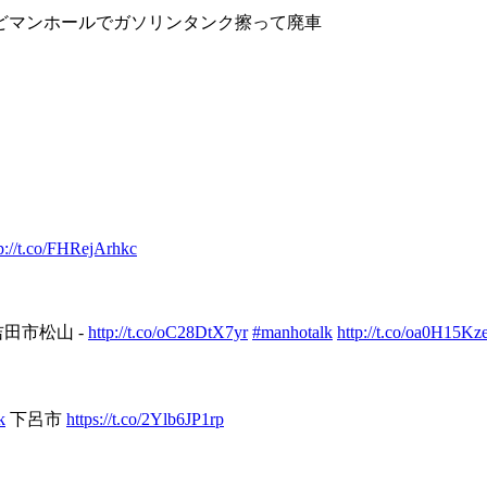
どマンホールでガソリンタンク擦って廃車
p://t.co/FHRejArhkc
吉田市松山 -
http://t.co/oC28DtX7yr
#manhotalk
http://t.co/oa0H15K
k
下呂市
https://t.co/2Ylb6JP1rp