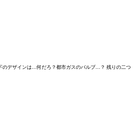
下のデザインは…何だろ？都市ガスのバルブ…？ 残りの二つ