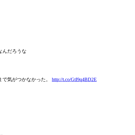
なんだろうな
まで気がつかなかった。
http://t.co/GtI9q4BD2E