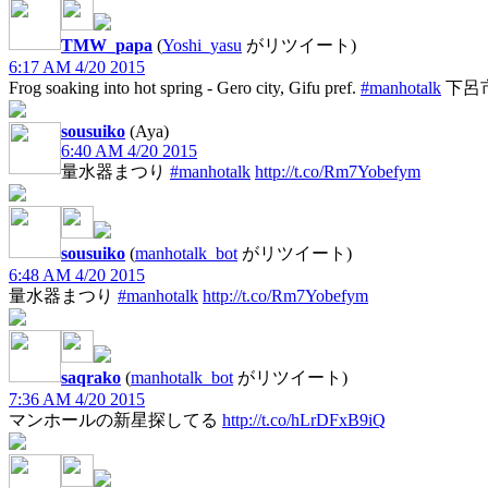
TMW_papa
(
Yoshi_yasu
がリツイート)
6:17 AM 4/20 2015
Frog soaking into hot spring - Gero city, Gifu pref.
#manhotalk
下呂
sousuiko
(Aya)
6:40 AM 4/20 2015
量水器まつり
#manhotalk
http://t.co/Rm7Yobefym
sousuiko
(
manhotalk_bot
がリツイート)
6:48 AM 4/20 2015
量水器まつり
#manhotalk
http://t.co/Rm7Yobefym
saqrako
(
manhotalk_bot
がリツイート)
7:36 AM 4/20 2015
マンホールの新星探してる
http://t.co/hLrDFxB9iQ