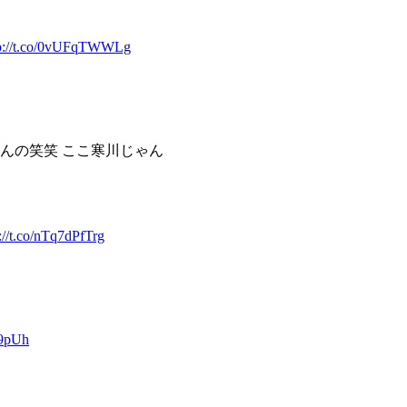
tp://t.co/0vUFqTWWLg
んの笑笑 ここ寒川じゃん
://t.co/nTq7dPfTrg
19pUh