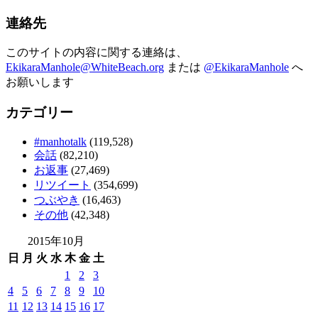
連絡先
このサイトの内容に関する連絡は、
EkikaraManhole@WhiteBeach.org
または
@EkikaraManhole
へ
お願いします
カテゴリー
#manhotalk
(119,528)
会話
(82,210)
お返事
(27,469)
リツイート
(354,699)
つぶやき
(16,463)
その他
(42,348)
2015年10月
日
月
火
水
木
金
土
1
2
3
4
5
6
7
8
9
10
11
12
13
14
15
16
17