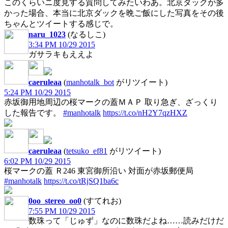
このくらいニ度見する質問してみたいわあ。北京ダックが多
かった場合、本当に北京ダックを晩ご飯にした写真をその後
ちゃんとツイートする感じで。
naru_1023
(なるしこ)
3:34 PM 10/29 2015
ガサラキもええよ
caeruleaa
(
manhotalk_bot
がリツイート)
5:24 PM 10/29 2015
赤坂御用地周辺の桜マークの蓋ＭＡＰ 取り急ぎ、ざっくり
した報告です。
#manhotalk
https://t.co/nH2Y7qzHXZ
caeruleaa
(
tetsuko_ef81
がリツイート)
6:02 PM 10/29 2015
桜マークの蓋 Ｒ246 東宮御所沿い 対面が赤坂郵便局
#manhotalk
https://t.co/tRjSQ1ba6c
0oo_stereo_oo0
(すてれお)
7:55 PM 10/29 2015
数珠って「じゅず」なのに数珠だよね……読みだけだ