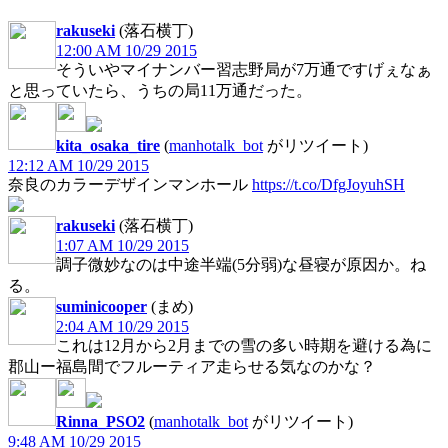
rakuseki
(落石横丁)
12:00 AM 10/29 2015
そういやマイナンバー習志野局が7万通ですげぇなぁ
と思っていたら、うちの局11万通だった。
kita_osaka_tire
(
manhotalk_bot
がリツイート)
12:12 AM 10/29 2015
奈良のカラーデザインマンホール
https://t.co/DfgJoyuhSH
rakuseki
(落石横丁)
1:07 AM 10/29 2015
調子微妙なのは中途半端(5分弱)な昼寝が原因か。ね
る。
suminicooper
(まめ)
2:04 AM 10/29 2015
これは12月から2月までの雪の多い時期を避ける為に
郡山ー福島間でフルーティア走らせる気なのかな？
Rinna_PSO2
(
manhotalk_bot
がリツイート)
9:48 AM 10/29 2015