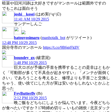
暗渠や旧河川跡は大好きですがマンホールは範囲外ですの
でもこれは面白そう
joshi__kosei
(はめ実(^q^))
11:41 AM 10/29 2015
サンデーしんご
batouyosimaru
(
manhotalk_bot
がリツイート)
12:48 PM 10/29 2015
国分寺市のマンホール
https://t.co/9B6grFkllV
boundey_gx
(破雲泥)
1:48 PM 10/29 2015
巨大ロボが予備の手首を携帯することの是非はともか
く「可動部が多くて不具合が起きやすい」「メンテが面倒く
さい」であろうことを考えると、修理よりも手首ごと交換し
ちゃう、使い捨てにした方が実は安いかもしれないとかふと
思った
FeyButterfly
(fb)
2:12 PM 10/29 2015
晩ご飯をどちらにしようか悩んでいます。今夜どちら
が食べたいですか？17時締め切り→ いもの雑炊 / 北京ダック