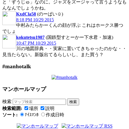
と「ずうじゅ」なのに。ジャズをズージャって言うようなも
んなんでしょうかね。
KxdCla58
(のーぱい☺︎)
8:18 PM 10/29 2015
中村みたらかーくんの顔が浮ぶ これはホークス勝つ
でしょ
kokutetsu1987
(国鉄型すとーかー下水君・加速)
10:47 PM 10/29 2015
川の地図辞典・・実家に置いてきちゃったのかな・・
見当たらない。新版出てるらしいし、また買う？
#manhotalk
マンホールマップ
検索
検索範囲:
場所
説明
ソート:
ﾅｲｽﾏﾝﾎ
作成日時