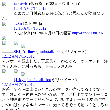
rakuseki
(落石横丁(C82日－東Ｓ48ａ))
12:01 AM 7/15 2012
たまには日付変わる前に寝ようと思ったが駄目だっ
た。
a28n
(森下 秀邦)
12:10 AM 7/15 2012
[つぶやき]2012年07月14日の寝言
http://t.co/kjLuu1eK
SFJ_Airlines
(
manhotalk_bot
がリツイート)
12:12 AM 7/15 2012
マンホール観ました。丁度良く、ゆるゆる。ヤスケンも、洋
ちゃんも、北村っちも、トモロヲさんも。
kj_kyn
(
manhotalk_bot
がリツイート)
12:12 AM 7/15 2012
お茶してる時に山にシャネルのマークが光ってる！てなっ
て、凄いな〜神戸〜みたいな話して、お店出てマンホール見
たら神戸市のマークだったｗ 気づいてよかった！友達に神
戸の山はシャネルのマークに光ってるでって嘘つくところや
ったわ（笑）