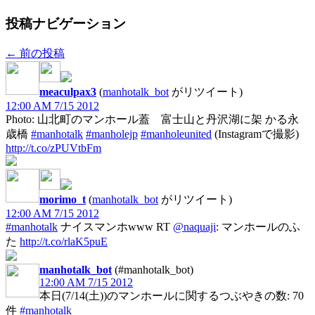
投稿ナビゲーション
←
前の投稿
meaculpax3
(
manhotalk_bot
がリツイート)
12:00 AM 7/15 2012
Photo: 山北町のマンホール蓋 富士山と丹沢湖に架 かる永
歳橋
#manhotalk
#manholejp
#manholeunited
(Instagramで撮影)
http://t.co/zPUVtbFm
morimo_t
(
manhotalk_bot
がリツイート)
12:00 AM 7/15 2012
#manhotalk
ナイスマンホwww RT
@naquaji
: マンホールのふ
た
http://t.co/rlaK5puE
manhotalk_bot
(#manhotalk_bot)
12:00 AM 7/15 2012
本日(7/14(土))のマンホールに関するつぶやきの数: 70
件
#manhotalk