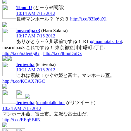
Tooo_U
(とーう＠闇部)
10:14 AM 7/15 2012
長崎マンホール？ その３
http://t.co/83Ig6uXl
meaculpax3
(Haru Sakura)
10:17 AM 7/15 2012
ありがとう～立川駅前ですね！ RT
@manhotalk_bot
:
meaculpax3 これですね！ 東京都立川市曙町2丁目:
http://t.co/n3Ien0gG
-
http://t.co/lfmuDuDx
teniwoha
(teniwoha)
10:21 AM 7/15 2012
これは素敵！かぐや姫と富士。マンホール蓋。
http://t.co/KCAX7fGC
teniwoha
(
manhotalk_bot
がリツイート)
10:24 AM 7/15 2012
マンホール蓋。富士市。立派な富士山だ。
http://t.co/EEqSBiiN