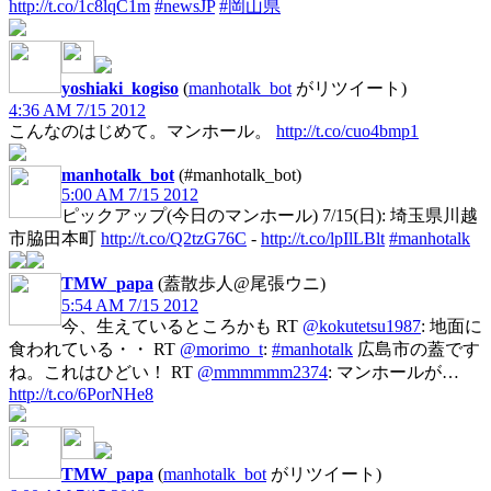
http://t.co/1c8lqC1m
#newsJP
#岡山県
yoshiaki_kogiso
(
manhotalk_bot
がリツイート)
4:36 AM 7/15 2012
こんなのはじめて。マンホール。
http://t.co/cuo4bmp1
manhotalk_bot
(#manhotalk_bot)
5:00 AM 7/15 2012
ピックアップ(今日のマンホール) 7/15(日): 埼玉県川越
市脇田本町
http://t.co/Q2tzG76C
-
http://t.co/lpIlLBlt
#manhotalk
TMW_papa
(蓋散歩人@尾張ウニ)
5:54 AM 7/15 2012
今、生えているところかも RT
@kokutetsu1987
: 地面に
食われている・・ RT
@morimo_t
:
#manhotalk
広島市の蓋です
ね。これはひどい！ RT
@mmmmmm2374
: マンホールが…
http://t.co/6PorNHe8
TMW_papa
(
manhotalk_bot
がリツイート)