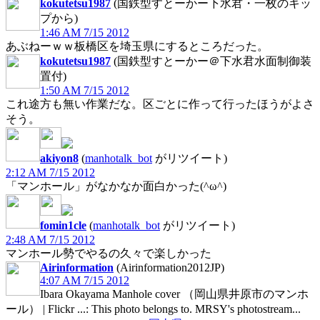
kokutetsu1987
(国鉄型すとーかー下水君・一枚のキッ
プから)
1:46 AM 7/15 2012
あぶねーｗｗ板橋区を埼玉県にするところだった。
kokutetsu1987
(国鉄型すとーかー＠下水君水面制御装
置付)
1:50 AM 7/15 2012
これ途方も無い作業だな。区ごとに作って行ったほうがよさ
そう。
akiyon8
(
manhotalk_bot
がリツイート)
2:12 AM 7/15 2012
「マンホール」がなかなか面白かった(^ω^)
fomin1cle
(
manhotalk_bot
がリツイート)
2:48 AM 7/15 2012
マンホール勢でやるの久々で楽しかった
Airinformation
(Airinformation2012JP)
4:07 AM 7/15 2012
Ibara Okayama Manhole cover （岡山県井原市のマンホ
ール） | Flickr ...: This photo belongs to. MRSY's photostream...