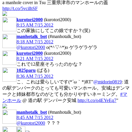
a manhole cover in Tsu 三重県津市のマンホールの蓋
http://t.co/5vcilhSF
kurotori2000
(kurotori2000)
8:15 AM 7/15 2012
この家族にしてこの娘ですか？(笑)
manhotalk_bot
(#manhotalk_bot)
8:18 AM 7/15 2012
@kurotori2000
o(*^▽^*)o ゲラゲラゲラ
kurotori2000
(kurotori2000)
8:21 AM 7/15 2012
これで12星座そろったのかな？
1025paru
(ぱる)
8:36 AM 7/15 2012
こ、これは愛らしいです(*´ω｀*)RT"
@midorin0819
: 道
の駅デンパークのとっても可愛いマンホール。安城はデンマ
ークと姉妹都市なのがとても分かりやすいネーミング。
#マ
ンホール
@ 道の駅 デンパーク安城
http://t.co/o4EYeEq7
"
manhotalk_bot
(#manhotalk_bot)
8:45 AM 7/15 2012
@kurotori2000
？？？