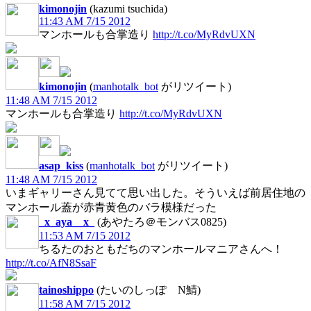
kimonojin
(kazumi tsuchida)
11:43 AM 7/15 2012
マンホールも合掌造り
http://t.co/MyRdvUXN
kimonojin
(
manhotalk_bot
がリツイート)
11:48 AM 7/15 2012
マンホールも合掌造り
http://t.co/MyRdvUXN
asap_kiss
(
manhotalk_bot
がリツイート)
11:48 AM 7/15 2012
いまギャリーさん見てて思い出した。そういえば前居住地の
マンホール蓋が赤青黄色のバラ模様だった
_x_aya__x_
(あやたろ＠モンバス0825)
11:53 AM 7/15 2012
ちるたのおともだちのマンホールマニアさんへ！
http://t.co/AfN8SsaF
tainoshippo
(たいのしっぽ N鯖)
11:58 AM 7/15 2012