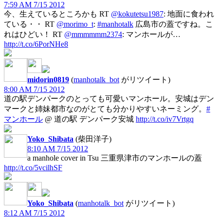
7:59 AM 7/15 2012
今、生えているところかも RT
@kokutetsu1987
: 地面に食われ
ている・・ RT
@morimo_t
:
#manhotalk
広島市の蓋ですね。こ
れはひどい！ RT
@mmmmmm2374
: マンホールが…
http://t.co/6PorNHe8
midorin0819
(
manhotalk_bot
がリツイート)
8:00 AM 7/15 2012
道の駅デンパークのとっても可愛いマンホール。安城はデン
マークと姉妹都市なのがとても分かりやすいネーミング。
#
マンホール
@ 道の駅 デンパーク安城
http://t.co/iv7Vrtgq
Yoko_Shibata
(柴田洋子)
8:10 AM 7/15 2012
a manhole cover in Tsu 三重県津市のマンホールの蓋
http://t.co/5vcilhSF
Yoko_Shibata
(
manhotalk_bot
がリツイート)
8:12 AM 7/15 2012