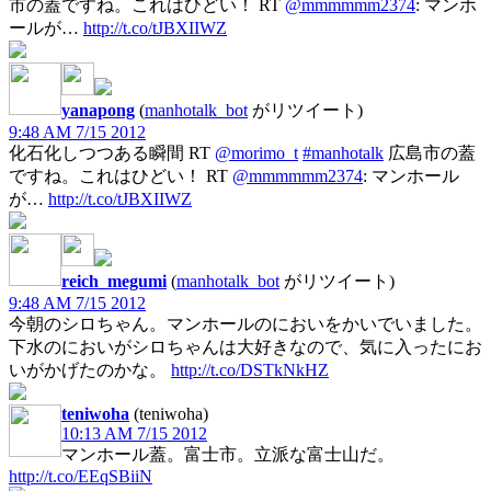
市の蓋ですね。これはひどい！ RT
@mmmmmm2374
: マンホ
ールが…
http://t.co/tJBXIIWZ
yanapong
(
manhotalk_bot
がリツイート)
9:48 AM 7/15 2012
化石化しつつある瞬間 RT
@morimo_t
#manhotalk
広島市の蓋
ですね。これはひどい！ RT
@mmmmmm2374
: マンホール
が…
http://t.co/tJBXIIWZ
reich_megumi
(
manhotalk_bot
がリツイート)
9:48 AM 7/15 2012
今朝のシロちゃん。マンホールのにおいをかいでいました。
下水のにおいがシロちゃんは大好きなので、気に入ったにお
いがかげたのかな。
http://t.co/DSTkNkHZ
teniwoha
(teniwoha)
10:13 AM 7/15 2012
マンホール蓋。富士市。立派な富士山だ。
http://t.co/EEqSBiiN