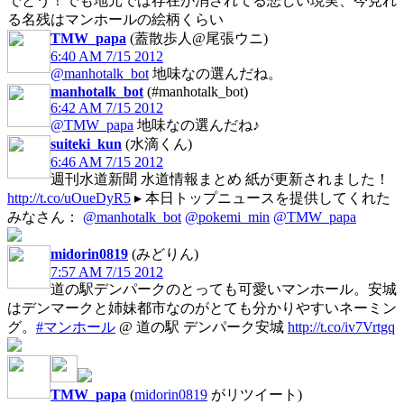
でとう！でも地元では存在が消されてる悲しい現実、今見れ
る名残はマンホールの絵柄くらい
TMW_papa
(蓋散歩人@尾張ウニ)
6:40 AM 7/15 2012
@manhotalk_bot
地味なの選んだね。
manhotalk_bot
(#manhotalk_bot)
6:42 AM 7/15 2012
@TMW_papa
地味なの選んだね♪
suiteki_kun
(水滴くん)
6:46 AM 7/15 2012
週刊水道新聞 水道情報まとめ 紙が更新されました！
http://t.co/uOueDyR5
▸ 本日トップニュースを提供してくれた
みなさん：
@manhotalk_bot
@pokemi_min
@TMW_papa
midorin0819
(みどりん)
7:57 AM 7/15 2012
道の駅デンパークのとっても可愛いマンホール。安城
はデンマークと姉妹都市なのがとても分かりやすいネーミン
グ。
#マンホール
@ 道の駅 デンパーク安城
http://t.co/iv7Vrtgq
TMW_papa
(
midorin0819
がリツイート)