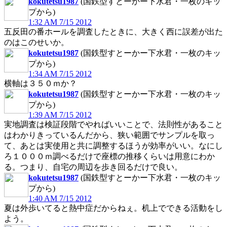
kokutetsu1987
(国鉄型すとーかー下水君・一枚のキッ
プから)
1:32 AM 7/15 2012
五反田の番ホールを調査したときに、大きく西に誤差が出た
のはこのせいか。
kokutetsu1987
(国鉄型すとーかー下水君・一枚のキッ
プから)
1:34 AM 7/15 2012
横軸は３５０ｍか？
kokutetsu1987
(国鉄型すとーかー下水君・一枚のキッ
プから)
1:39 AM 7/15 2012
実地調査は検証段階でやればいいことで、法則性があること
はわかりきっているんだから、狭い範囲でサンプルを取っ
て、あとは実使用と共に調整するほうが効率がいい。なにし
ろ１０００ｍ調べるだけで座標の推移くらいは用意にわか
る。つまり、自宅の周辺を歩き回るだけで良い。
kokutetsu1987
(国鉄型すとーかー下水君・一枚のキッ
プから)
1:40 AM 7/15 2012
夏は外歩いてると熱中症だからねぇ。机上でできる活動をし
よう。