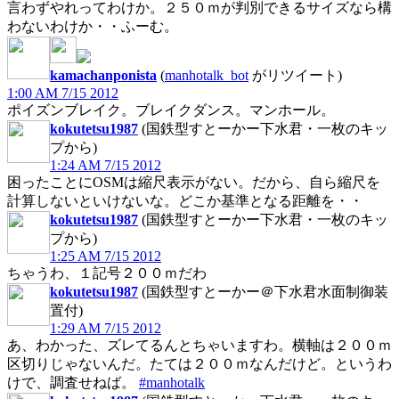
言わずやれってわけか。２５０ｍが判別できるサイズなら構
わないわけか・・ふーむ。
kamachanponista
(
manhotalk_bot
がリツイート)
1:00 AM 7/15 2012
ポイズンブレイク。ブレイクダンス。マンホール。
kokutetsu1987
(国鉄型すとーかー下水君・一枚のキッ
プから)
1:24 AM 7/15 2012
困ったことにOSMは縮尺表示がない。だから、自ら縮尺を
計算しないといけないな。どこか基準となる距離を・・
kokutetsu1987
(国鉄型すとーかー下水君・一枚のキッ
プから)
1:25 AM 7/15 2012
ちゃうわ、１記号２００ｍだわ
kokutetsu1987
(国鉄型すとーかー＠下水君水面制御装
置付)
1:29 AM 7/15 2012
あ、わかった、ズレてるんとちゃいますわ。横軸は２００ｍ
区切りじゃないんだ。たては２００ｍなんだけど。というわ
けで、調査せねば。
#manhotalk