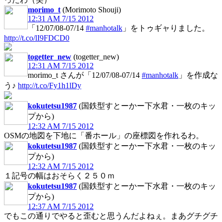
morimo_t
(Morimoto Shouji)
12:31 AM 7/15 2012
「12/07/08-07/14
#manhotalk
」をトゥギャりました。
http://t.co/lI9FDCD0
togetter_new
(togetter_new)
12:31 AM 7/15 2012
morimo_t さんが「12/07/08-07/14
#manhotalk
」を作成な
う♪
http://t.co/Fy1h1lDy
kokutetsu1987
(国鉄型すとーかー下水君・一枚のキッ
プから)
12:32 AM 7/15 2012
OSMの地図を下地に「番ホール」の座標図を作れるわ。
kokutetsu1987
(国鉄型すとーかー下水君・一枚のキッ
プから)
12:32 AM 7/15 2012
１記号の幅はおそらく２５０ｍ
kokutetsu1987
(国鉄型すとーかー下水君・一枚のキッ
プから)
12:37 AM 7/15 2012
でもこの通りでやると歪むと思うんだよねぇ。まあグチグチ