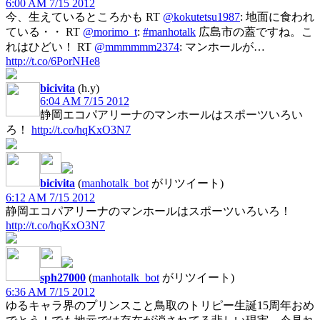
6:00 AM 7/15 2012
今、生えているところかも RT
@kokutetsu1987
: 地面に食われ
ている・・ RT
@morimo_t
:
#manhotalk
広島市の蓋ですね。こ
れはひどい！ RT
@mmmmmm2374
: マンホールが…
http://t.co/6PorNHe8
bicivita
(h.y)
6:04 AM 7/15 2012
静岡エコパアリーナのマンホールはスポーツいろい
ろ！
http://t.co/hqKxO3N7
bicivita
(
manhotalk_bot
がリツイート)
6:12 AM 7/15 2012
静岡エコパアリーナのマンホールはスポーツいろいろ！
http://t.co/hqKxO3N7
sph27000
(
manhotalk_bot
がリツイート)
6:36 AM 7/15 2012
ゆるキャラ界のプリンスこと鳥取のトリピー生誕15周年おめ