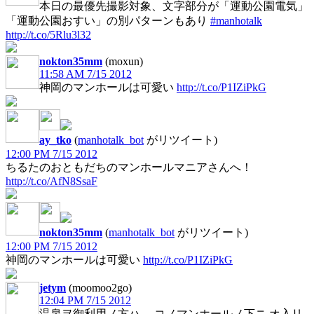
本日の最優先撮影対象、文字部分が「運動公園電気」
「運動公園おすい」の別パターンもあり
#manhotalk
http://t.co/5Rlu3l32
nokton35mm
(moxun)
11:58 AM 7/15 2012
神岡のマンホールは可愛い
http://t.co/P1IZiPkG
ay_tko
(
manhotalk_bot
がリツイート)
12:00 PM 7/15 2012
ちるたのおともだちのマンホールマニアさんへ！
http://t.co/AfN8SsaF
nokton35mm
(
manhotalk_bot
がリツイート)
12:00 PM 7/15 2012
神岡のマンホールは可愛い
http://t.co/P1IZiPkG
jetym
(moomoo2go)
12:04 PM 7/15 2012
温泉ヲ御利用ノ方ハ、 コノマンホールノ下ニ オ入リ