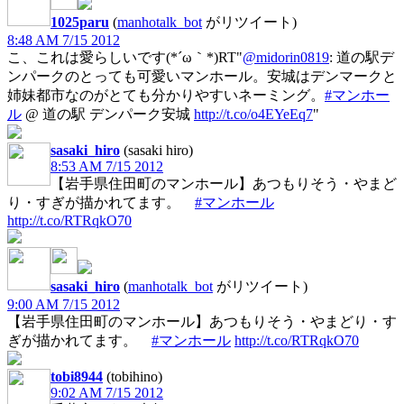
1025paru
(
manhotalk_bot
がリツイート)
8:48 AM 7/15 2012
こ、これは愛らしいです(*´ω｀*)RT"
@midorin0819
: 道の駅デ
ンパークのとっても可愛いマンホール。安城はデンマークと
姉妹都市なのがとても分かりやすいネーミング。
#マンホー
ル
@ 道の駅 デンパーク安城
http://t.co/o4EYeEq7
"
sasaki_hiro
(sasaki hiro)
8:53 AM 7/15 2012
【岩手県住田町のマンホール】あつもりそう・やまど
り・すぎが描かれてます。
#マンホール
http://t.co/RTRqkO70
sasaki_hiro
(
manhotalk_bot
がリツイート)
9:00 AM 7/15 2012
【岩手県住田町のマンホール】あつもりそう・やまどり・す
ぎが描かれてます。
#マンホール
http://t.co/RTRqkO70
tobi8944
(tobihino)
9:02 AM 7/15 2012