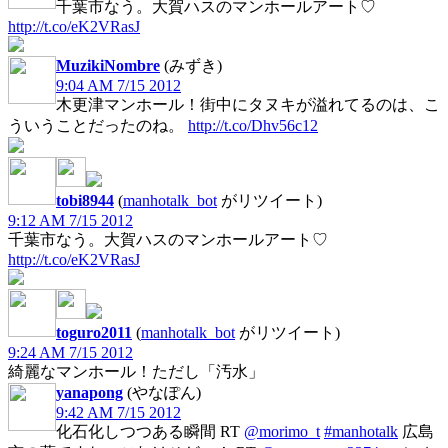
千葉市なう。大賀ハスのマンホールアート♡
http://t.co/eK2VRasJ
MuzikiNombre
(みずき)
9:04 AM 7/15 2012
木更津マンホール！街中にタヌキが溢れてるのは、こ
ういうことだったのね。
http://t.co/Dhv56c12
tobi8944
(
manhotalk_bot
がリツイート)
9:12 AM 7/15 2012
千葉市なう。大賀ハスのマンホールアート♡
http://t.co/eK2VRasJ
toguro2011
(
manhotalk_bot
がリツイート)
9:24 AM 7/15 2012
綺麗なマンホール！ただし「汚水」
yanapong
(やなぽん)
9:42 AM 7/15 2012
化石化しつつある瞬間 RT
@morimo_t
#manhotalk
広島